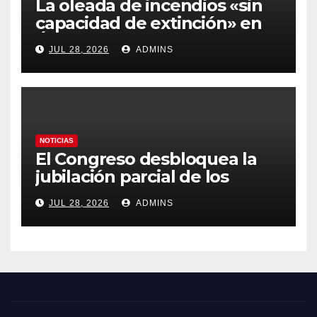
La oleada de incendios «sin
capacidad de extinción» en
Ávila y al oeste de Madrid
JUL 28, 2026
ADMINS
obliga a declarar la
emergencia nacional
NOTICIAS
El Congreso desbloquea la
jubilación parcial de los
trabajadores laborales del
JUL 28, 2026
ADMINS
sector público