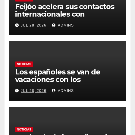
Feijóo acelera sus contactos
internacionales con
Latinoamérica como socio
JUL 28, 2026
ADMINS
prioritario en su agenda de
gobierno
NOTICIAS
Los españoles se van de
vacaciones con los
carburantes hasta un 21%
JUL 28, 2026
ADMINS
más caros que el año pasado
y los hoteles disparados
NOTICIAS