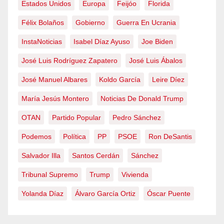
Estados Unidos
Europa
Feijóo
Florida
Félix Bolaños
Gobierno
Guerra En Ucrania
InstaNoticias
Isabel Díaz Ayuso
Joe Biden
José Luis Rodríguez Zapatero
José Luis Ábalos
José Manuel Albares
Koldo García
Leire Díez
María Jesús Montero
Noticias De Donald Trump
OTAN
Partido Popular
Pedro Sánchez
Podemos
Política
PP
PSOE
Ron DeSantis
Salvador Illa
Santos Cerdán
Sánchez
Tribunal Supremo
Trump
Vivienda
Yolanda Díaz
Álvaro García Ortiz
Óscar Puente