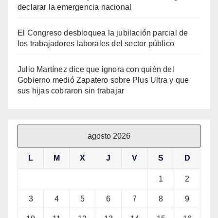
declarar la emergencia nacional
El Congreso desbloquea la jubilación parcial de
los trabajadores laborales del sector público
Julio Martínez dice que ignora con quién del
Gobierno medió Zapatero sobre Plus Ultra y que
sus hijas cobraron sin trabajar
agosto 2026
L
M
X
J
V
S
D
1
2
3
4
5
6
7
8
9