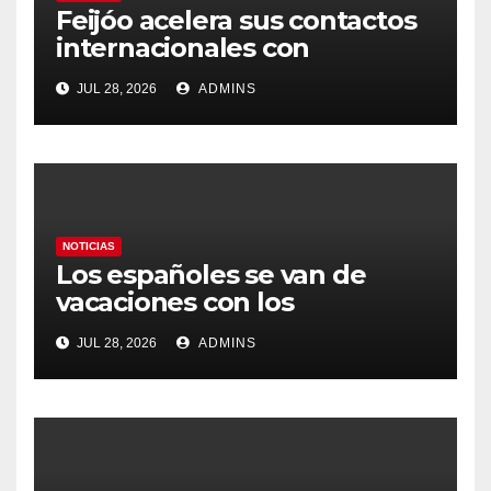
Feijóo acelera sus contactos
internacionales con
Latinoamérica como socio
JUL 28, 2026
ADMINS
prioritario en su agenda de
gobierno
NOTICIAS
Los españoles se van de
vacaciones con los
carburantes hasta un 21%
JUL 28, 2026
ADMINS
más caros que el año pasado
y los hoteles disparados