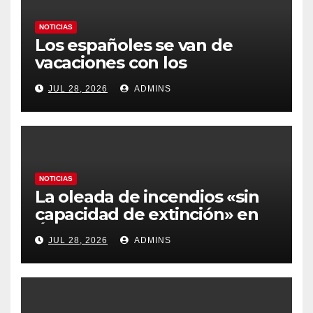
NOTICIAS
Los españoles se van de
vacaciones con los
carburantes hasta un 21%
JUL 28, 2026
ADMINS
más caros que el año pasado
y los hoteles disparados
NOTICIAS
La oleada de incendios «sin
capacidad de extinción» en
Ávila y al oeste de Madrid
JUL 28, 2026
ADMINS
obliga a declarar la
emergencia nacional