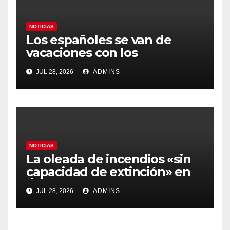
NOTICIAS
Los españoles se van de
vacaciones con los
carburantes hasta un 21%
JUL 28, 2026
ADMINS
más caros que el año pasado
y los hoteles disparados
NOTICIAS
La oleada de incendios «sin
capacidad de extinción» en
Ávila y al oeste de Madrid
JUL 28, 2026
ADMINS
obliga a declarar la
emergencia nacional