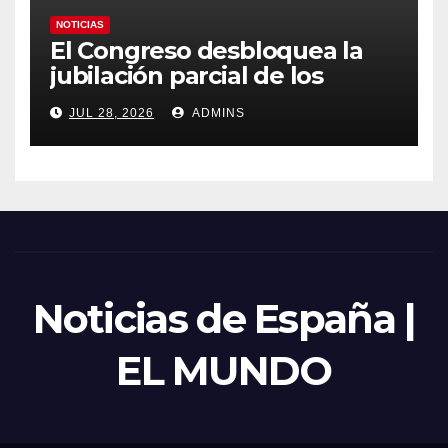
NOTICIAS
El Congreso desbloquea la
jubilación parcial de los
trabajadores laborales del
JUL 28, 2026
ADMINS
sector público
Noticias de España |
EL MUNDO