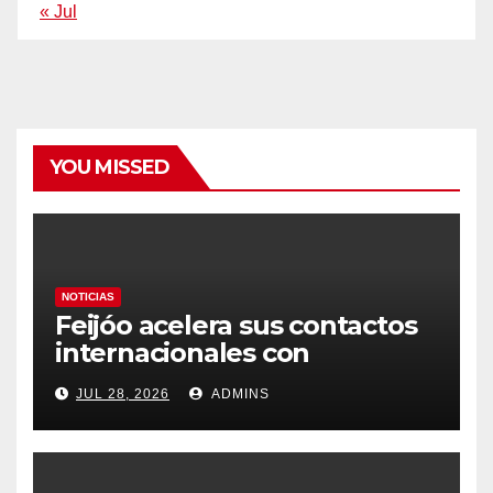
« Jul
YOU MISSED
NOTICIAS
Feijóo acelera sus contactos
internacionales con
Latinoamérica como socio
JUL 28, 2026
ADMINS
prioritario en su agenda de
gobierno