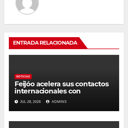
ENTRADA RELACIONADA
NOTICIAS
Feijóo acelera sus contactos
internacionales con
Latinoamérica como socio
JUL 28, 2026
ADMINS
prioritario en su agenda de
gobierno