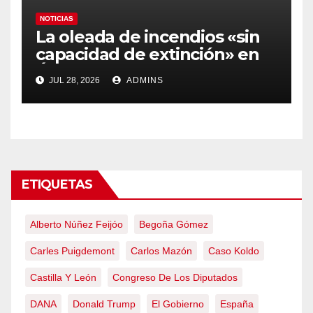
NOTICIAS
La oleada de incendios «sin
capacidad de extinción» en
Ávila y al oeste de Madrid
JUL 28, 2026
ADMINS
obliga a declarar la
emergencia nacional
ETIQUETAS
Alberto Núñez Feijóo
Begoña Gómez
Carles Puigdemont
Carlos Mazón
Caso Koldo
Castilla Y León
Congreso De Los Diputados
DANA
Donald Trump
El Gobierno
España