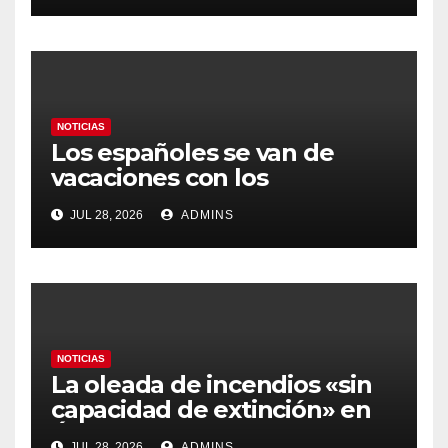
gobierno
NOTICIAS
Los españoles se van de
vacaciones con los
carburantes hasta un 21%
JUL 28, 2026
ADMINS
más caros que el año pasado
y los hoteles disparados
NOTICIAS
La oleada de incendios «sin
capacidad de extinción» en
Ávila y al oeste de Madrid
JUL 28, 2026
ADMINS