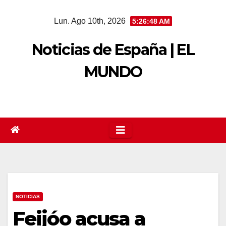
Saltar
Lun. Ago 10th, 2026
5:26:49 AM
al
contenido
Noticias de España | EL
MUNDO
NOTICIAS
Feijóo acusa a