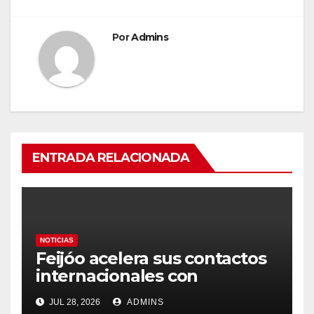
Por
Admins
ENTRADA RELACIONADA
NOTICIAS
Feijóo acelera sus contactos
internacionales con
Latinoamérica como socio
JUL 28, 2026
ADMINS
prioritario en su agenda de