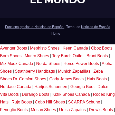
Funciona gracias a Noticias de España
|
Tema: de
Noticias de España
Home
Avenger Boots
|
Mephisto Shoes
|
Keen Canada
|
Oboz Boots
|
Born Shoes
|
Munro Shoes
|
Tory Burch Outlet
|
Brunt Boots
|
Miz Mooz Canada
|
Norda Shoes
|
Horse Power Boots
|
Aloha
Shoes
|
Strathberry Handbags
|
Munich Zapatillas
|
Zeba
Shoes
Dr. Comfort Shoes
|
Cody James Boots
|
Haix Boots
|
Nordace Canada
|
Hartjes Schoenen
|
Georgia Boot
|
Dolce
Vita Boots
|
Durango Boots
|
Kizik Shoes Canada
|
Rodeo King
Hats
|
Rujo Boots
|
Cobb Hill Shoes
|
SCARPA Schuhe
|
Fenoglio Boots
|
Moshn Shoes
|
Unisa Zapatos
|
Drew's Boots
|