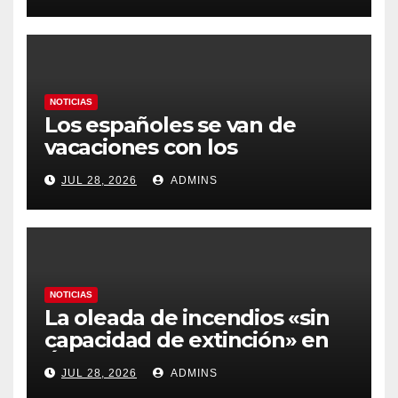
gobierno
NOTICIAS
Los españoles se van de
vacaciones con los
carburantes hasta un 21%
JUL 28, 2026
ADMINS
más caros que el año pasado
y los hoteles disparados
NOTICIAS
La oleada de incendios «sin
capacidad de extinción» en
Ávila y al oeste de Madrid
JUL 28, 2026
ADMINS
obliga a declarar la