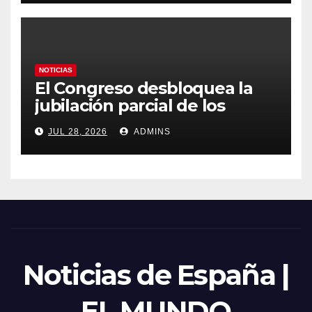
emergencia nacional
NOTICIAS
El Congreso desbloquea la
jubilación parcial de los
trabajadores laborales del
JUL 28, 2026
ADMINS
sector público
Noticias de España |
EL MUNDO