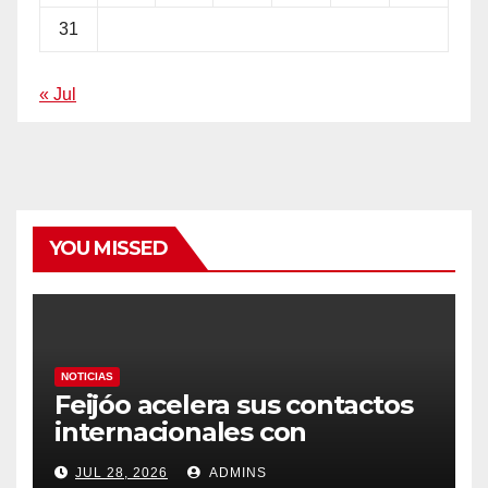
31
« Jul
YOU MISSED
NOTICIAS
Feijóo acelera sus contactos
internacionales con
Latinoamérica como socio
JUL 28, 2026
ADMINS
prioritario en su agenda de