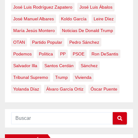
José Luis Rodríguez Zapatero
José Luis Ábalos
José Manuel Albares
Koldo García
Leire Díez
María Jesús Montero
Noticias De Donald Trump
OTAN
Partido Popular
Pedro Sánchez
Podemos
Política
PP
PSOE
Ron DeSantis
Salvador Illa
Santos Cerdán
Sánchez
Tribunal Supremo
Trump
Vivienda
Yolanda Díaz
Álvaro García Ortiz
Óscar Puente