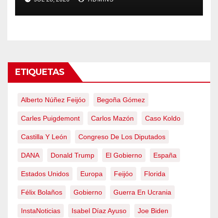
obliga a declarar la
emergencia nacional
ETIQUETAS
Alberto Núñez Feijóo
Begoña Gómez
Carles Puigdemont
Carlos Mazón
Caso Koldo
Castilla Y León
Congreso De Los Diputados
DANA
Donald Trump
El Gobierno
España
Estados Unidos
Europa
Feijóo
Florida
Félix Bolaños
Gobierno
Guerra En Ucrania
InstaNoticias
Isabel Díaz Ayuso
Joe Biden