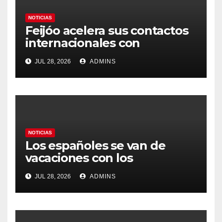
NOTICIAS
Feijóo acelera sus contactos
internacionales con
Latinoamérica como socio
JUL 28, 2026
ADMINS
prioritario en su agenda de
gobierno
NOTICIAS
Los españoles se van de
vacaciones con los
carburantes hasta un 21%
JUL 28, 2026
ADMINS
más caros que el año pasado
y los hoteles disparados