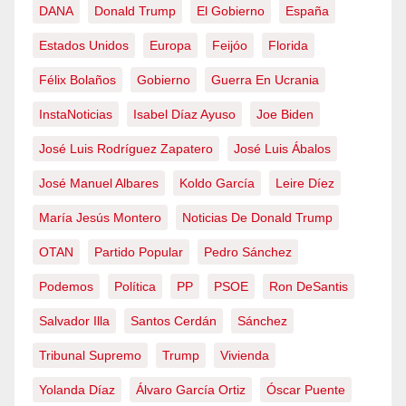
DANA
Donald Trump
El Gobierno
España
Estados Unidos
Europa
Feijóo
Florida
Félix Bolaños
Gobierno
Guerra En Ucrania
InstaNoticias
Isabel Díaz Ayuso
Joe Biden
José Luis Rodríguez Zapatero
José Luis Ábalos
José Manuel Albares
Koldo García
Leire Díez
María Jesús Montero
Noticias De Donald Trump
OTAN
Partido Popular
Pedro Sánchez
Podemos
Política
PP
PSOE
Ron DeSantis
Salvador Illa
Santos Cerdán
Sánchez
Tribunal Supremo
Trump
Vivienda
Yolanda Díaz
Álvaro García Ortiz
Óscar Puente