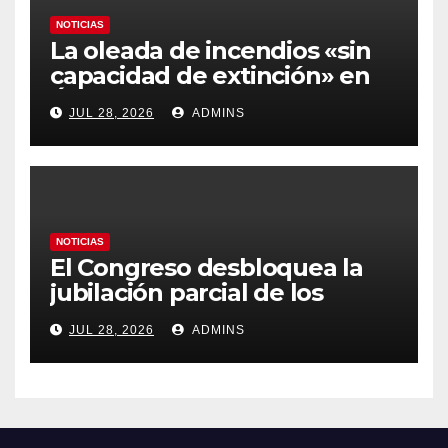
NOTICIAS
La oleada de incendios «sin
capacidad de extinción» en
Ávila y al oeste de Madrid
JUL 28, 2026
ADMINS
obliga a declarar la
emergencia nacional
NOTICIAS
El Congreso desbloquea la
jubilación parcial de los
trabajadores laborales del
JUL 28, 2026
ADMINS
sector público