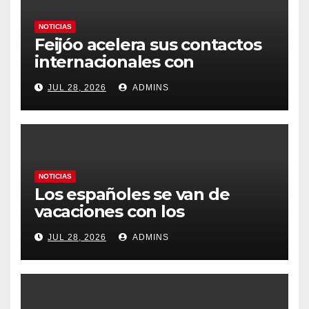
NOTICIAS
Feijóo acelera sus contactos
internacionales con
Latinoamérica como socio
JUL 28, 2026
ADMINS
prioritario en su agenda de
gobierno
NOTICIAS
Los españoles se van de
vacaciones con los
carburantes hasta un 21%
JUL 28, 2026
ADMINS
más caros que el año pasado
y los hoteles disparados