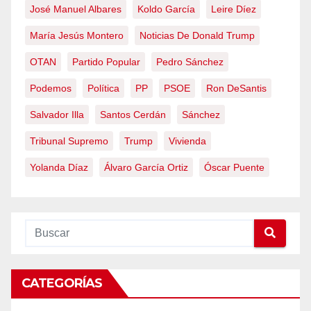
José Manuel Albares
Koldo García
Leire Díez
María Jesús Montero
Noticias De Donald Trump
OTAN
Partido Popular
Pedro Sánchez
Podemos
Política
PP
PSOE
Ron DeSantis
Salvador Illa
Santos Cerdán
Sánchez
Tribunal Supremo
Trump
Vivienda
Yolanda Díaz
Álvaro García Ortiz
Óscar Puente
CATEGORÍAS