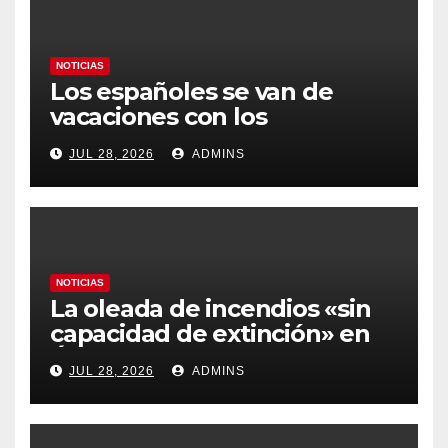
NOTICIAS
Los españoles se van de
vacaciones con los
carburantes hasta un 21%
JUL 28, 2026
ADMINS
más caros que el año pasado
y los hoteles disparados
NOTICIAS
La oleada de incendios «sin
capacidad de extinción» en
Ávila y al oeste de Madrid
JUL 28, 2026
ADMINS
obliga a declarar la
emergencia nacional