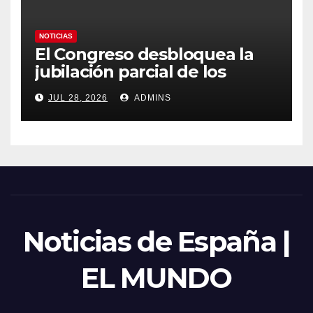
NOTICIAS
El Congreso desbloquea la
jubilación parcial de los
trabajadores laborales del
JUL 28, 2026
ADMINS
sector público
Noticias de España |
EL MUNDO