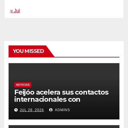
« Jul
YOU MISSED
NOTICIAS
Feijóo acelera sus contactos
internacionales con
Latinoamérica como socio
JUL 28, 2026
ADMINS
prioritario en su agenda de
gobierno