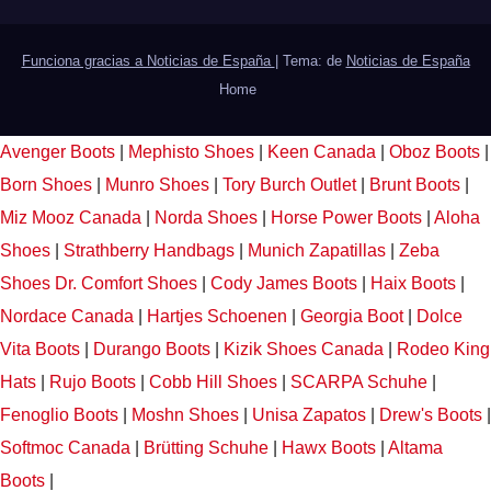
Funciona gracias a Noticias de España
|
Tema: de
Noticias de España
Home
Avenger Boots
|
Mephisto Shoes
|
Keen Canada
|
Oboz Boots
|
Born Shoes
|
Munro Shoes
|
Tory Burch Outlet
|
Brunt Boots
|
Miz Mooz Canada
|
Norda Shoes
|
Horse Power Boots
|
Aloha
Shoes
|
Strathberry Handbags
|
Munich Zapatillas
|
Zeba
Shoes
Dr. Comfort Shoes
|
Cody James Boots
|
Haix Boots
|
Nordace Canada
|
Hartjes Schoenen
|
Georgia Boot
|
Dolce
Vita Boots
|
Durango Boots
|
Kizik Shoes Canada
|
Rodeo King
Hats
|
Rujo Boots
|
Cobb Hill Shoes
|
SCARPA Schuhe
|
Fenoglio Boots
|
Moshn Shoes
|
Unisa Zapatos
|
Drew's Boots
|
Softmoc Canada
|
Brütting Schuhe
|
Hawx Boots
|
Altama
Boots
|