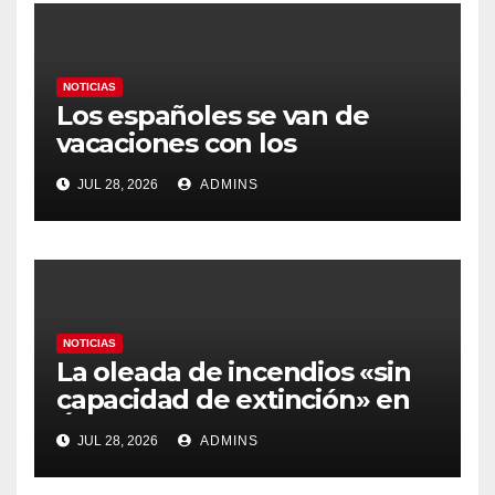
NOTICIAS
Los españoles se van de
vacaciones con los
carburantes hasta un 21%
JUL 28, 2026
ADMINS
más caros que el año pasado
y los hoteles disparados
NOTICIAS
La oleada de incendios «sin
capacidad de extinción» en
Ávila y al oeste de Madrid
JUL 28, 2026
ADMINS
obliga a declarar la
emergencia nacional