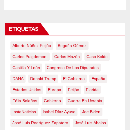
ETIQUETAS
Alberto Núñez Feijóo
Begoña Gómez
Carles Puigdemont
Carlos Mazón
Caso Koldo
Castilla Y León
Congreso De Los Diputados
DANA
Donald Trump
El Gobierno
España
Estados Unidos
Europa
Feijóo
Florida
Félix Bolaños
Gobierno
Guerra En Ucrania
InstaNoticias
Isabel Díaz Ayuso
Joe Biden
José Luis Rodríguez Zapatero
José Luis Ábalos