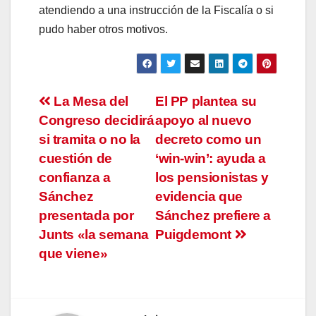
atendiendo a una instrucción de la Fiscalía o si
pudo haber otros motivos.
Navegación
La Mesa del
El PP plantea su
Congreso decidirá
apoyo al nuevo
de
si tramita o no la
decreto como un
entradas
cuestión de
‘win-win’: ayuda a
confianza a
los pensionistas y
Sánchez
evidencia que
presentada por
Sánchez prefiere a
Junts «la semana
Puigdemont
que viene»