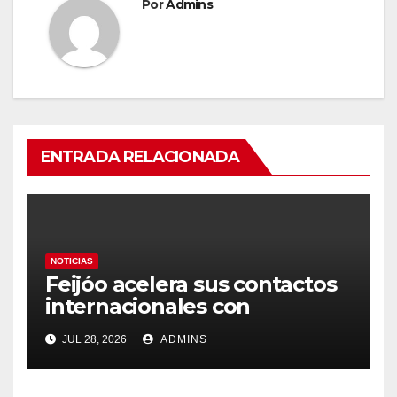
Por
Admins
ENTRADA RELACIONADA
NOTICIAS
Feijóo acelera sus contactos
internacionales con
Latinoamérica como socio
JUL 28, 2026
ADMINS
prioritario en su agenda de
gobierno