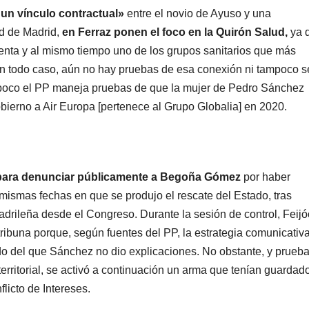
un vínculo contractual»
entre el novio de Ayuso y una
d de Madrid,
en Ferraz ponen el foco en la Quirón Salud,
ya 
identa y al mismo tiempo uno de los grupos sanitarios que más
n todo caso, aún no hay pruebas de esa conexión ni tampoco s
mpoco el PP maneja pruebas de que la mujer de Pedro Sánchez
bierno a Air Europa [pertenece al Grupo Globalia] en 2020.
» para denunciar públicamente a Begoña Gómez
por haber
mismas fechas en que se produjo el rescate del Estado, tras
drileña desde el Congreso. Durante la sesión de control, Feijó
tribuna porque, según fuentes del PP, la estrategia comunicativ
ldo del que Sánchez no dio explicaciones. No obstante, y prueb
territorial, se activó a continuación un arma que tenían guardad
licto de Intereses.