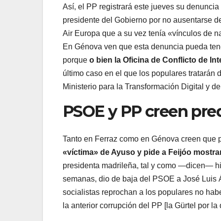
Así, el PP registrará este jueves su denunci
presidente del Gobierno por no ausentarse d
Air Europa que a su vez tenía «vínculos de 
En Génova ven que esta denuncia pueda tene
porque
o bien la Oficina de Conflicto de I
último caso en el que los populares tratarán
Ministerio para la Transformación Digital y d
PSOE y PP creen pred
Tanto en Ferraz como en Génova creen que p
«víctima» de Ayuso y pide a Feijóo mostrar
presidenta madrileña, tal y como —dicen— hi
semanas, dio de baja del PSOE a José Luis Á
socialistas reprochan a los populares no hab
la anterior corrupción del PP [la Gürtel por l