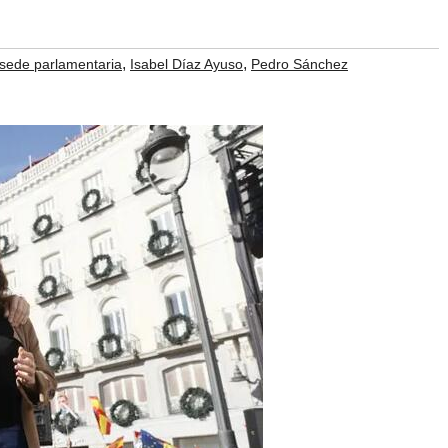
,
,
 sede parlamentaria
Isabel Díaz Ayuso
Pedro Sánchez