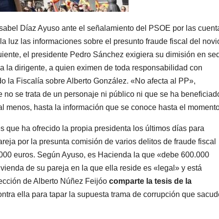
n Isabel Díaz Ayuso ante el señalamiento del PSOE por las cuent
a luz las informaciones sobre el presunto fraude fiscal del novi
guiente, el presidente Pedro Sánchez exigiera su dimisión en se
a la dirigente, a quien eximen de toda responsabilidad con
do la Fiscalía sobre Alberto González. «No afecta al PP»,
 no se trata de un personaje ni público ni que se ha beneficiad
al menos, hasta la información que se conoce hasta el momento
 que ha ofrecido la propia presidenta los últimos días para
areja por la presunta comisión de varios delitos de fraude fiscal
.000 euros. Según Ayuso, es Hacienda la que «debe 600.000
ienda de su pareja en la que ella reside es «legal» y está
irección de Alberto Núñez Feijóo
comparte la tesis de la
tra ella para tapar la supuesta trama de corrupción que sacud