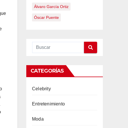
Álvaro García Ortiz
que
Óscar Puente
e
CATEGORÍAS
o
Celebrity
a
Entretenimiento
a
o
Moda