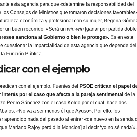
a ante esta agencia para que «determine la responsabilidad del
e los Consejos de Ministros que tomaron decisiones favorables
naturaleza económica y profesional con su mujer, Begoña Góme
r un buen recorrido: «Será un
win-win
[ganar por partida doble
ntereses sanciona al Gobierno o bien le protege».
Es en este
 de cuestionar la imparcialidad de esta agencia que depende del
e la Función Pública.
icar con el ejemplo
redican con el ejemplo. Fuentes del
PSOE critican el papel d
 interés por el caso que afecta a la pareja sentimenta
l de la
zo Pedro Sánchez con el caso Koldo por el cual, hace dos
balos. «No va a ser menos él que Ayuso». Por ello, los
er aprendido nada del pasado al entrar «de nuevo en la senda 
a que Mariano Rajoy perdió la Moncloa] al decir ‘yo no sé nada'».