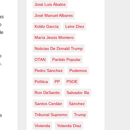
José Luis Ábalos
José Manuel Albares
as
o
Koldo García
Leire Díez
de
María Jesús Montero
Noticias De Donald Trump
o
OTAN
Partido Popular
.
Pedro Sánchez
Podemos
Política
PP
PSOE
Ron DeSantis
Salvador Illa
Santos Cerdán
Sánchez
Tribunal Supremo
Trump
e
Vivienda
Yolanda Díaz