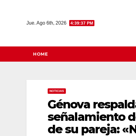
Saltar
al
contenido
Jue. Ago 6th, 2026
4:39:38 PM
HOME
NOTICIAS
Génova respalda
señalamiento d
de su pareja: «