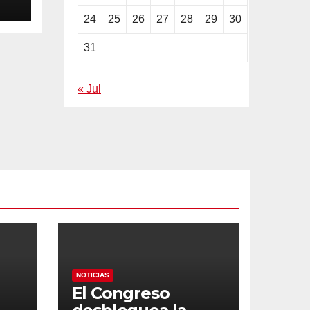
ila
24
25
26
27
28
29
30
31
« Jul
NOTICIAS
El Congreso