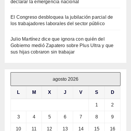
declarar la emergencia nacional
El Congreso desbloquea la jubilación parcial de
los trabajadores laborales del sector público
Julio Martínez dice que ignora con quién del
Gobierno medió Zapatero sobre Plus Ultra y que
sus hijas cobraron sin trabajar
agosto 2026
L
M
X
J
V
S
D
1
2
3
4
5
6
7
8
9
10
11
12
13
14
15
16