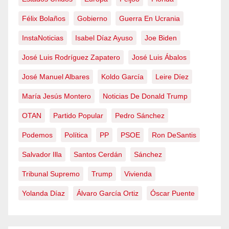
Félix Bolaños
Gobierno
Guerra En Ucrania
InstaNoticias
Isabel Díaz Ayuso
Joe Biden
José Luis Rodríguez Zapatero
José Luis Ábalos
José Manuel Albares
Koldo García
Leire Díez
María Jesús Montero
Noticias De Donald Trump
OTAN
Partido Popular
Pedro Sánchez
Podemos
Política
PP
PSOE
Ron DeSantis
Salvador Illa
Santos Cerdán
Sánchez
Tribunal Supremo
Trump
Vivienda
Yolanda Díaz
Álvaro García Ortiz
Óscar Puente