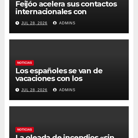
Feijóo acelera sus contactos
internacionales con
Latinoamérica como socio
JUL 28, 2026
ADMINS
prioritario en su agenda de
gobierno
NOTICIAS
Los españoles se van de
vacaciones con los
carburantes hasta un 21%
JUL 28, 2026
ADMINS
más caros que el año pasado
y los hoteles disparados
NOTICIAS
La oleada de incendios «sin