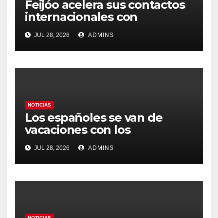
Feijóo acelera sus contactos
internacionales con
Latinoamérica como socio
JUL 28, 2026
ADMINS
prioritario en su agenda de
gobierno
NOTICIAS
Los españoles se van de
vacaciones con los
carburantes hasta un 21%
JUL 28, 2026
ADMINS
más caros que el año pasado
y los hoteles disparados
NOTICIAS