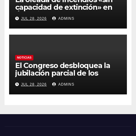
capacidad de extinción» en
Ávila y al oeste de Madrid
JUL 28, 2026
ADMINS
obliga a declarar la
emergencia nacional
NOTICIAS
El Congreso desbloquea la
jubilación parcial de los
trabajadores laborales del
JUL 28, 2026
ADMINS
sector público