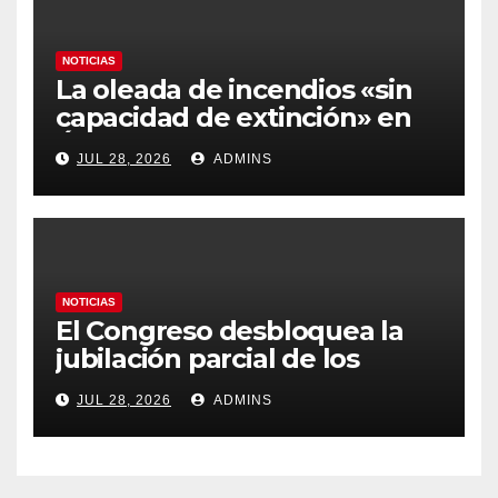
NOTICIAS
La oleada de incendios «sin
capacidad de extinción» en
Ávila y al oeste de Madrid
JUL 28, 2026
ADMINS
obliga a declarar la
emergencia nacional
NOTICIAS
El Congreso desbloquea la
jubilación parcial de los
trabajadores laborales del
JUL 28, 2026
ADMINS
sector público