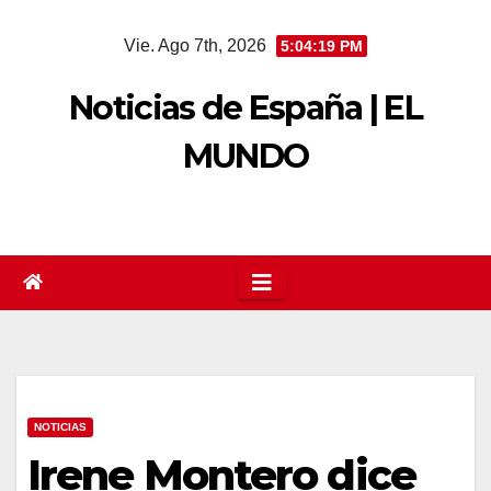
Saltar
Vie. Ago 7th, 2026
5:04:19 PM
al
contenido
Noticias de España | EL
MUNDO
NOTICIAS
Irene Montero dice