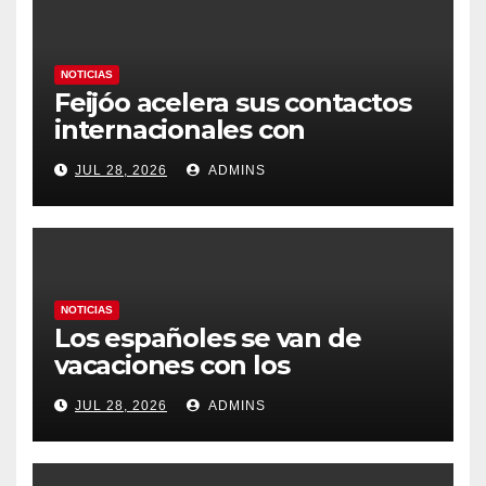
NOTICIAS
Feijóo acelera sus contactos
internacionales con
Latinoamérica como socio
JUL 28, 2026
ADMINS
prioritario en su agenda de
gobierno
NOTICIAS
Los españoles se van de
vacaciones con los
carburantes hasta un 21%
JUL 28, 2026
ADMINS
más caros que el año pasado
y los hoteles disparados