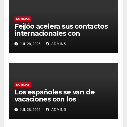
NOTICIAS
Feijóo acelera sus contactos
internacionales con
Latinoamérica como socio
JUL 28, 2026
ADMINS
prioritario en su agenda de
gobierno
NOTICIAS
Los españoles se van de
vacaciones con los
carburantes hasta un 21%
JUL 28, 2026
ADMINS
más caros que el año pasado
y los hoteles disparados