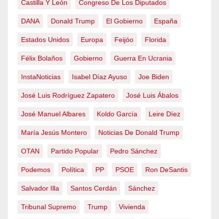
Castilla Y León
Congreso De Los Diputados
DANA
Donald Trump
El Gobierno
España
Estados Unidos
Europa
Feijóo
Florida
Félix Bolaños
Gobierno
Guerra En Ucrania
InstaNoticias
Isabel Díaz Ayuso
Joe Biden
José Luis Rodríguez Zapatero
José Luis Ábalos
José Manuel Albares
Koldo García
Leire Díez
María Jesús Montero
Noticias De Donald Trump
OTAN
Partido Popular
Pedro Sánchez
Podemos
Política
PP
PSOE
Ron DeSantis
Salvador Illa
Santos Cerdán
Sánchez
Tribunal Supremo
Trump
Vivienda