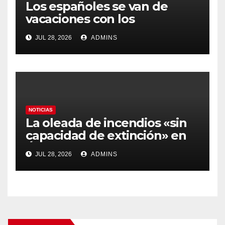
Los españoles se van de
vacaciones con los
carburantes hasta un 21%
JUL 28, 2026
ADMINS
más caros que el año pasado
y los hoteles disparados
NOTICIAS
La oleada de incendios «sin
capacidad de extinción» en
Ávila y al oeste de Madrid
JUL 28, 2026
ADMINS
obliga a declarar la
emergencia nacional