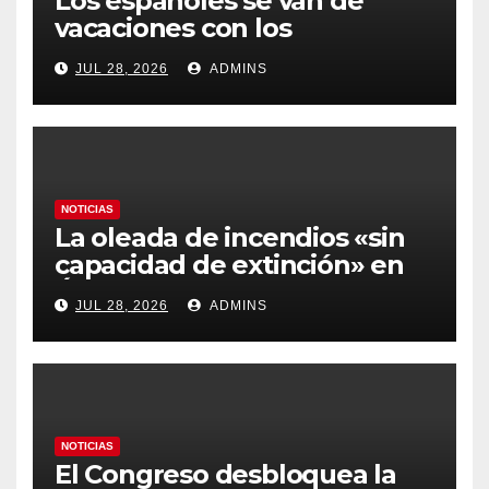
Los españoles se van de
vacaciones con los
carburantes hasta un 21%
JUL 28, 2026
ADMINS
más caros que el año pasado
y los hoteles disparados
NOTICIAS
La oleada de incendios «sin
capacidad de extinción» en
Ávila y al oeste de Madrid
JUL 28, 2026
ADMINS
obliga a declarar la
emergencia nacional
NOTICIAS
El Congreso desbloquea la