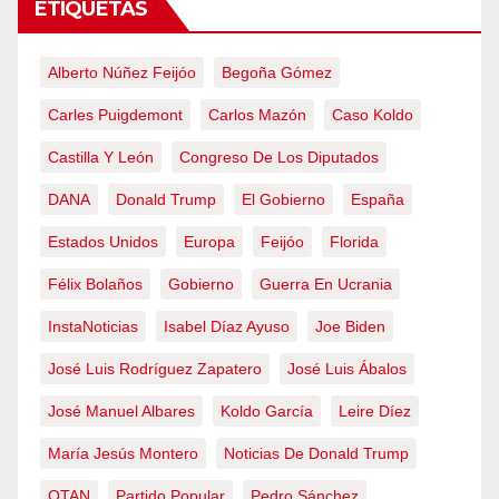
ETIQUETAS
Alberto Núñez Feijóo
Begoña Gómez
Carles Puigdemont
Carlos Mazón
Caso Koldo
Castilla Y León
Congreso De Los Diputados
DANA
Donald Trump
El Gobierno
España
Estados Unidos
Europa
Feijóo
Florida
Félix Bolaños
Gobierno
Guerra En Ucrania
InstaNoticias
Isabel Díaz Ayuso
Joe Biden
José Luis Rodríguez Zapatero
José Luis Ábalos
José Manuel Albares
Koldo García
Leire Díez
María Jesús Montero
Noticias De Donald Trump
OTAN
Partido Popular
Pedro Sánchez