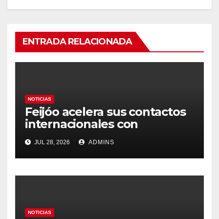
ENTRADA RELACIONADA
NOTICIAS
Feijóo acelera sus contactos
internacionales con
Latinoamérica como socio
JUL 28, 2026
ADMINS
prioritario en su agenda de
gobierno
NOTICIAS