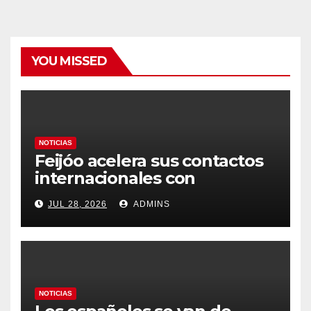
YOU MISSED
NOTICIAS
Feijóo acelera sus contactos
internacionales con
Latinoamérica como socio
JUL 28, 2026
ADMINS
prioritario en su agenda de
gobierno
NOTICIAS