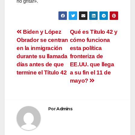
no gritar».
Navegación
Biden y López
Qué es Título 42 y
Obrador se centran
cómo funciona
de
en la inmigración
esta política
entradas
durante su llamada
fronteriza de
días antes de que
EE.UU. que llega
termine el Título 42
a su fin el 11 de
mayo?
Por
Admins