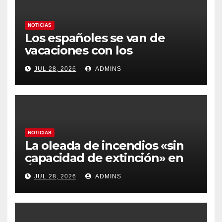
NOTICIAS
Los españoles se van de
vacaciones con los
carburantes hasta un 21%
JUL 28, 2026
ADMINS
más caros que el año pasado
y los hoteles disparados
NOTICIAS
La oleada de incendios «sin
capacidad de extinción» en
Ávila y al oeste de Madrid
JUL 28, 2026
ADMINS
obliga a declarar la
emergencia nacional