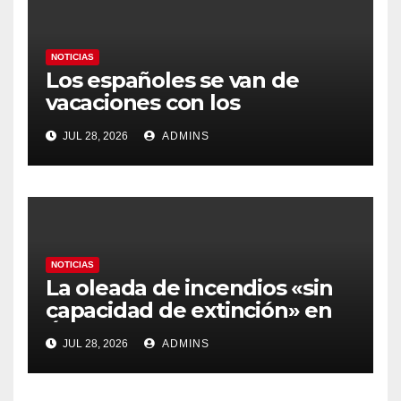
NOTICIAS
Los españoles se van de
vacaciones con los
carburantes hasta un 21%
JUL 28, 2026
ADMINS
más caros que el año pasado
y los hoteles disparados
NOTICIAS
La oleada de incendios «sin
capacidad de extinción» en
Ávila y al oeste de Madrid
JUL 28, 2026
ADMINS
obliga a declarar la
emergencia nacional