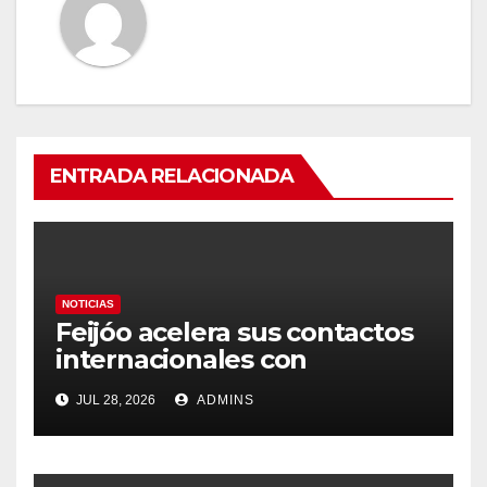
ENTRADA RELACIONADA
NOTICIAS
Feijóo acelera sus contactos
internacionales con
Latinoamérica como socio
JUL 28, 2026
ADMINS
prioritario en su agenda de
gobierno