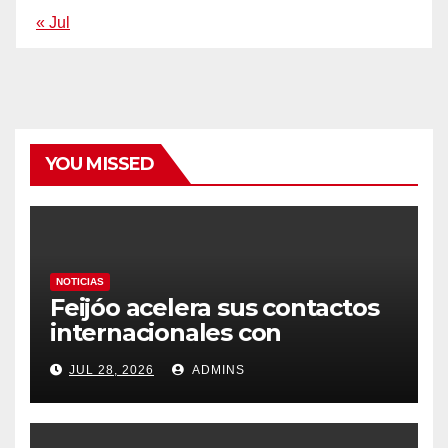
« Jul
YOU MISSED
NOTICIAS
Feijóo acelera sus contactos
internacionales con
Latinoamérica como socio
JUL 28, 2026
ADMINS
prioritario en su agenda de
gobierno