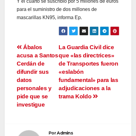
Y el cuarto se suscribió por 5 millones de euros
para el suministro de dos millones de
mascarillas KN95, informa Ep.
Navegación
Ábalos
La Guardia Civil dice
acusa a Santos
que «las directrices»
de
Cerdán de
de Transportes fueron
entradas
difundir sus
«eslabón
datos
fundamental» para las
personales y
adjudicaciones a la
pide que se
trama Koldo
investigue
Por
Admins