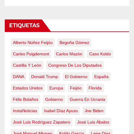
ETIQUETAS
Alberto Núñez Feijóo
Begoña Gómez
Carles Puigdemont
Carlos Mazón
Caso Koldo
Castilla Y León
Congreso De Los Diputados
DANA
Donald Trump
El Gobierno
España
Estados Unidos
Europa
Feijóo
Florida
Félix Bolaños
Gobierno
Guerra En Ucrania
InstaNoticias
Isabel Díaz Ayuso
Joe Biden
José Luis Rodríguez Zapatero
José Luis Ábalos
José Manuel Albares
Koldo García
Leire Díez