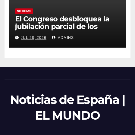
NOTICIAS
El Congreso desbloquea la
jubilación parcial de los
trabajadores laborales del
JUL 28, 2026
ADMINS
sector público
Noticias de España |
EL MUNDO