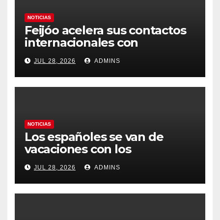
NOTICIAS
Feijóo acelera sus contactos
internacionales con
Latinoamérica como socio
JUL 28, 2026
ADMINS
prioritario en su agenda de
gobierno
NOTICIAS
Los españoles se van de
vacaciones con los
carburantes hasta un 21%
JUL 28, 2026
ADMINS
más caros que el año pasado
y los hoteles disparados