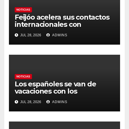
NOTICIAS
Feijóo acelera sus contactos
internacionales con
Latinoamérica como socio
JUL 28, 2026
ADMINS
prioritario en su agenda de
gobierno
NOTICIAS
Los españoles se van de
vacaciones con los
carburantes hasta un 21%
JUL 28, 2026
ADMINS
más caros que el año pasado
y los hoteles disparados