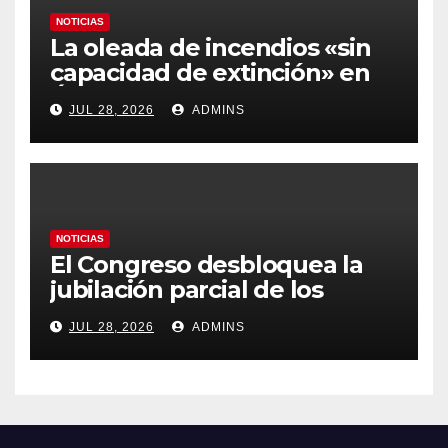
NOTICIAS
La oleada de incendios «sin
capacidad de extinción» en
Ávila y al oeste de Madrid
JUL 28, 2026
ADMINS
obliga a declarar la
emergencia nacional
NOTICIAS
El Congreso desbloquea la
jubilación parcial de los
trabajadores laborales del
JUL 28, 2026
ADMINS
sector público