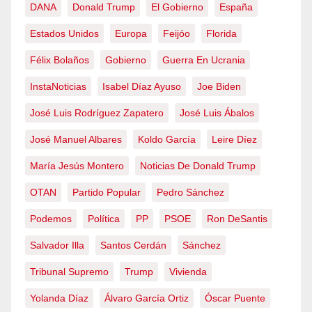
DANA
Donald Trump
El Gobierno
España
Estados Unidos
Europa
Feijóo
Florida
Félix Bolaños
Gobierno
Guerra En Ucrania
InstaNoticias
Isabel Díaz Ayuso
Joe Biden
José Luis Rodríguez Zapatero
José Luis Ábalos
José Manuel Albares
Koldo García
Leire Díez
María Jesús Montero
Noticias De Donald Trump
OTAN
Partido Popular
Pedro Sánchez
Podemos
Política
PP
PSOE
Ron DeSantis
Salvador Illa
Santos Cerdán
Sánchez
Tribunal Supremo
Trump
Vivienda
Yolanda Díaz
Álvaro García Ortiz
Óscar Puente