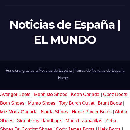
Noticias de España |
EL MUNDO
Funciona gracias a Noticias de España
|
Tema: de
Noticias de España
Home
Avenger Boots
|
Mephisto Shoes
|
Keen Canada
|
Oboz Boots
|
Born Shoes
|
Munro Shoes
|
Tory Burch Outlet
|
Brunt Boots
|
Miz Mooz Canada
|
Norda Shoes
|
Horse Power Boots
|
Aloha
Shoes
|
Strathberry Handbags
|
Munich Zapatillas
|
Zeba
Shoes
Dr. Comfort Shoes
|
Cody James Boots
|
Haix Boots
|