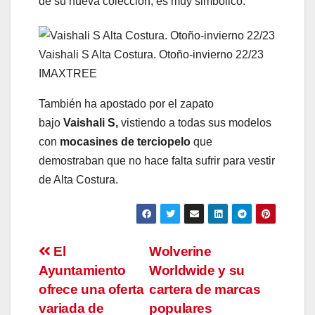
de su nueva colección, es muy simbólico.
Vaishali S Alta Costura. Otoño-invierno 22/23
IMAXTREE
También ha apostado por el zapato
bajo
Vaishali S,
vistiendo a todas sus modelos
con
mocasines de terciopelo
que
demostraban que no hace falta sufrir para vestir
de Alta Costura.
Navegación
El
Wolverine
Ayuntamiento
Worldwide y su
de
ofrece una oferta
cartera de marcas
entradas
variada de
populares