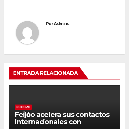
Por
Admins
ENTRADA RELACIONADA
NOTICIAS
Feijóo acelera sus contactos
internacionales con
Latinoamérica como socio