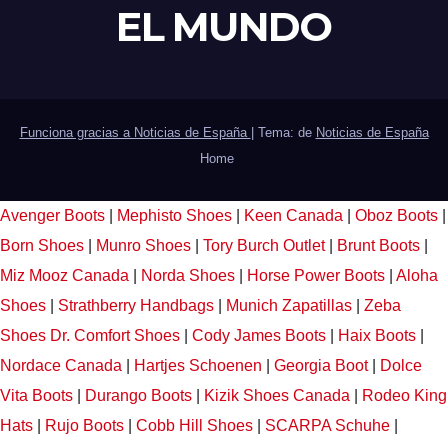
EL MUNDO
Funciona gracias a Noticias de España
|
Tema: de
Noticias de España
Home
Avenger Boots
|
Mephisto Shoes
|
Keen Canada
|
Oboz Boots
|
Born Shoes
|
Munro Shoes
|
Tory Burch Outlet
|
Brunt Boots
|
Miz Mooz Canada
|
Norda Shoes
|
Horse Power Boots
|
Aloha
Shoes
|
Strathberry Handbags
|
Munich Zapatillas
|
Zeba
Shoes
Dr. Comfort Shoes
|
Cody James Boots
|
Haix Boots
|
Nordace Canada
|
Hartjes Schoenen
|
Georgia Boot
|
Dolce
Vita Boots
|
Durango Boots
|
Kizik Shoes Canada
|
Rodeo King
Hats
|
Rujo Boots
|
Cobb Hill Shoes
|
SCARPA Schuhe
|