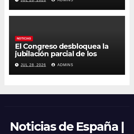
JUL 28, 2026
ADMINS
obliga a declarar la
emergencia nacional
NOTICIAS
El Congreso desbloquea la
jubilación parcial de los
trabajadores laborales del
JUL 28, 2026
ADMINS
sector público
Noticias de España |