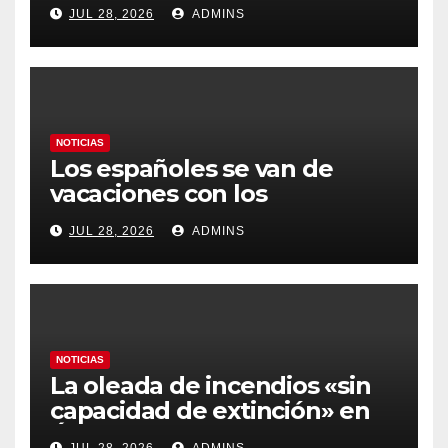
Latinoamérica como socio
JUL 28, 2026
ADMINS
prioritario en su agenda de
gobierno
NOTICIAS
Los españoles se van de
vacaciones con los
carburantes hasta un 21%
JUL 28, 2026
ADMINS
más caros que el año pasado
y los hoteles disparados
NOTICIAS
La oleada de incendios «sin
capacidad de extinción» en
Ávila y al oeste de Madrid