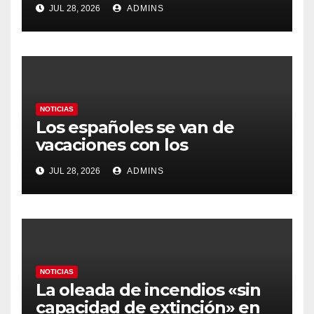
JUL 28, 2026
ADMINS
prioritario en su agenda de
gobierno
NOTICIAS
Los españoles se van de
vacaciones con los
carburantes hasta un 21%
JUL 28, 2026
ADMINS
más caros que el año pasado
y los hoteles disparados
NOTICIAS
La oleada de incendios «sin
capacidad de extinción» en