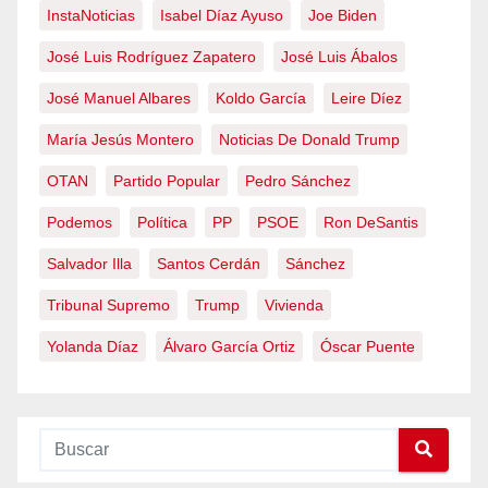
InstaNoticias
Isabel Díaz Ayuso
Joe Biden
José Luis Rodríguez Zapatero
José Luis Ábalos
José Manuel Albares
Koldo García
Leire Díez
María Jesús Montero
Noticias De Donald Trump
OTAN
Partido Popular
Pedro Sánchez
Podemos
Política
PP
PSOE
Ron DeSantis
Salvador Illa
Santos Cerdán
Sánchez
Tribunal Supremo
Trump
Vivienda
Yolanda Díaz
Álvaro García Ortiz
Óscar Puente