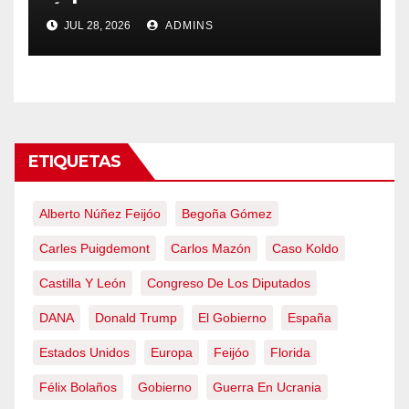
Ávila y al oeste de Madrid
JUL 28, 2026
ADMINS
obliga a declarar la
emergencia nacional
ETIQUETAS
Alberto Núñez Feijóo
Begoña Gómez
Carles Puigdemont
Carlos Mazón
Caso Koldo
Castilla Y León
Congreso De Los Diputados
DANA
Donald Trump
El Gobierno
España
Estados Unidos
Europa
Feijóo
Florida
Félix Bolaños
Gobierno
Guerra En Ucrania