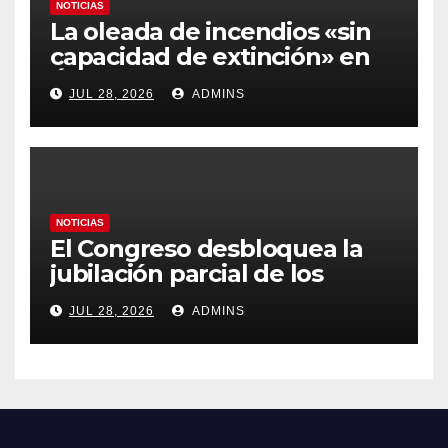
NOTICIAS
La oleada de incendios «sin
capacidad de extinción» en
Ávila y al oeste de Madrid
JUL 28, 2026
ADMINS
obliga a declarar la
emergencia nacional
NOTICIAS
El Congreso desbloquea la
jubilación parcial de los
trabajadores laborales del
JUL 28, 2026
ADMINS
sector público