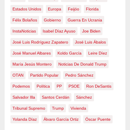
Estados Unidos
Europa
Feijóo
Florida
Félix Bolaños
Gobierno
Guerra En Ucrania
InstaNoticias
Isabel Díaz Ayuso
Joe Biden
José Luis Rodríguez Zapatero
José Luis Ábalos
José Manuel Albares
Koldo García
Leire Díez
María Jesús Montero
Noticias De Donald Trump
OTAN
Partido Popular
Pedro Sánchez
Podemos
Política
PP
PSOE
Ron DeSantis
Salvador Illa
Santos Cerdán
Sánchez
Tribunal Supremo
Trump
Vivienda
Yolanda Díaz
Álvaro García Ortiz
Óscar Puente