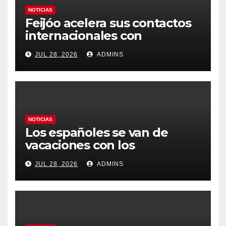
NOTICIAS
Feijóo acelera sus contactos
internacionales con
Latinoamérica como socio
JUL 28, 2026
ADMINS
prioritario en su agenda de
gobierno
NOTICIAS
Los españoles se van de
vacaciones con los
carburantes hasta un 21%
JUL 28, 2026
ADMINS
más caros que el año pasado
y los hoteles disparados