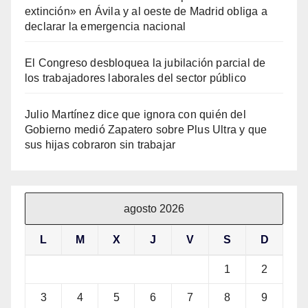
extinción» en Ávila y al oeste de Madrid obliga a
declarar la emergencia nacional
El Congreso desbloquea la jubilación parcial de
los trabajadores laborales del sector público
Julio Martínez dice que ignora con quién del
Gobierno medió Zapatero sobre Plus Ultra y que
sus hijas cobraron sin trabajar
agosto 2026
L
M
X
J
V
S
D
1
2
3
4
5
6
7
8
9