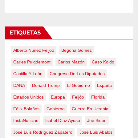
ETIQUETAS
Alberto Núñez Feijóo
Begoña Gómez
Carles Puigdemont
Carlos Mazón
Caso Koldo
Castilla Y León
Congreso De Los Diputados
DANA
Donald Trump
El Gobierno
España
Estados Unidos
Europa
Feijóo
Florida
Félix Bolaños
Gobierno
Guerra En Ucrania
InstaNoticias
Isabel Díaz Ayuso
Joe Biden
José Luis Rodríguez Zapatero
José Luis Ábalos