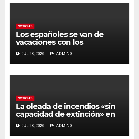
NOTICIAS
Los españoles se van de
vacaciones con los
carburantes hasta un 21%
JUL 28, 2026
ADMINS
más caros que el año pasado
y los hoteles disparados
NOTICIAS
La oleada de incendios «sin
capacidad de extinción» en
Ávila y al oeste de Madrid
JUL 28, 2026
ADMINS
obliga a declarar la
emergencia nacional