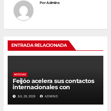
Por
Admins
ENTRADA RELACIONADA
NOTICIAS
Feijóo acelera sus contactos
internacionales con
Latinoamérica como socio
JUL 28, 2026
ADMINS
prioritario en su agenda de
gobierno