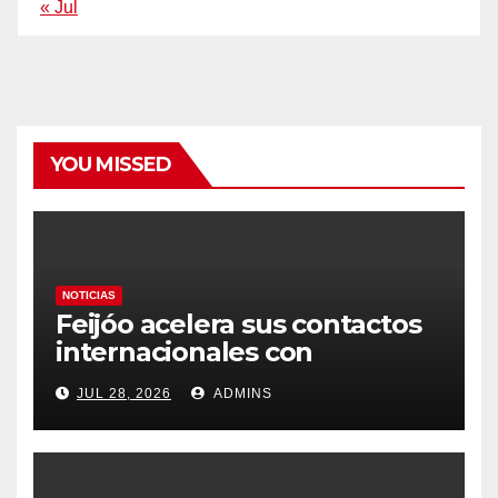
« Jul
YOU MISSED
NOTICIAS
Feijóo acelera sus contactos
internacionales con
Latinoamérica como socio
JUL 28, 2026
ADMINS
prioritario en su agenda de
gobierno