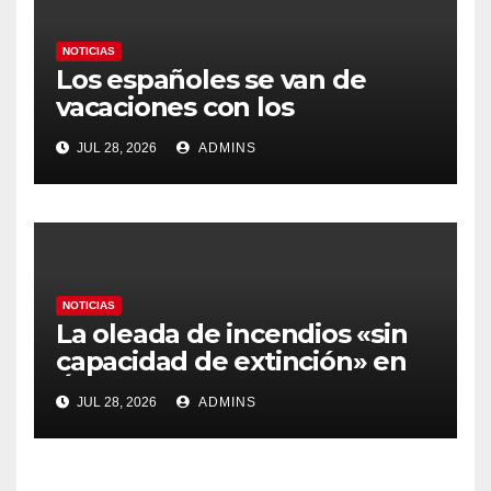
NOTICIAS
Los españoles se van de
vacaciones con los
carburantes hasta un 21%
JUL 28, 2026
ADMINS
más caros que el año pasado
y los hoteles disparados
NOTICIAS
La oleada de incendios «sin
capacidad de extinción» en
Ávila y al oeste de Madrid
JUL 28, 2026
ADMINS
obliga a declarar la
emergencia nacional