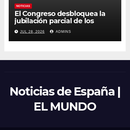
NOTICIAS
El Congreso desbloquea la
jubilación parcial de los
trabajadores laborales del
JUL 28, 2026
ADMINS
sector público
Noticias de España |
EL MUNDO