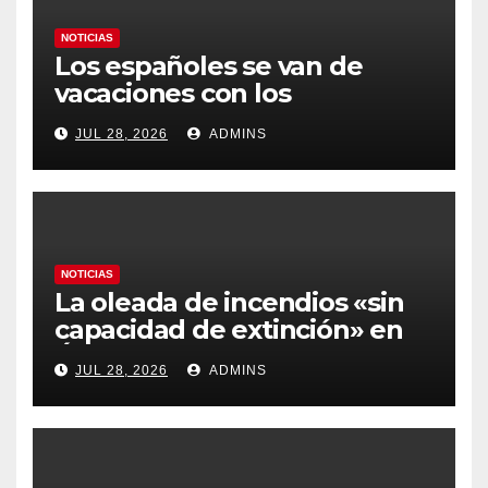
NOTICIAS
Los españoles se van de
vacaciones con los
carburantes hasta un 21%
JUL 28, 2026
ADMINS
más caros que el año pasado
y los hoteles disparados
NOTICIAS
La oleada de incendios «sin
capacidad de extinción» en
Ávila y al oeste de Madrid
JUL 28, 2026
ADMINS
obliga a declarar la
emergencia nacional