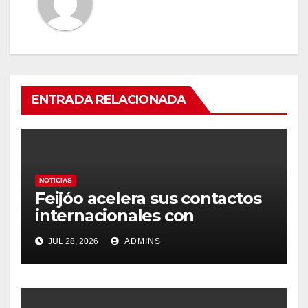
ENTRADA RELACIONADA
NOTICIAS
Feijóo acelera sus contactos
internacionales con
Latinoamérica como socio
JUL 28, 2026
ADMINS
prioritario en su agenda de
gobierno