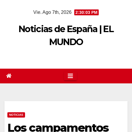
Saltar
Vie. Ago 7th, 2026
2:30:03 PM
al
contenido
Noticias de España | EL
MUNDO
NOTICIAS
Los campamentos