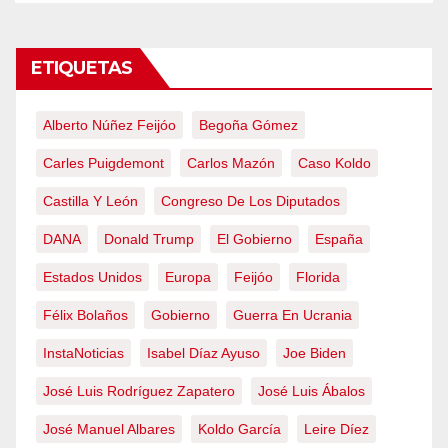
ETIQUETAS
Alberto Núñez Feijóo
Begoña Gómez
Carles Puigdemont
Carlos Mazón
Caso Koldo
Castilla Y León
Congreso De Los Diputados
DANA
Donald Trump
El Gobierno
España
Estados Unidos
Europa
Feijóo
Florida
Félix Bolaños
Gobierno
Guerra En Ucrania
InstaNoticias
Isabel Díaz Ayuso
Joe Biden
José Luis Rodríguez Zapatero
José Luis Ábalos
José Manuel Albares
Koldo García
Leire Díez