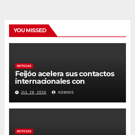
YOU MISSED
NOTICIAS
Feijóo acelera sus contactos
internacionales con
Latinoamérica como socio
JUL 28, 2026
ADMINS
prioritario en su agenda de
gobierno
NOTICIAS