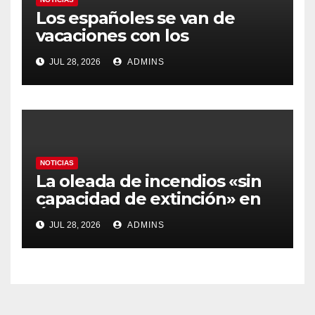
Los españoles se van de
vacaciones con los
carburantes hasta un 21%
JUL 28, 2026
ADMINS
más caros que el año pasado
y los hoteles disparados
NOTICIAS
La oleada de incendios «sin
capacidad de extinción» en
Ávila y al oeste de Madrid
JUL 28, 2026
ADMINS
obliga a declarar la
emergencia nacional