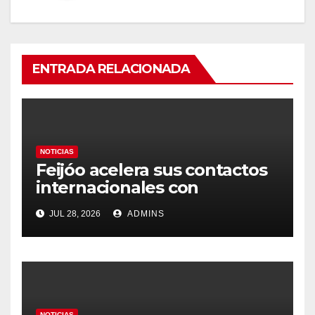
ENTRADA RELACIONADA
NOTICIAS
Feijóo acelera sus contactos
internacionales con
Latinoamérica como socio
JUL 28, 2026
ADMINS
prioritario en su agenda de
gobierno
NOTICIAS