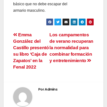
básico que no debe escapar del
armario masculino.
Navegación
Emma
Los campamentos
González del
de verano recuperan
de
Castillo presentó
la normalidad para
entradas
su libro ‘Caja de
combinar formación
Zapatos’ en la
y entretenimiento
Fenal 2022
Por
Admins