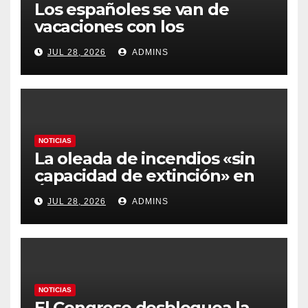
Los españoles se van de
vacaciones con los
carburantes hasta un 21%
JUL 28, 2026
ADMINS
más caros que el año pasado
y los hoteles disparados
NOTICIAS
La oleada de incendios «sin
capacidad de extinción» en
Ávila y al oeste de Madrid
JUL 28, 2026
ADMINS
obliga a declarar la
emergencia nacional
NOTICIAS
El Congreso desbloquea la