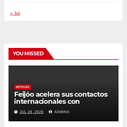
« Jul
YOU MISSED
NOTICIAS
Feijóo acelera sus contactos
internacionales con
Latinoamérica como socio
JUL 28, 2026
ADMINS
prioritario en su agenda de
gobierno