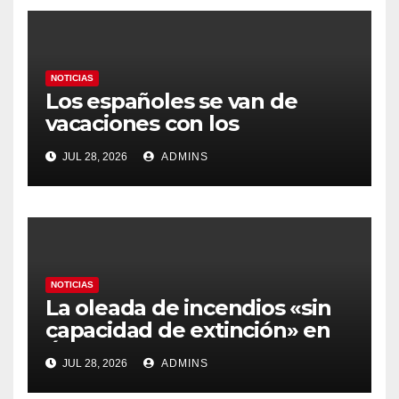
NOTICIAS
Los españoles se van de
vacaciones con los
carburantes hasta un 21%
JUL 28, 2026
ADMINS
más caros que el año pasado
y los hoteles disparados
NOTICIAS
La oleada de incendios «sin
capacidad de extinción» en
Ávila y al oeste de Madrid
JUL 28, 2026
ADMINS
obliga a declarar la
emergencia nacional