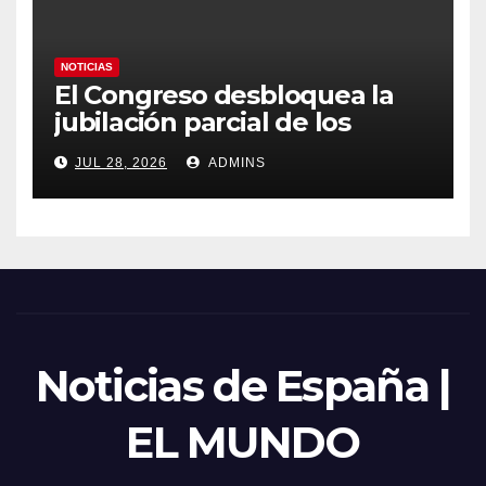
NOTICIAS
El Congreso desbloquea la
jubilación parcial de los
trabajadores laborales del
JUL 28, 2026
ADMINS
sector público
Noticias de España |
EL MUNDO