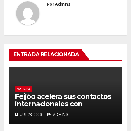
Por
Admins
ENTRADA RELACIONADA
NOTICIAS
Feijóo acelera sus contactos
internacionales con
Latinoamérica como socio
JUL 28, 2026
ADMINS
prioritario en su agenda de
gobierno