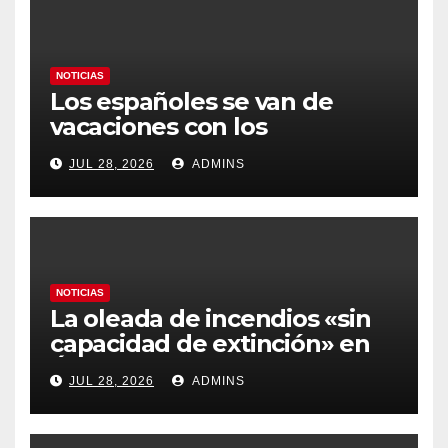
NOTICIAS
Los españoles se van de
vacaciones con los
carburantes hasta un 21%
JUL 28, 2026
ADMINS
más caros que el año pasado
y los hoteles disparados
NOTICIAS
La oleada de incendios «sin
capacidad de extinción» en
Ávila y al oeste de Madrid
JUL 28, 2026
ADMINS
obliga a declarar la
emergencia nacional