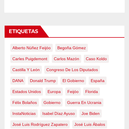
ETIQUETAS
Alberto Núñez Feijóo
Begoña Gómez
Carles Puigdemont
Carlos Mazón
Caso Koldo
Castilla Y León
Congreso De Los Diputados
DANA
Donald Trump
El Gobierno
España
Estados Unidos
Europa
Feijóo
Florida
Félix Bolaños
Gobierno
Guerra En Ucrania
InstaNoticias
Isabel Díaz Ayuso
Joe Biden
José Luis Rodríguez Zapatero
José Luis Ábalos