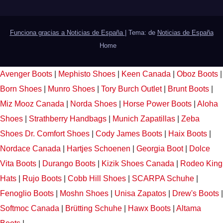
Funciona gracias a Noticias de España
|
Tema: de
Noticias de España
Home
Avenger Boots
|
Mephisto Shoes
|
Keen Canada
|
Oboz Boots
|
Born Shoes
|
Munro Shoes
|
Tory Burch Outlet
|
Brunt Boots
|
Miz Mooz Canada
|
Norda Shoes
|
Horse Power Boots
|
Aloha
Shoes
|
Strathberry Handbags
|
Munich Zapatillas
|
Zeba
Shoes
Dr. Comfort Shoes
|
Cody James Boots
|
Haix Boots
|
Nordace Canada
|
Hartjes Schoenen
|
Georgia Boot
|
Dolce
Vita Boots
|
Durango Boots
|
Kizik Shoes Canada
|
Rodeo King
Hats
|
Rujo Boots
|
Cobb Hill Shoes
|
SCARPA Schuhe
|
Fenoglio Boots
|
Moshn Shoes
|
Unisa Zapatos
|
Drew's Boots
|
Softmoc Canada
|
Brütting Schuhe
|
Hawx Boots
|
Altama