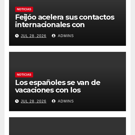
NOTICIAS
Feijóo acelera sus contactos
internacionales con
Latinoamérica como socio
JUL 28, 2026
ADMINS
prioritario en su agenda de
gobierno
NOTICIAS
Los españoles se van de
vacaciones con los
carburantes hasta un 21%
JUL 28, 2026
ADMINS
más caros que el año pasado
y los hoteles disparados