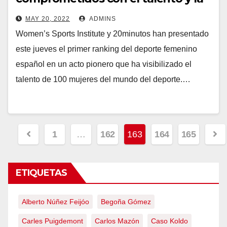
igualdad
MAY 20, 2022
ADMINS
Women’s Sports Institute y 20minutos han presentado
este jueves el primer ranking del deporte femenino
español en un acto pionero que ha visibilizado el
talento de 100 mujeres del mundo del deporte.…
Paginación
1
…
162
163
164
165
de
entradas
ETIQUETAS
Alberto Núñez Feijóo
Begoña Gómez
Carles Puigdemont
Carlos Mazón
Caso Koldo