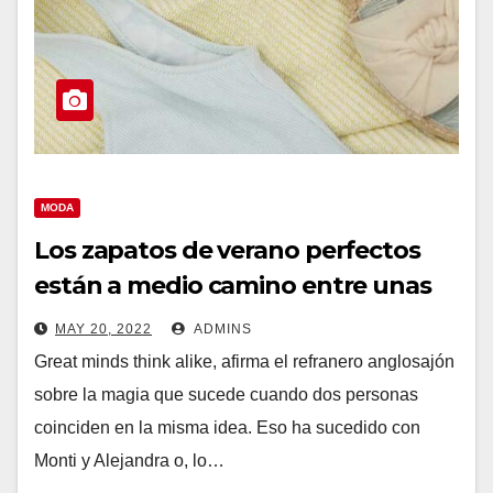
MODA
Los zapatos de verano perfectos
están a medio camino entre unas
alpargatas y una chanclas de
MAY 20, 2022
ADMINS
piscina
Great minds think alike, afirma el refranero anglosajón
sobre la magia que sucede cuando dos personas
coinciden en la misma idea. Eso ha sucedido con
Monti y Alejandra o, lo…