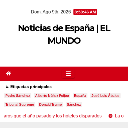
Saltar
Dom. Ago 9th, 2026
8:58:48 AM
al
contenido
Noticias de España | EL
MUNDO
Etiquetas principales
Pedro Sánchez
Alberto Núñez Feijóo
España
José Luis Ábalos
Tribunal Supremo
Donald Trump
Sánchez
 pasado y los hoteles disparados
La oleada de incendios 