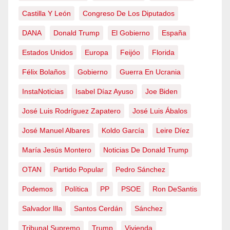
Castilla Y León
Congreso De Los Diputados
DANA
Donald Trump
El Gobierno
España
Estados Unidos
Europa
Feijóo
Florida
Félix Bolaños
Gobierno
Guerra En Ucrania
InstaNoticias
Isabel Díaz Ayuso
Joe Biden
José Luis Rodríguez Zapatero
José Luis Ábalos
José Manuel Albares
Koldo García
Leire Díez
María Jesús Montero
Noticias De Donald Trump
OTAN
Partido Popular
Pedro Sánchez
Podemos
Política
PP
PSOE
Ron DeSantis
Salvador Illa
Santos Cerdán
Sánchez
Tribunal Supremo
Trump
Vivienda