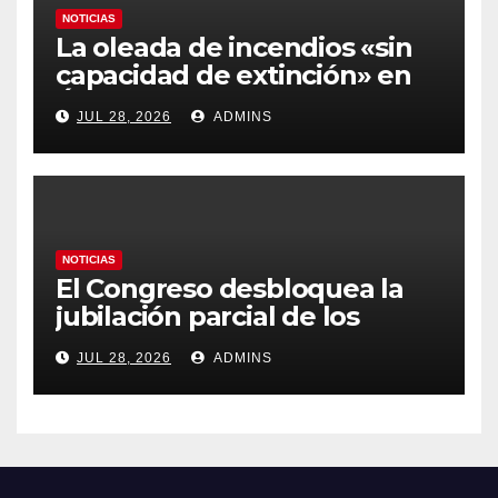
NOTICIAS
La oleada de incendios «sin
capacidad de extinción» en
Ávila y al oeste de Madrid
JUL 28, 2026
ADMINS
obliga a declarar la
emergencia nacional
NOTICIAS
El Congreso desbloquea la
jubilación parcial de los
trabajadores laborales del
JUL 28, 2026
ADMINS
sector público