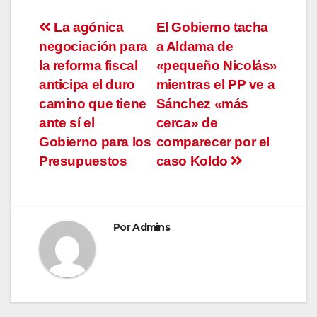
Navegación
La agónica
El Gobierno tacha
negociación para
a Aldama de
de
la reforma fiscal
«pequeño Nicolás»
entradas
anticipa el duro
mientras el PP ve a
camino que tiene
Sánchez «más
ante sí el
cerca» de
Gobierno para los
comparecer por el
Presupuestos
caso Koldo
Por
Admins