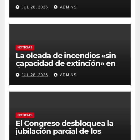
carburantes hasta un 21%
JUL 28, 2026
ADMINS
más caros que el año pasado
y los hoteles disparados
NOTICIAS
La oleada de incendios «sin
capacidad de extinción» en
Ávila y al oeste de Madrid
JUL 28, 2026
ADMINS
obliga a declarar la
emergencia nacional
NOTICIAS
El Congreso desbloquea la
jubilación parcial de los
trabajadores laborales del