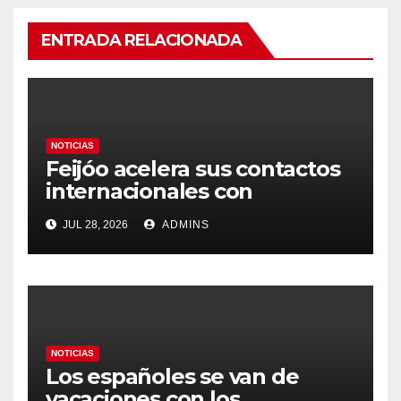
ENTRADA RELACIONADA
NOTICIAS
Feijóo acelera sus contactos
internacionales con
Latinoamérica como socio
JUL 28, 2026
ADMINS
prioritario en su agenda de
gobierno
NOTICIAS
Los españoles se van de
vacaciones con los