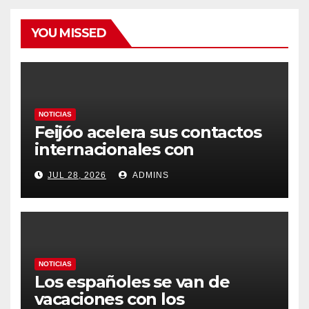
YOU MISSED
NOTICIAS
Feijóo acelera sus contactos
internacionales con
Latinoamérica como socio
JUL 28, 2026
ADMINS
prioritario en su agenda de
gobierno
NOTICIAS
Los españoles se van de
vacaciones con los