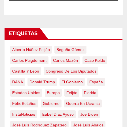
emergencia nacional
ETIQUETAS
Alberto Núñez Feijóo
Begoña Gómez
Carles Puigdemont
Carlos Mazón
Caso Koldo
Castilla Y León
Congreso De Los Diputados
DANA
Donald Trump
El Gobierno
España
Estados Unidos
Europa
Feijóo
Florida
Félix Bolaños
Gobierno
Guerra En Ucrania
InstaNoticias
Isabel Díaz Ayuso
Joe Biden
José Luis Rodríguez Zapatero
José Luis Ábalos