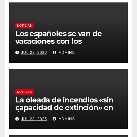
NOTICIAS
Los españoles se van de
vacaciones con los
carburantes hasta un 21%
JUL 28, 2026
ADMINS
más caros que el año pasado
y los hoteles disparados
NOTICIAS
La oleada de incendios «sin
capacidad de extinción» en
Ávila y al oeste de Madrid
JUL 28, 2026
ADMINS
obliga a declarar la
emergencia nacional