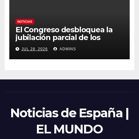
NOTICIAS
El Congreso desbloquea la
jubilación parcial de los
trabajadores laborales del
JUL 28, 2026
ADMINS
sector público
Noticias de España |
EL MUNDO