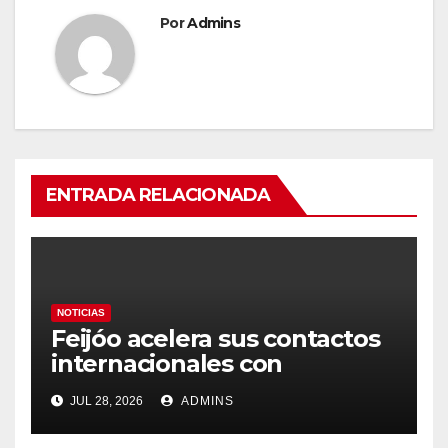
Por
Admins
ENTRADA RELACIONADA
NOTICIAS
Feijóo acelera sus contactos
internacionales con
Latinoamérica como socio
JUL 28, 2026
ADMINS
prioritario en su agenda de
gobierno