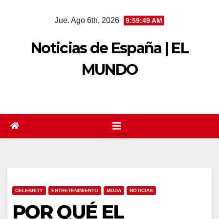
Saltar
Jue. Ago 6th, 2026
9:59:50 AM
al
contenido
Noticias de España | EL
MUNDO
CELEBRITY
ENTRETENIMIENTO
MODA
NOTICIAS
POR QUÉ EL