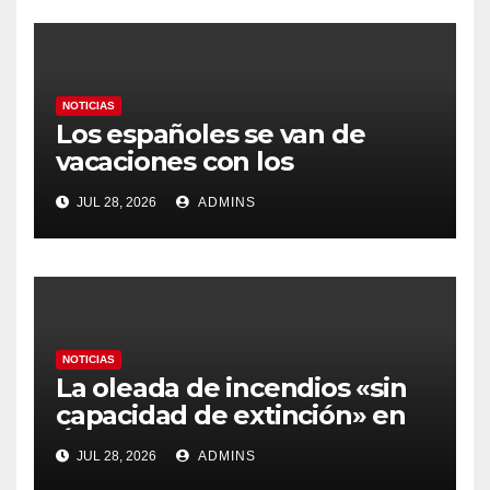
NOTICIAS
Los españoles se van de
vacaciones con los
carburantes hasta un 21%
JUL 28, 2026
ADMINS
más caros que el año pasado
y los hoteles disparados
NOTICIAS
La oleada de incendios «sin
capacidad de extinción» en
Ávila y al oeste de Madrid
JUL 28, 2026
ADMINS
obliga a declarar la