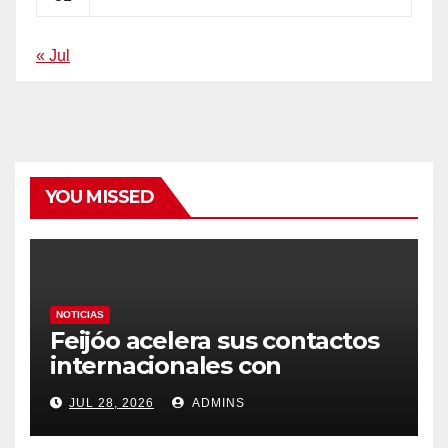
« Jul
YOU MISSED
NOTICIAS
Feijóo acelera sus contactos
internacionales con
Latinoamérica como socio
JUL 28, 2026
ADMINS
prioritario en su agenda de
gobierno