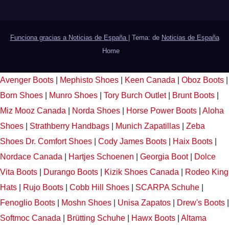
Funciona gracias a Noticias de España
|
Tema: de
Noticias de España
Home
Avenger Boots
|
Mephisto Shoes
|
Keen Canada
|
Oboz Boots
|
Born Shoes
|
Munro Shoes
|
Tory Burch Outlet
|
Brunt Boots
|
Miz Mooz Canada
|
Norda Shoes
|
Horse Power Boots
|
Aloha
Shoes
|
Strathberry Handbags
|
Munich Zapatillas
|
Zeba
Shoes
Dr. Comfort Shoes
|
Cody James Boots
|
Haix Boots
|
Nordace Canada
|
Hartjes Schoenen
|
Georgia Boot
|
Dolce
Vita Boots
|
Durango Boots
|
Kizik Shoes Canada
|
Rodeo King
Hats
|
Rujo Boots
|
Cobb Hill Shoes
|
SCARPA Schuhe
|
Fenoglio Boots
|
Moshn Shoes
|
Unisa Zapatos
|
Drew's Boots
|
Softmoc Canada
|
Brütting Schuhe
|
Hawx Boots
|
Altama