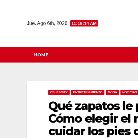
Saltar
al
contenido
Jue. Ago 6th, 2026
11:16:15 AM
HOME
CELEBRITY
ENTRETENIMIENTO
MODA
NOTICIAS
Qué zapatos le
Cómo elegir el 
cuidar los pies 