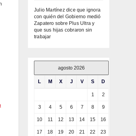
n
Julio Martínez dice que ignora
con quién del Gobierno medió
Zapatero sobre Plus Ultra y
que sus hijas cobraron sin
trabajar
agosto 2026
L
M
X
J
V
S
D
1
2
n
3
4
5
6
7
8
9
10
11
12
13
14
15
16
17
18
19
20
21
22
23