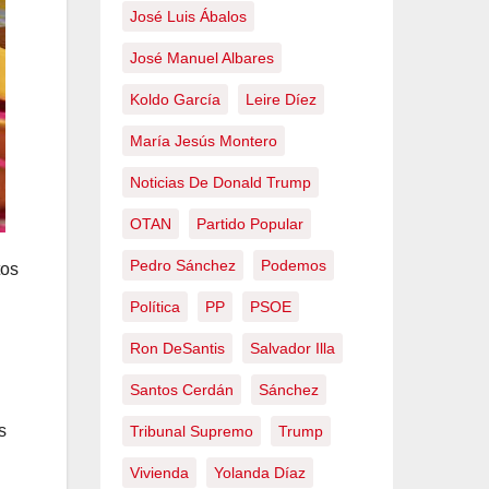
José Luis Ábalos
José Manuel Albares
Koldo García
Leire Díez
María Jesús Montero
Noticias De Donald Trump
OTAN
Partido Popular
Pedro Sánchez
Podemos
tos
Política
PP
PSOE
Ron DeSantis
Salvador Illa
Santos Cerdán
Sánchez
s
Tribunal Supremo
Trump
Vivienda
Yolanda Díaz