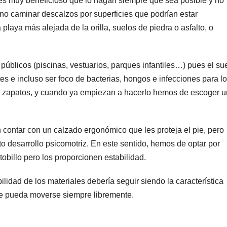
 es muy beneficioso que lo hagan siempre que sea posible y no
 no caminar descalzos por superficies que podrían estar
playa más alejada de la orilla, suelos de piedra o asfalto, o
blicos (piscinas, vestuarios, parques infantiles…) pues el su
s e incluso ser foco de bacterias, hongos e infecciones para l
 zapatos, y cuando ya empiezan a hacerlo hemos de escoger u
contar con un calzado ergonómico que les proteja el pie, pero
o desarrollo psicomotriz. En este sentido, hemos de optar por
 tobillo pero los proporcionen estabilidad.
ilidad de los materiales debería seguir siendo la característica
pie pueda moverse siempre libremente.