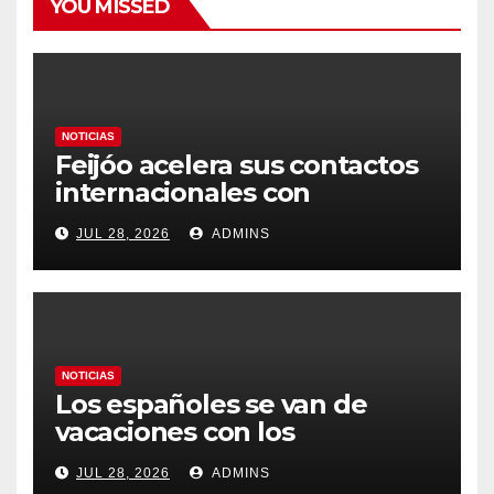
YOU MISSED
NOTICIAS
Feijóo acelera sus contactos
internacionales con
Latinoamérica como socio
JUL 28, 2026
ADMINS
prioritario en su agenda de
gobierno
NOTICIAS
Los españoles se van de
vacaciones con los
carburantes hasta un 21%
JUL 28, 2026
ADMINS
más caros que el año pasado