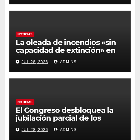
y los hoteles disparados
NOTICIAS
La oleada de incendios «sin
capacidad de extinción» en
Ávila y al oeste de Madrid
JUL 28, 2026
ADMINS
obliga a declarar la
emergencia nacional
NOTICIAS
El Congreso desbloquea la
jubilación parcial de los
trabajadores laborales del
JUL 28, 2026
ADMINS
sector público