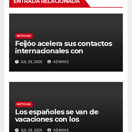
ENTRADA RELACIONADA
NOTICIAS
Feijóo acelera sus contactos
internacionales con
Latinoamérica como socio
JUL 28, 2026
ADMINS
prioritario en su agenda de
gobierno
NOTICIAS
Los españoles se van de
vacaciones con los
carburantes hasta un 21%
JUL 28, 2026
ADMINS