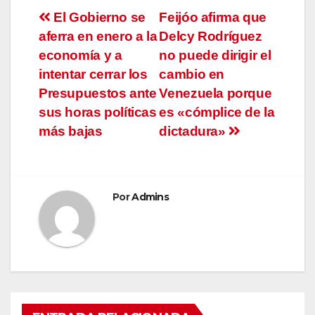
Navegación
El Gobierno se
Feijóo afirma que
aferra en enero a la
Delcy Rodríguez
de
economía y a
no puede dirigir el
entradas
intentar cerrar los
cambio en
Presupuestos ante
Venezuela porque
sus horas políticas
es «cómplice de la
más bajas
dictadura»
Por
Admins