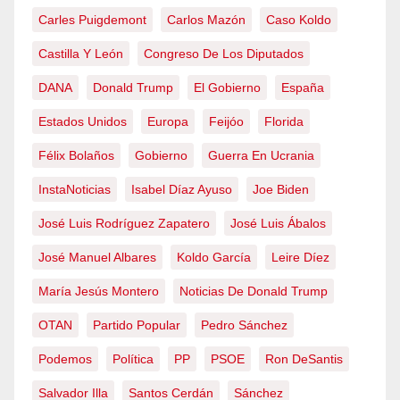
Carles Puigdemont
Carlos Mazón
Caso Koldo
Castilla Y León
Congreso De Los Diputados
DANA
Donald Trump
El Gobierno
España
Estados Unidos
Europa
Feijóo
Florida
Félix Bolaños
Gobierno
Guerra En Ucrania
InstaNoticias
Isabel Díaz Ayuso
Joe Biden
José Luis Rodríguez Zapatero
José Luis Ábalos
José Manuel Albares
Koldo García
Leire Díez
María Jesús Montero
Noticias De Donald Trump
OTAN
Partido Popular
Pedro Sánchez
Podemos
Política
PP
PSOE
Ron DeSantis
Salvador Illa
Santos Cerdán
Sánchez