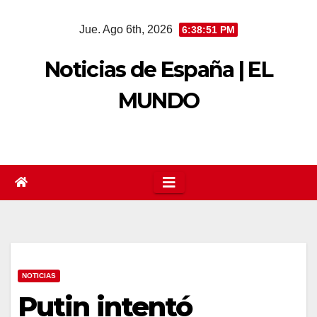
Saltar
Jue. Ago 6th, 2026
6:38:52 PM
al
contenido
Noticias de España | EL
MUNDO
NOTICIAS
Putin intentó