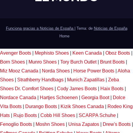
Funciona gracias a Noticias de España
|
Tema: de
Noticias de España
Home
Avenger Boots
|
Mephisto Shoes
|
Keen Canada
|
Oboz Boots
|
Born Shoes
|
Munro Shoes
|
Tory Burch Outlet
|
Brunt Boots
|
Miz Mooz Canada
|
Norda Shoes
|
Horse Power Boots
|
Aloha
Shoes
|
Strathberry Handbags
|
Munich Zapatillas
|
Zeba
Shoes
Dr. Comfort Shoes
|
Cody James Boots
|
Haix Boots
|
Nordace Canada
|
Hartjes Schoenen
|
Georgia Boot
|
Dolce
Vita Boots
|
Durango Boots
|
Kizik Shoes Canada
|
Rodeo King
Hats
|
Rujo Boots
|
Cobb Hill Shoes
|
SCARPA Schuhe
|
Fenoglio Boots
|
Moshn Shoes
|
Unisa Zapatos
|
Drew's Boots
|