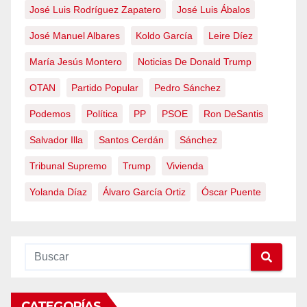
José Luis Rodríguez Zapatero
José Luis Ábalos
José Manuel Albares
Koldo García
Leire Díez
María Jesús Montero
Noticias De Donald Trump
OTAN
Partido Popular
Pedro Sánchez
Podemos
Política
PP
PSOE
Ron DeSantis
Salvador Illa
Santos Cerdán
Sánchez
Tribunal Supremo
Trump
Vivienda
Yolanda Díaz
Álvaro García Ortiz
Óscar Puente
CATEGORÍAS