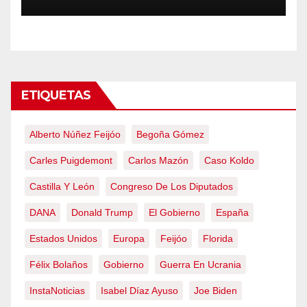
obliga a declarar la
emergencia nacional
ETIQUETAS
Alberto Núñez Feijóo
Begoña Gómez
Carles Puigdemont
Carlos Mazón
Caso Koldo
Castilla Y León
Congreso De Los Diputados
DANA
Donald Trump
El Gobierno
España
Estados Unidos
Europa
Feijóo
Florida
Félix Bolaños
Gobierno
Guerra En Ucrania
InstaNoticias
Isabel Díaz Ayuso
Joe Biden