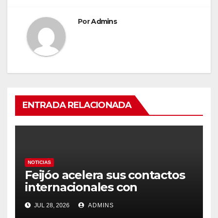
Por
Admins
ENTRADA RELACIONADA
NOTICIAS
Feijóo acelera sus contactos
internacionales con
Latinoamérica como socio
JUL 28, 2026
ADMINS
prioritario en su agenda de