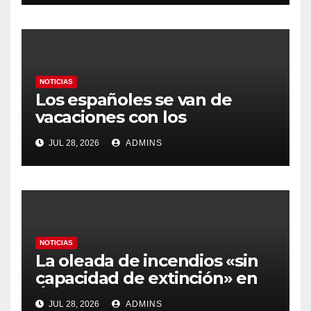
gobierno
NOTICIAS
Los españoles se van de
vacaciones con los
carburantes hasta un 21%
JUL 28, 2026
ADMINS
más caros que el año pasado
y los hoteles disparados
NOTICIAS
La oleada de incendios «sin
capacidad de extinción» en
Ávila y al oeste de Madrid
JUL 28, 2026
ADMINS