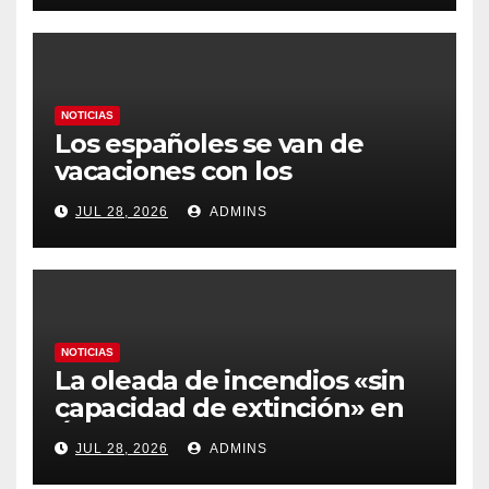
gobierno
NOTICIAS
Los españoles se van de
vacaciones con los
carburantes hasta un 21%
JUL 28, 2026
ADMINS
más caros que el año pasado
y los hoteles disparados
NOTICIAS
La oleada de incendios «sin
capacidad de extinción» en
Ávila y al oeste de Madrid
JUL 28, 2026
ADMINS
obliga a declarar la