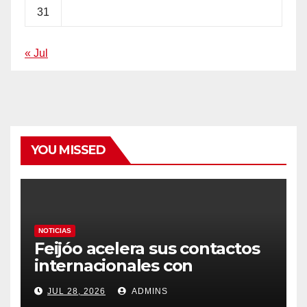
31
« Jul
YOU MISSED
NOTICIAS
Feijóo acelera sus contactos
internacionales con
Latinoamérica como socio
JUL 28, 2026
ADMINS
prioritario en su agenda de