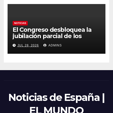
emergencia nacional
NOTICIAS
El Congreso desbloquea la
jubilación parcial de los
trabajadores laborales del
JUL 28, 2026
ADMINS
sector público
Noticias de España |
EL MUNDO