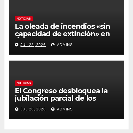
NOTICIAS
La oleada de incendios «sin
capacidad de extinción» en
Ávila y al oeste de Madrid
JUL 28, 2026
ADMINS
obliga a declarar la
emergencia nacional
NOTICIAS
El Congreso desbloquea la
jubilación parcial de los
trabajadores laborales del
JUL 28, 2026
ADMINS
sector público