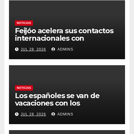
NOTICIAS
Feijóo acelera sus contactos
internacionales con
Latinoamérica como socio
JUL 28, 2026
ADMINS
prioritario en su agenda de
gobierno
NOTICIAS
Los españoles se van de
vacaciones con los
carburantes hasta un 21%
JUL 28, 2026
ADMINS
más caros que el año pasado
y los hoteles disparados