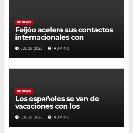
NOTICIAS
Feijóo acelera sus contactos
internacionales con
Latinoamérica como socio
JUL 28, 2026
ADMINS
prioritario en su agenda de
gobierno
NOTICIAS
Los españoles se van de
vacaciones con los
carburantes hasta un 21%
JUL 28, 2026
ADMINS
más caros que el año pasado
y los hoteles disparados