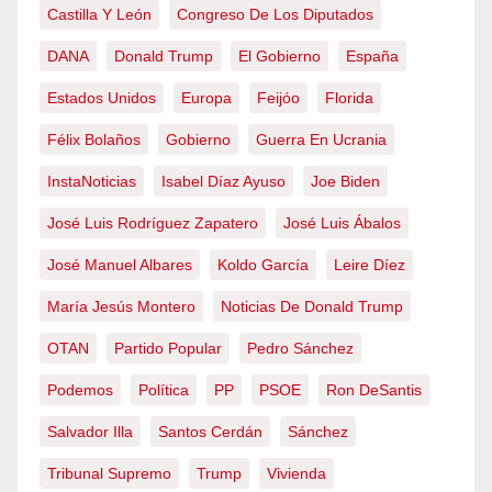
Castilla Y León
Congreso De Los Diputados
DANA
Donald Trump
El Gobierno
España
Estados Unidos
Europa
Feijóo
Florida
Félix Bolaños
Gobierno
Guerra En Ucrania
InstaNoticias
Isabel Díaz Ayuso
Joe Biden
José Luis Rodríguez Zapatero
José Luis Ábalos
José Manuel Albares
Koldo García
Leire Díez
María Jesús Montero
Noticias De Donald Trump
OTAN
Partido Popular
Pedro Sánchez
Podemos
Política
PP
PSOE
Ron DeSantis
Salvador Illa
Santos Cerdán
Sánchez
Tribunal Supremo
Trump
Vivienda