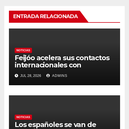
ENTRADA RELACIONADA
NOTICIAS
Feijóo acelera sus contactos
internacionales con
Latinoamérica como socio
JUL 28, 2026
ADMINS
prioritario en su agenda de
gobierno
NOTICIAS
Los españoles se van de