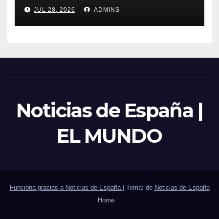
trabajadores laborales del
JUL 28, 2026
ADMINS
sector público
Noticias de España |
EL MUNDO
Funciona gracias a Noticias de España
|
Tema: de
Noticias de España
Home