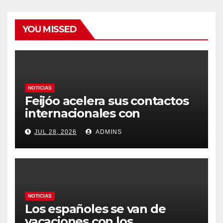
YOU MISSED
NOTICIAS
Feijóo acelera sus contactos
internacionales con
Latinoamérica como socio
JUL 28, 2026
ADMINS
prioritario en su agenda de
gobierno
NOTICIAS
Los españoles se van de
vacaciones con los