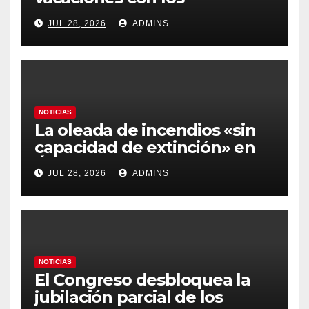
carburantes hasta un 21%
JUL 28, 2026
ADMINS
más caros que el año pasado
y los hoteles disparados
NOTICIAS
La oleada de incendios «sin
capacidad de extinción» en
Ávila y al oeste de Madrid
JUL 28, 2026
ADMINS
obliga a declarar la
emergencia nacional
NOTICIAS
El Congreso desbloquea la
jubilación parcial de los