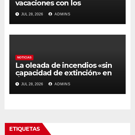
vacaciones con los
carburantes hasta un 21%
JUL 28, 2026
ADMINS
más caros que el año pasado
y los hoteles disparados
NOTICIAS
La oleada de incendios «sin
capacidad de extinción» en
Ávila y al oeste de Madrid
JUL 28, 2026
ADMINS
obliga a declarar la
emergencia nacional
ETIQUETAS