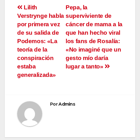
Navegación
Lilith
Pepa, la
Verstrynge habla
superviviente de
de
por primera vez
cáncer de mama a la
entradas
de su salida de
que han hecho viral
Podemos: «La
los fans de Rosalía:
teoría de la
«No imaginé que un
conspiración
gesto mío daría
estaba
lugar a tanto»
generalizada»
Por
Admins