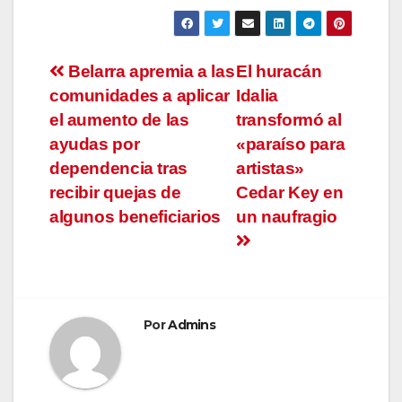
Navegación
Belarra apremia a las
El huracán
comunidades a aplicar
Idalia
de
el aumento de las
transformó al
entradas
ayudas por
«paraíso para
dependencia tras
artistas»
recibir quejas de
Cedar Key en
algunos beneficiarios
un naufragio
Por
Admins