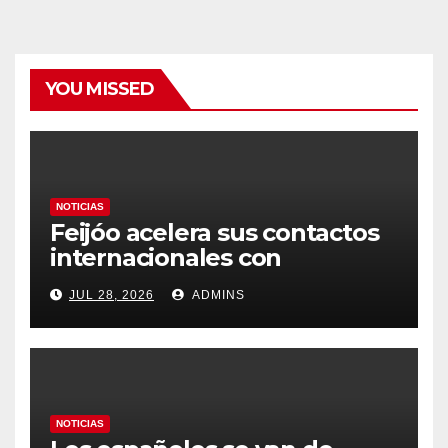
YOU MISSED
NOTICIAS
Feijóo acelera sus contactos
internacionales con
Latinoamérica como socio
JUL 28, 2026
ADMINS
prioritario en su agenda de
gobierno
NOTICIAS