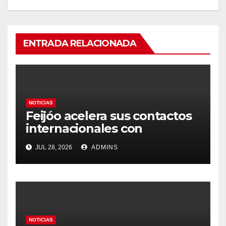
ENTRADA RELACIONADA
NOTICIAS
Feijóo acelera sus contactos
internacionales con
Latinoamérica como socio
JUL 28, 2026
ADMINS
prioritario en su agenda de
gobierno
NOTICIAS