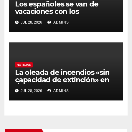
Los españoles se van de
vacaciones con los
carburantes hasta un 21%
JUL 28, 2026
ADMINS
más caros que el año pasado
y los hoteles disparados
NOTICIAS
La oleada de incendios «sin
capacidad de extinción» en
Ávila y al oeste de Madrid
JUL 28, 2026
ADMINS
obliga a declarar la
emergencia nacional