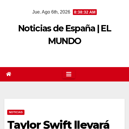
Saltar
Jue. Ago 6th, 2026
8:38:33 AM
al
contenido
Noticias de España | EL
MUNDO
NOTICIAS
Taylor Swift llevará