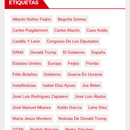
ETIQUETAS
Alberto Núñez Feijóo
Begoña Gómez
Carles Puigdemont
Carlos Mazón
Caso Koldo
Castilla Y León
Congreso De Los Diputados
DANA
Donald Trump
El Gobierno
España
Estados Unidos
Europa
Feijóo
Florida
Félix Bolaños
Gobierno
Guerra En Ucrania
InstaNoticias
Isabel Díaz Ayuso
Joe Biden
José Luis Rodríguez Zapatero
José Luis Ábalos
José Manuel Albares
Koldo García
Leire Díez
María Jesús Montero
Noticias De Donald Trump
OTAN
Partido Popular
Pedro Sánchez