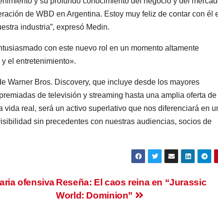
etenimiento y su profundo conocimiento del negocio y del mercad
ración de WBD en Argentina. Estoy muy feliz de contar con él 
estra industria”, expresó Medin.
entusiasmado con este nuevo rol en un momento altamente
 y el entretenimiento».
o de Warner Bros. Discovery, que incluye desde los mayores
remiadas de televisión y streaming hasta una amplia oferta de
la vida real, será un activo superlativo que nos diferenciará en u
isibilidad sin precedentes con nuestras audiencias, socios de
naria ofensiva
Reseña: El caos reina en “Jurassic
World: Dominion”