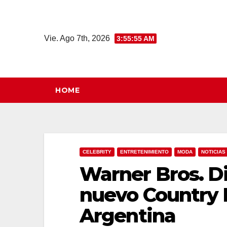
Saltar
al
contenido
Vie. Ago 7th, 2026
3:55:56 AM
HOME
CELEBRITY
ENTRETENIMIENTO
MODA
NOTICIAS
Warner Bros. D
nuevo Country
Argentina