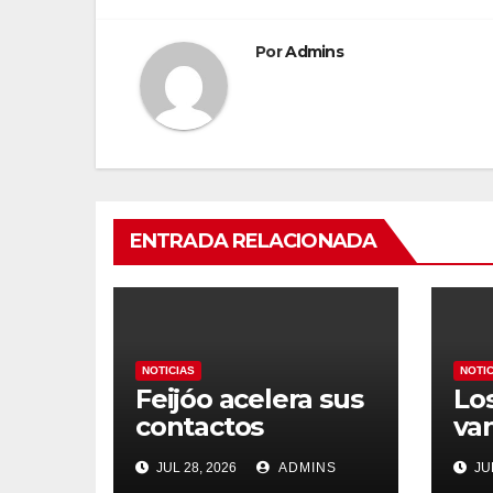
entradas
Por
Admins
ENTRADA RELACIONADA
NOTICIAS
NOTI
Feijóo acelera sus
Lo
contactos
va
internacionales
con
JUL 28, 2026
ADMINS
JUL
con Latinoamérica
ca