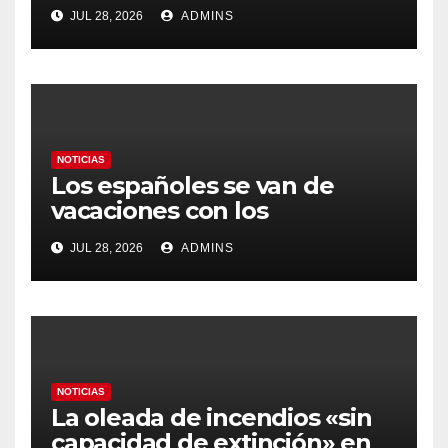
Latinoamérica como socio
JUL 28, 2026
ADMINS
prioritario en su agenda de
gobierno
NOTICIAS
Los españoles se van de
vacaciones con los
carburantes hasta un 21%
JUL 28, 2026
ADMINS
más caros que el año pasado
y los hoteles disparados
NOTICIAS
La oleada de incendios «sin
capacidad de extinción» en