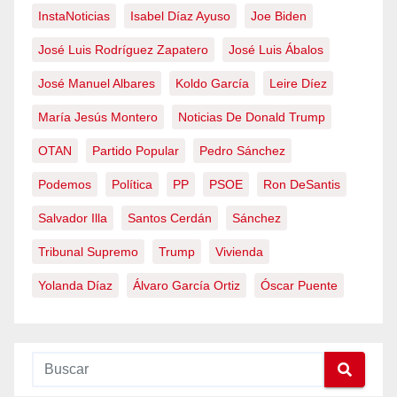
InstaNoticias
Isabel Díaz Ayuso
Joe Biden
José Luis Rodríguez Zapatero
José Luis Ábalos
José Manuel Albares
Koldo García
Leire Díez
María Jesús Montero
Noticias De Donald Trump
OTAN
Partido Popular
Pedro Sánchez
Podemos
Política
PP
PSOE
Ron DeSantis
Salvador Illa
Santos Cerdán
Sánchez
Tribunal Supremo
Trump
Vivienda
Yolanda Díaz
Álvaro García Ortiz
Óscar Puente