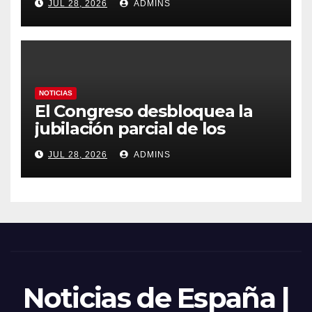
JUL 28, 2026
ADMINS
obliga a declarar la
emergencia nacional
NOTICIAS
El Congreso desbloquea la
jubilación parcial de los
trabajadores laborales del
JUL 28, 2026
ADMINS
sector público
Noticias de España |