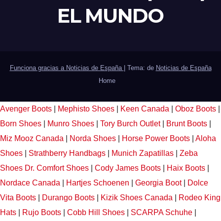
EL MUNDO
Funciona gracias a Noticias de España
|
Tema: de
Noticias de España
Home
Avenger Boots
|
Mephisto Shoes
|
Keen Canada
|
Oboz Boots
|
Born Shoes
|
Munro Shoes
|
Tory Burch Outlet
|
Brunt Boots
|
Miz Mooz Canada
|
Norda Shoes
|
Horse Power Boots
|
Aloha
Shoes
|
Strathberry Handbags
|
Munich Zapatillas
|
Zeba
Shoes
Dr. Comfort Shoes
|
Cody James Boots
|
Haix Boots
|
Nordace Canada
|
Hartjes Schoenen
|
Georgia Boot
|
Dolce
Vita Boots
|
Durango Boots
|
Kizik Shoes Canada
|
Rodeo King
Hats
|
Rujo Boots
|
Cobb Hill Shoes
|
SCARPA Schuhe
|