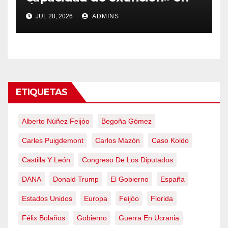
Ávila y al oeste de Madrid
JUL 28, 2026
ADMINS
obliga a declarar la
emergencia nacional
ETIQUETAS
Alberto Núñez Feijóo
Begoña Gómez
Carles Puigdemont
Carlos Mazón
Caso Koldo
Castilla Y León
Congreso De Los Diputados
DANA
Donald Trump
El Gobierno
España
Estados Unidos
Europa
Feijóo
Florida
Félix Bolaños
Gobierno
Guerra En Ucrania