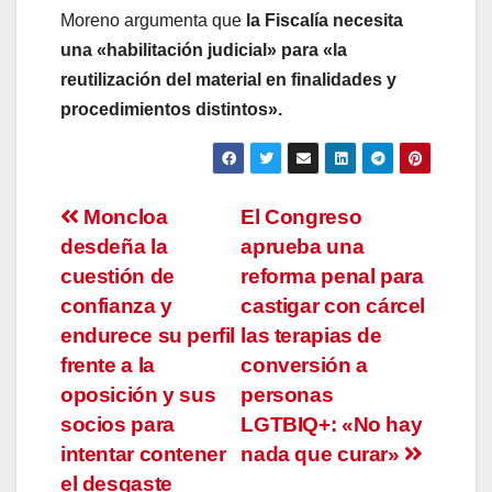
Moreno argumenta que
la Fiscalía necesita
una «habilitación judicial» para «la
reutilización del material en finalidades y
procedimientos distintos».
Navegación
Moncloa
El Congreso
desdeña la
aprueba una
de
cuestión de
reforma penal para
entradas
confianza y
castigar con cárcel
endurece su perfil
las terapias de
frente a la
conversión a
oposición y sus
personas
socios para
LGTBIQ+: «No hay
intentar contener
nada que curar»
el desgaste