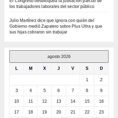
El Congreso desbloquea la jubilación parcial de
los trabajadores laborales del sector público
Julio Martínez dice que ignora con quién del
Gobierno medió Zapatero sobre Plus Ultra y que
sus hijas cobraron sin trabajar
agosto 2026
L
M
X
J
V
S
D
1
2
3
4
5
6
7
8
9
10
11
12
13
14
15
16
17
18
19
20
21
22
23