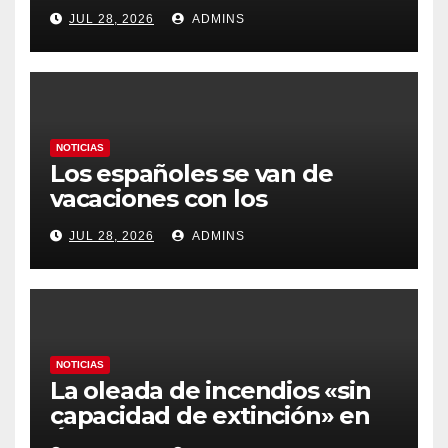
Latinoamérica como socio
JUL 28, 2026
ADMINS
prioritario en su agenda de
gobierno
NOTICIAS
Los españoles se van de
vacaciones con los
carburantes hasta un 21%
JUL 28, 2026
ADMINS
más caros que el año pasado
y los hoteles disparados
NOTICIAS
La oleada de incendios «sin
capacidad de extinción» en
Ávila y al oeste de Madrid