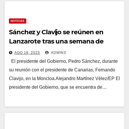
NOTICIAS
Sánchez y Clavijo se reúnen en
Lanzarote tras una semana de
tensión y dudas por el traslado de
AGO 18, 2025
ADMINS
menores migrantes a la Península
El presidente del Gobierno, Pedro Sánchez, durante
su reunión con el presidente de Canarias, Fernando
Clavijo, en la Moncloa.Alejandro Martínez Vélez/EP El
presidente del Gobierno, que se encuentra de…