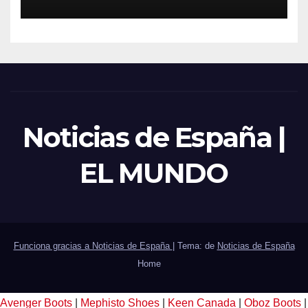
sector público
Noticias de España |
EL MUNDO
Funciona gracias a Noticias de España
|
Tema: de
Noticias de España
Home
Avenger Boots
|
Mephisto Shoes
|
Keen Canada
|
Oboz Boots
|