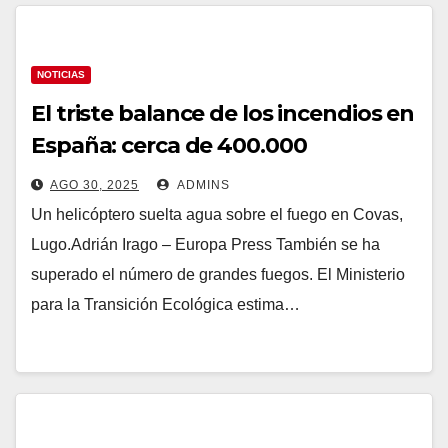
NOTICIAS
El triste balance de los incendios en
España: cerca de 400.000
hectáreas quemadas, el peor año
AGO 30, 2025
ADMINS
desde que hay registros
Un helicóptero suelta agua sobre el fuego en Covas,
Lugo.Adrián Irago – Europa Press También se ha
superado el número de grandes fuegos. El Ministerio
para la Transición Ecológica estima…