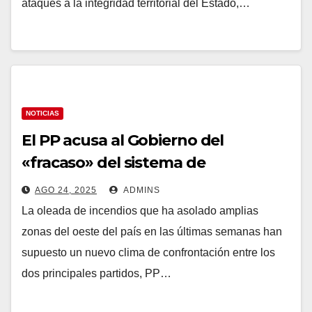
ataques a la integridad territorial del Estado,…
NOTICIAS
El PP acusa al Gobierno del
«fracaso» del sistema de
Protección Civil en los incendios y el
AGO 24, 2025
ADMINS
PSOE responde: «Su obsesión es
La oleada de incendios que ha asolado amplias
Sánchez»
zonas del oeste del país en las últimas semanas han
supuesto un nuevo clima de confrontación entre los
dos principales partidos, PP…