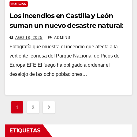
NOTICIAS
Los incendios en Castilla y León
suman un nuevo desastre natural:
Picos de Europa
AGO 18, 2025
ADMINS
Fotografía que muestra el incendio que afecta a la
vertiente leonesa del Parque Nacional de Picos de
Europa.EFE El fuego ha obligado a ordenar el
desalojo de las ocho poblaciones…
Paginación
1
2
de
entradas
ETIQUETAS