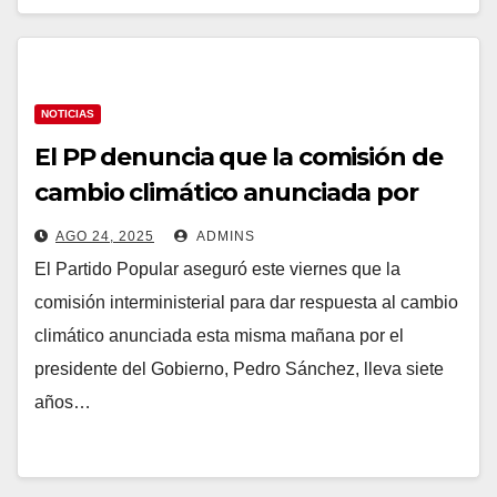
NOTICIAS
El PP denuncia que la comisión de
cambio climático anunciada por
Sánchez tiene ya 7 años: «Ineptitud
AGO 24, 2025
ADMINS
y propaganda»
El Partido Popular aseguró este viernes que la
comisión interministerial para dar respuesta al cambio
climático anunciada esta misma mañana por el
presidente del Gobierno, Pedro Sánchez, lleva siete
años…