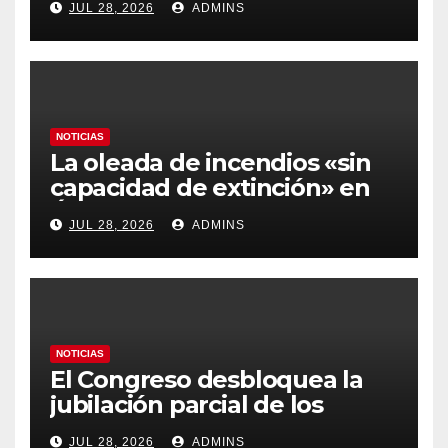
JUL 28, 2026
ADMINS
más caros que el año pasado
y los hoteles disparados
NOTICIAS
La oleada de incendios «sin
capacidad de extinción» en
Ávila y al oeste de Madrid
JUL 28, 2026
ADMINS
obliga a declarar la
emergencia nacional
NOTICIAS
El Congreso desbloquea la
jubilación parcial de los
trabajadores laborales del
JUL 28, 2026
ADMINS