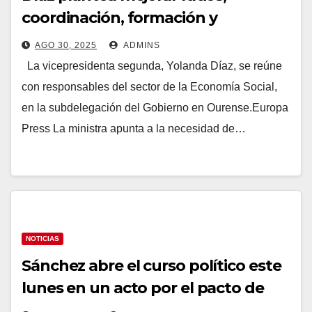
coordinación, formación y
estabilidad laboral contra incendios
AGO 30, 2025
ADMINS
e insiste en la «prevención»
La vicepresidenta segunda, Yolanda Díaz, se reúne
con responsables del sector de la Economía Social,
en la subdelegación del Gobierno en Ourense.Europa
Press La ministra apunta a la necesidad de…
NOTICIAS
Sánchez abre el curso político este
lunes en un acto por el pacto de
Estado climático