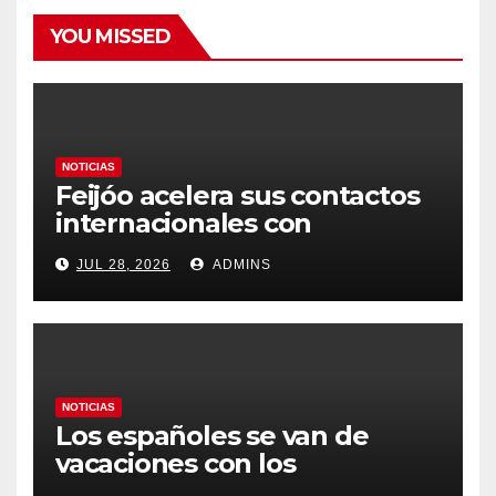
YOU MISSED
NOTICIAS
Feijóo acelera sus contactos
internacionales con
Latinoamérica como socio
JUL 28, 2026
ADMINS
prioritario en su agenda de
gobierno
NOTICIAS
Los españoles se van de
vacaciones con los
carburantes hasta un 21%