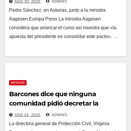
AGO 30, 2025
ADMINS
Pedro Sánchez, en Asturias, junto a la ministra
Aagesen.Europa Press La ministra Aagesen
considera que arrancar el curso así muestra que «la
apuesta del presidente es consolidar este pacto». …
NOTICIAS
Barcones dice que ninguna
comunidad pidió decretar la
emergencia nacional tras ser
AGO 24, 2025
ADMINS
llamada «pirómana» y criticada por
La directora general de Protección Civil, Virginia