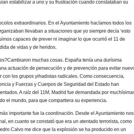
ían estabilizar a uno y su frustración cuando constataban su
ocolos extraordinarios. En el Ayuntamiento hacíamos todos los
organizaban llevaban a situaciones que yo siempre decía ‘esto
imos capaces de prever ni imaginar lo que ocurrió el 11 de
dida de vidas y de heridos.
nces?Cambiaron muchas cosas. España tenía una durísima
 una actuación de persecución y de prevención para evitar nuev
er con los grupos yihadistas radicales. Como consecuencia,
igencia y Fuerzas y Cuerpos de Seguridad del Estado han
tentados. A raíz del 11M, Madrid fue demandada por muchísima
do el mundo, para que compartiera su experiencia.
 más importante fue la coordinación. Desde el Ayuntamiento nos
al, en cuanto se constató que era un atentado terrorista, como
dro Calvo me dice que la explosión se ha producido en un