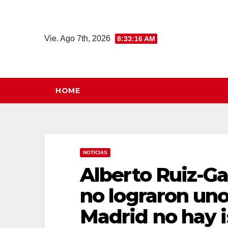
Saltar
al
contenido
Vie. Ago 7th, 2026
8:33:17 AM
HOME
NOTICIAS
Alberto Ruiz-Ga
no lograron uno
Madrid no hay i