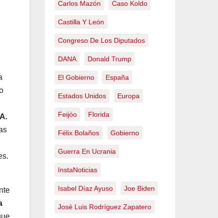
Carlos Mazón
Caso Koldo
Castilla Y León
Congreso De Los Diputados
DANA
Donald Trump
a
El Gobierno
España
o
Estados Unidos
Europa
Feijóo
Florida
A.
as
Félix Bolaños
Gobierno
,
Guerra En Ucrania
es.
InstaNoticias
Isabel Díaz Ayuso
Joe Biden
nte
a
José Luis Rodríguez Zapatero
que