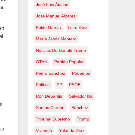
José Luis Ábalos
ia
José Manuel Albares
Koldo García
Leire Díez
en
al
María Jesús Montero
Noticias De Donald Trump
OTAN
Partido Popular
Pedro Sánchez
Podemos
Política
PP
PSOE
Ron DeSantis
Salvador Illa
e,
Santos Cerdán
Sánchez
Tribunal Supremo
Trump
do
Vivienda
Yolanda Díaz