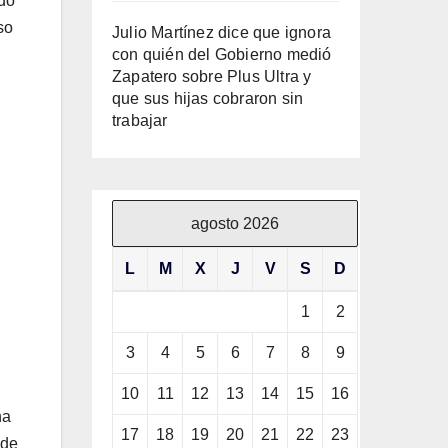
rdo
so
Julio Martínez dice que ignora
con quién del Gobierno medió
Zapatero sobre Plus Ultra y
que sus hijas cobraron sin
trabajar
agosto 2026
L
M
X
J
V
S
D
1
2
3
4
5
6
7
8
9
10
11
12
13
14
15
16
na
17
18
19
20
21
22
23
 de