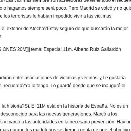
mas?Las víctimas siempre son acreedoras de tener todo el recue
o o hagamos siempre será poco. Pero Madrid se volcó y no qui
e los terroristas le habían impedido vivir a las víctimas.
el exterior de Atocha?Estoy seguro de que buscarán la mejor
e.
artirán entre asociaciones de víctimas y vecinos. ¿Le gustaría
 el recuerdo?Ya lo tengo. Lo guardé desde que se inauguró el
a historia?Sí. El 11M está en la historia de España. No es un
ni desconocido para las nuevas generaciones. Marcó a los
s y marcó a las autoridades en la necesaria prevención. Hay u
timas porque los madrileños se dieron cuenta de que el objetivo