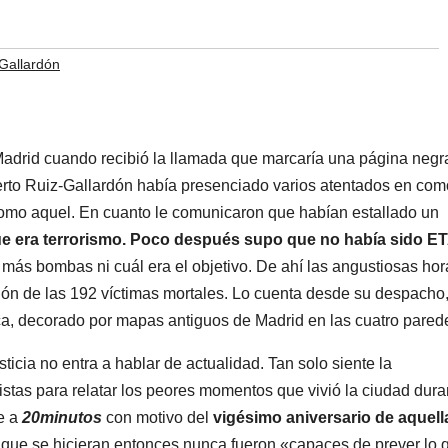
-Gallardón
adrid cuando recibió la llamada que marcaría una página negr
berto Ruiz-Gallardón había presenciado varios atentados en com
omo aquel. En cuanto le comunicaron que habían estallado un
e era terrorismo. Poco después supo que no había sido ET
 más bombas ni cuál era el objetivo. De ahí las angustiosas hor
ción de las 192 víctimas mortales. Lo cuenta desde su despacho
ica, decorado por mapas antiguos de Madrid en las cuatro pared
ticia no entra a hablar de actualidad. Tan solo siente la
stas para relatar los peores momentos que vivió la ciudad dura
be a
20minutos
con motivo del
vigésimo aniversario de aquell
que se hicieran entonces nunca fueron «capaces de prever lo 