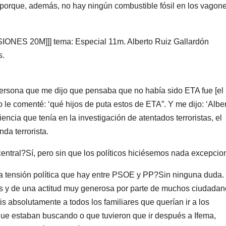
porque, además, no hay ningún combustible fósil en los vagon
s.
sona que me dijo que pensaba que no había sido ETA fue [el
 le comenté: ‘qué hijos de puta estos de ETA”. Y me dijo: ‘Alber
encia que tenía en la investigación de atentados terroristas, el
da terrorista.
ntral?Sí, pero sin que los políticos hiciésemos nada excepcion
la tensión política que hay entre PSOE y PP?Sin ninguna duda.
vos y de una actitud muy generosa por parte de muchos ciudadan
tis absolutamente a todos los familiares que querían ir a los
 que estaban buscando o que tuvieron que ir después a Ifema,