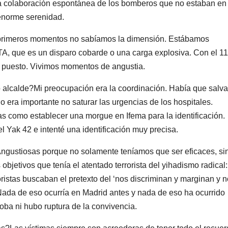
 colaboración espontánea de los bomberos que no estaban en
 enorme serenidad.
s primeros momentos no sabíamos la dimensión. Estábamos
A, que es un disparo cobarde o una carga explosiva. Con el 1
puesto. Vivimos momentos de angustia.
 alcalde?Mi preocupación era la coordinación. Había que salva
 era importante no saturar las urgencias de los hospitales.
s como establecer una morgue en Ifema para la identificación.
l Yak 42 e intenté una identificación muy precisa.
ngustiosas porque no solamente teníamos que ser eficaces, si
bjetivos que tenía el atentado terrorista del yihadismo radical:
ristas buscaban el pretexto del ‘nos discriminan y marginan y 
. Nada de eso ocurría en Madrid antes y nada de eso ha ocurrido
ba ni hubo ruptura de la convivencia.