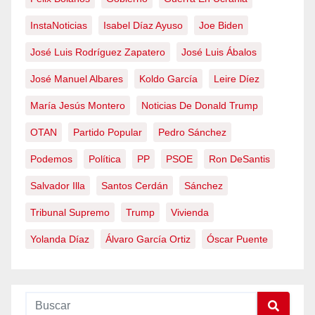
InstaNoticias
Isabel Díaz Ayuso
Joe Biden
José Luis Rodríguez Zapatero
José Luis Ábalos
José Manuel Albares
Koldo García
Leire Díez
María Jesús Montero
Noticias De Donald Trump
OTAN
Partido Popular
Pedro Sánchez
Podemos
Política
PP
PSOE
Ron DeSantis
Salvador Illa
Santos Cerdán
Sánchez
Tribunal Supremo
Trump
Vivienda
Yolanda Díaz
Álvaro García Ortiz
Óscar Puente