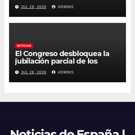
Ávila y al oeste de Madrid
JUL 28, 2026
ADMINS
obliga a declarar la
emergencia nacional
NOTICIAS
El Congreso desbloquea la
jubilación parcial de los
trabajadores laborales del
JUL 28, 2026
ADMINS
sector público
Noticias de España |