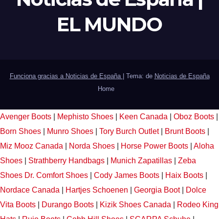
EL MUNDO
Funciona gracias a Noticias de España
|
Tema: de
Noticias de España
Home
Avenger Boots
|
Mephisto Shoes
|
Keen Canada
|
Oboz Boots
|
Born Shoes
|
Munro Shoes
|
Tory Burch Outlet
|
Brunt Boots
|
Miz Mooz Canada
|
Norda Shoes
|
Horse Power Boots
|
Aloha
Shoes
|
Strathberry Handbags
|
Munich Zapatillas
|
Zeba
Shoes
Dr. Comfort Shoes
|
Cody James Boots
|
Haix Boots
|
Nordace Canada
|
Hartjes Schoenen
|
Georgia Boot
|
Dolce
Vita Boots
|
Durango Boots
|
Kizik Shoes Canada
|
Rodeo King