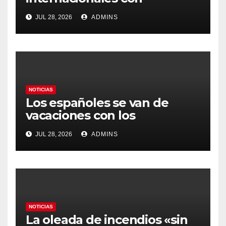
Latinoamérica como socio
JUL 28, 2026
ADMINS
prioritario en su agenda de
gobierno
NOTICIAS
Los españoles se van de
vacaciones con los
carburantes hasta un 21%
JUL 28, 2026
ADMINS
más caros que el año pasado
y los hoteles disparados
NOTICIAS
La oleada de incendios «sin