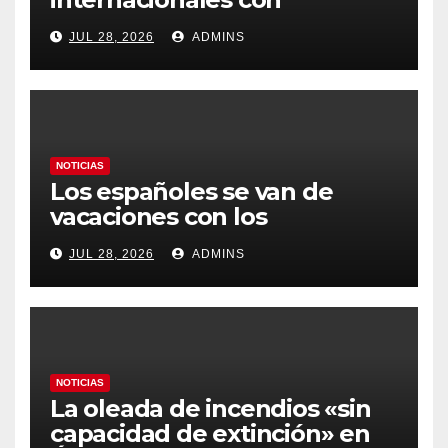
Latinoamérica como socio
JUL 28, 2026
ADMINS
prioritario en su agenda de
gobierno
NOTICIAS
Los españoles se van de
vacaciones con los
carburantes hasta un 21%
JUL 28, 2026
ADMINS
más caros que el año pasado
y los hoteles disparados
NOTICIAS
La oleada de incendios «sin
capacidad de extinción» en