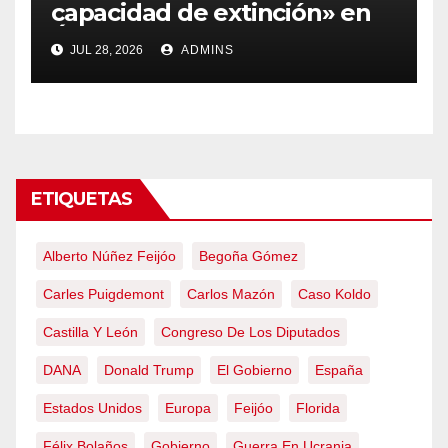
capacidad de extinción» en
Ávila y al oeste de Madrid
JUL 28, 2026
ADMINS
obliga a declarar la
emergencia nacional
ETIQUETAS
Alberto Núñez Feijóo
Begoña Gómez
Carles Puigdemont
Carlos Mazón
Caso Koldo
Castilla Y León
Congreso De Los Diputados
DANA
Donald Trump
El Gobierno
España
Estados Unidos
Europa
Feijóo
Florida
Félix Bolaños
Gobierno
Guerra En Ucrania