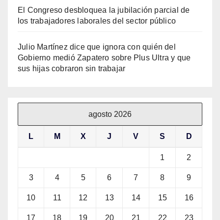
El Congreso desbloquea la jubilación parcial de
los trabajadores laborales del sector público
Julio Martínez dice que ignora con quién del
Gobierno medió Zapatero sobre Plus Ultra y que
sus hijas cobraron sin trabajar
agosto 2026
L
M
X
J
V
S
D
1
2
3
4
5
6
7
8
9
10
11
12
13
14
15
16
17
18
19
20
21
22
23