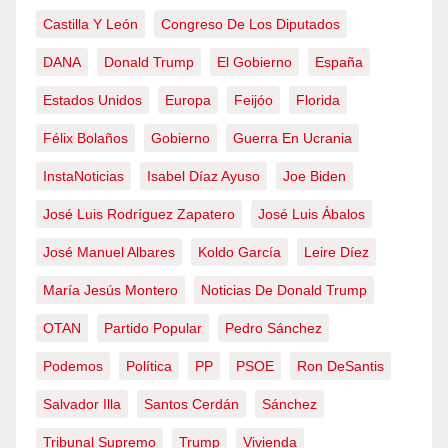
Castilla Y León
Congreso De Los Diputados
DANA
Donald Trump
El Gobierno
España
Estados Unidos
Europa
Feijóo
Florida
Félix Bolaños
Gobierno
Guerra En Ucrania
InstaNoticias
Isabel Díaz Ayuso
Joe Biden
José Luis Rodríguez Zapatero
José Luis Ábalos
José Manuel Albares
Koldo García
Leire Díez
María Jesús Montero
Noticias De Donald Trump
OTAN
Partido Popular
Pedro Sánchez
Podemos
Política
PP
PSOE
Ron DeSantis
Salvador Illa
Santos Cerdán
Sánchez
Tribunal Supremo
Trump
Vivienda