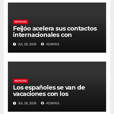
NOTICIAS
Feijóo acelera sus contactos
internacionales con
Latinoamérica como socio
JUL 28, 2026
ADMINS
prioritario en su agenda de
gobierno
NOTICIAS
Los españoles se van de
vacaciones con los
carburantes hasta un 21%
JUL 28, 2026
ADMINS
más caros que el año pasado
y los hoteles disparados