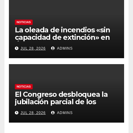
NOTICIAS
La oleada de incendios «sin
capacidad de extinción» en
Ávila y al oeste de Madrid
JUL 28, 2026
ADMINS
obliga a declarar la
emergencia nacional
NOTICIAS
El Congreso desbloquea la
jubilación parcial de los
trabajadores laborales del
JUL 28, 2026
ADMINS
sector público