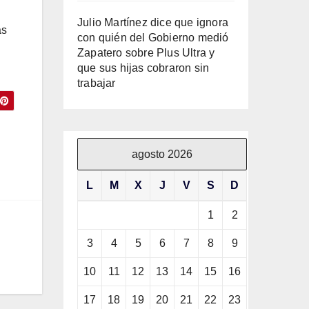
Julio Martínez dice que ignora
as
con quién del Gobierno medió
Zapatero sobre Plus Ultra y
que sus hijas cobraron sin
trabajar
agosto 2026
L
M
X
J
V
S
D
1
2
3
4
5
6
7
8
9
10
11
12
13
14
15
16
17
18
19
20
21
22
23