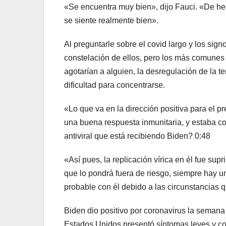
«Se encuentra muy bien», dijo Fauci. «De he
se siente realmente bien».
Al preguntarle sobre el covid largo y los sig
constelación de ellos, pero los más comune
agotarían a alguien, la desregulación de la t
dificultad para concentrarse.
«Lo que va en la dirección positiva para el p
una buena respuesta inmunitaria, y estaba c
antiviral que está recibiendo Biden?
0:48
«Así pues, la replicación vírica en él fue su
que lo pondrá fuera de riesgo, siempre hay u
probable con él debido a las circunstancias
Biden dio positivo por coronavirus la seman
Estados Unidos presentó síntomas leves y co