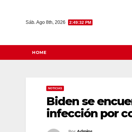
Saltar
al
contenido
Sáb. Ago 8th, 2026
2:49:33 PM
HOME
NOTICIAS
Biden se encuen
infección por c
Por
Admins