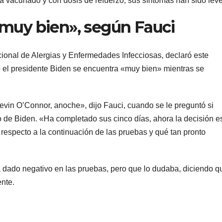
vacunado y con dosis de refuerzo, sus síntomas han sido leve
muy bien», según Fauci
Nacional de Alergias y Enfermedades Infecciosas, declaró este
l presidente Biden se encuentra «muy bien» mientras se
evin O’Connor, anoche», dijo Fauci, cuando se le preguntó si
 de Biden. «Ha completado sus cinco días, ahora la decisión e
 respecto a la continuación de las pruebas y qué tan pronto
ía dado negativo en las pruebas, pero que lo dudaba, diciendo q
ente.