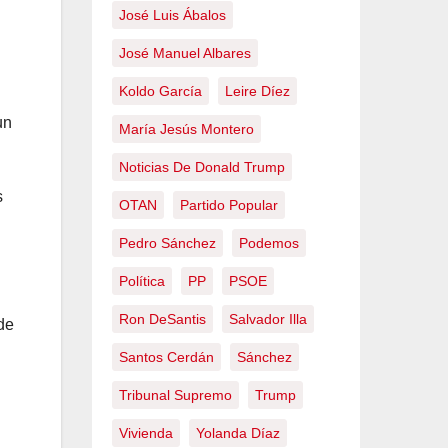
José Luis Ábalos
José Manuel Albares
Koldo García
Leire Díez
un
María Jesús Montero
Noticias De Donald Trump
s
OTAN
Partido Popular
Pedro Sánchez
Podemos
Política
PP
PSOE
Ron DeSantis
Salvador Illa
de
Santos Cerdán
Sánchez
Tribunal Supremo
Trump
Vivienda
Yolanda Díaz