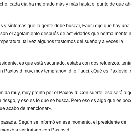
cho, cada día ha mejorado más y más hasta el punto de que ah
nos y síntomas que la gente debe buscar, Fauci dijo que hay una
s son el agotamiento después de actividades que normalmente 
emperatura, tal vez algunos trastornos del sueño y a veces la
residente, es que está vacunado, estaba con dos refuerzos, tení
on Paxlovid muy, muy temprano», dijo Fauci.¿Qué es Paxlovid, 
primida muy, muy pronto por el Paxlovid. Con suerte, eso será alg
n riesgo, y eso es lo que se busca. Pero eso es algo que es poc
 que acabo de mencionar».
a pasada. Según se informó en ese momento, el presidente de
menzó a ser tratado con Paxlovid.