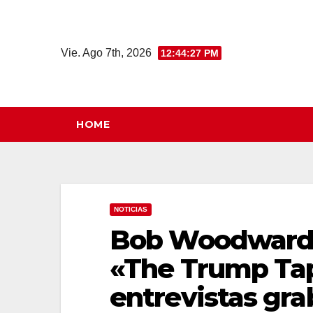
Saltar
al
contenido
Vie. Ago 7th, 2026
12:44:28 PM
HOME
NOTICIAS
Bob Woodward l
«The Trump Tap
entrevistas gr