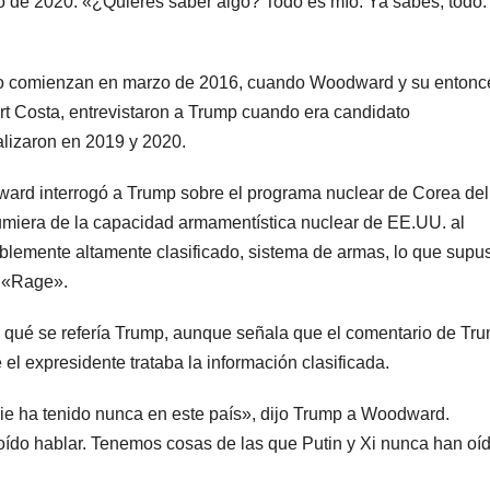
 de 2020. «¿Quieres saber algo? Todo es mío. Ya sabes, todo.
ibro comienzan en marzo de 2016, cuando Woodward y su entonc
rt Costa, entrevistaron a Trump cuando era candidato
ealizaron en 2019 y 2020.
ward interrogó a Trump sobre el programa nuclear de Corea del
sumiera de la capacidad armamentística nuclear de EE.UU. al
ablemente altamente clasificado, sistema de armas, lo que supu
o «Rage».
qué se refería Trump, aunque señala que el comentario de Tr
 el expresidente trataba la información clasificada.
ie ha tenido nunca en este país», dijo Trump a Woodward.
oído hablar. Tenemos cosas de las que Putin y Xi nunca han oí