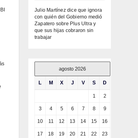
FBI
Julio Martínez dice que ignora
con quién del Gobierno medió
Zapatero sobre Plus Ultra y
que sus hijas cobraron sin
trabajar
ás
agosto 2026
L
M
X
J
V
S
D
e
1
2
3
4
5
6
7
8
9
10
11
12
13
14
15
16
17
18
19
20
21
22
23