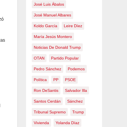
José Luis Ábalos
José Manuel Albares
zó
Koldo García
Leire Díez
María Jesús Montero
ras
Noticias De Donald Trump
OTAN
Partido Popular
Pedro Sánchez
Podemos
Política
PP
PSOE
Ron DeSantis
Salvador Illa
Santos Cerdán
Sánchez
l
Tribunal Supremo
Trump
Vivienda
Yolanda Díaz