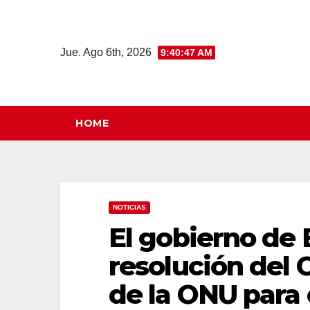
Saltar
al
contenido
Jue. Ago 6th, 2026
9:40:48 AM
HOME
NOTICIAS
El gobierno de
resolución del 
de la ONU para 