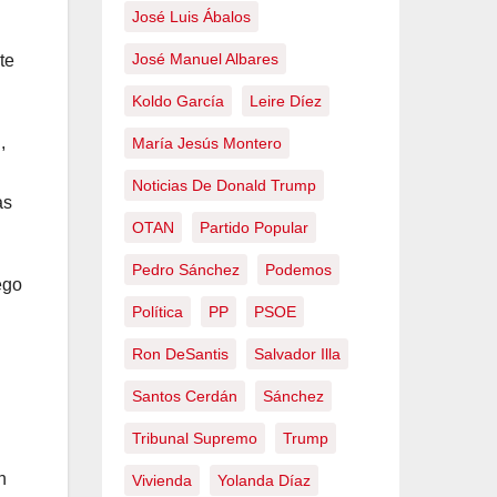
José Luis Ábalos
José Manuel Albares
te
Koldo García
Leire Díez
,
María Jesús Montero
Noticias De Donald Trump
as
OTAN
Partido Popular
Pedro Sánchez
Podemos
ego
Política
PP
PSOE
Ron DeSantis
Salvador Illa
Santos Cerdán
Sánchez
Tribunal Supremo
Trump
n
Vivienda
Yolanda Díaz