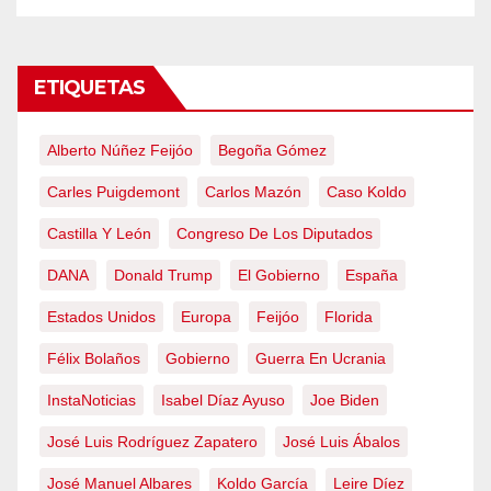
ETIQUETAS
Alberto Núñez Feijóo
Begoña Gómez
Carles Puigdemont
Carlos Mazón
Caso Koldo
Castilla Y León
Congreso De Los Diputados
DANA
Donald Trump
El Gobierno
España
Estados Unidos
Europa
Feijóo
Florida
Félix Bolaños
Gobierno
Guerra En Ucrania
InstaNoticias
Isabel Díaz Ayuso
Joe Biden
José Luis Rodríguez Zapatero
José Luis Ábalos
José Manuel Albares
Koldo García
Leire Díez