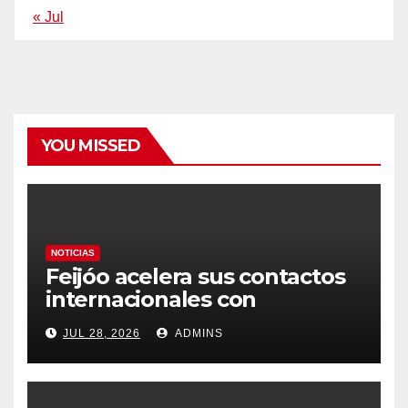
« Jul
YOU MISSED
NOTICIAS
Feijóo acelera sus contactos
internacionales con
Latinoamérica como socio
JUL 28, 2026
ADMINS
prioritario en su agenda de
gobierno