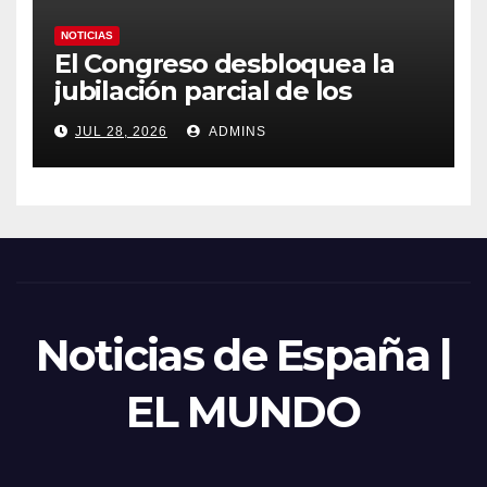
NOTICIAS
El Congreso desbloquea la
jubilación parcial de los
trabajadores laborales del
JUL 28, 2026
ADMINS
sector público
Noticias de España |
EL MUNDO