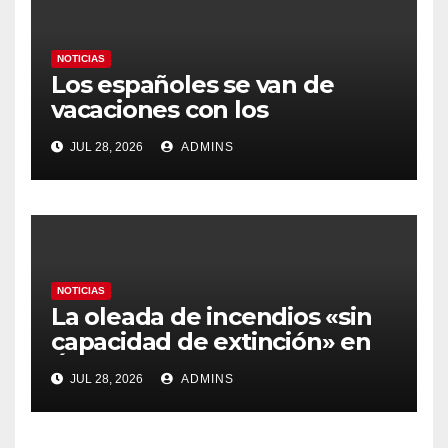
NOTICIAS
Los españoles se van de
vacaciones con los
carburantes hasta un 21%
JUL 28, 2026
ADMINS
más caros que el año pasado
y los hoteles disparados
NOTICIAS
La oleada de incendios «sin
capacidad de extinción» en
Ávila y al oeste de Madrid
JUL 28, 2026
ADMINS
obliga a declarar la
emergencia nacional