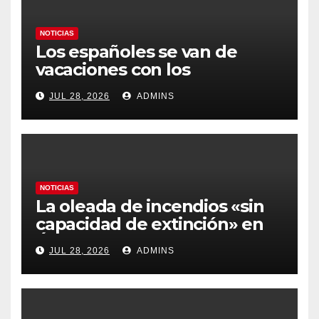
NOTICIAS
Los españoles se van de
vacaciones con los
carburantes hasta un 21%
JUL 28, 2026
ADMINS
más caros que el año pasado
y los hoteles disparados
NOTICIAS
La oleada de incendios «sin
capacidad de extinción» en
Ávila y al oeste de Madrid
JUL 28, 2026
ADMINS
obliga a declarar la
emergencia nacional