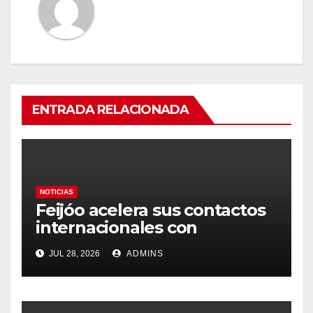
ENTRADA RELACIONADA
NOTICIAS
Feijóo acelera sus contactos
internacionales con
Latinoamérica como socio
JUL 28, 2026
ADMINS
prioritario en su agenda de
gobierno