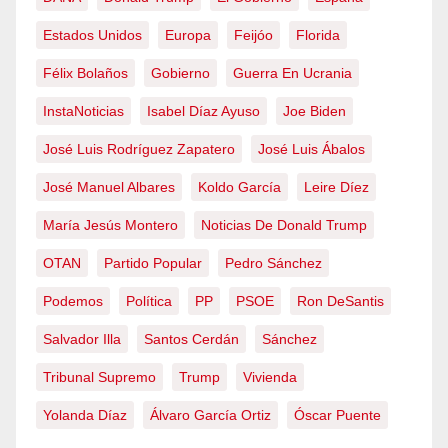
Estados Unidos
Europa
Feijóo
Florida
Félix Bolaños
Gobierno
Guerra En Ucrania
InstaNoticias
Isabel Díaz Ayuso
Joe Biden
José Luis Rodríguez Zapatero
José Luis Ábalos
José Manuel Albares
Koldo García
Leire Díez
María Jesús Montero
Noticias De Donald Trump
OTAN
Partido Popular
Pedro Sánchez
Podemos
Política
PP
PSOE
Ron DeSantis
Salvador Illa
Santos Cerdán
Sánchez
Tribunal Supremo
Trump
Vivienda
Yolanda Díaz
Álvaro García Ortiz
Óscar Puente