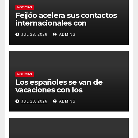
NOTICIAS
Feijóo acelera sus contactos
internacionales con
Latinoamérica como socio
JUL 28, 2026
ADMINS
prioritario en su agenda de
gobierno
NOTICIAS
Los españoles se van de
vacaciones con los
carburantes hasta un 21%
JUL 28, 2026
ADMINS
más caros que el año pasado
y los hoteles disparados