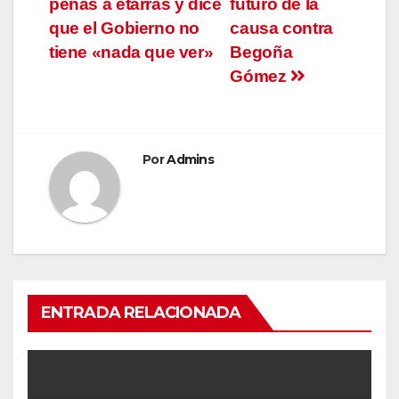
entradas
penas a etarras y dice
futuro de la
que el Gobierno no
causa contra
tiene «nada que ver»
Begoña
Gómez
Por
Admins
ENTRADA RELACIONADA