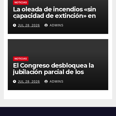
NOTICIAS
La oleada de incendios «sin
capacidad de extinción» en
Ávila y al oeste de Madrid
JUL 28, 2026
ADMINS
obliga a declarar la
emergencia nacional
NOTICIAS
El Congreso desbloquea la
jubilación parcial de los
trabajadores laborales del
JUL 28, 2026
ADMINS
sector público