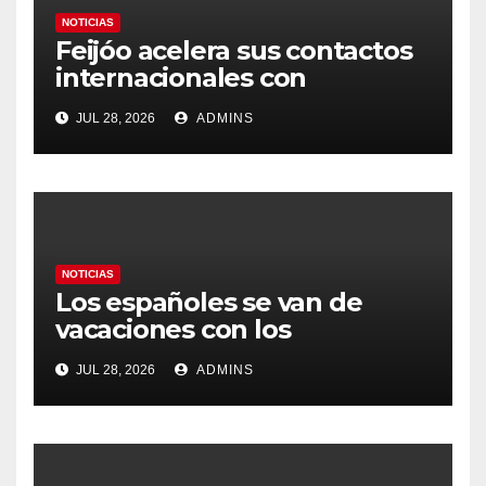
NOTICIAS
Feijóo acelera sus contactos
internacionales con
Latinoamérica como socio
JUL 28, 2026
ADMINS
prioritario en su agenda de
gobierno
NOTICIAS
Los españoles se van de
vacaciones con los
carburantes hasta un 21%
JUL 28, 2026
ADMINS
más caros que el año pasado
y los hoteles disparados