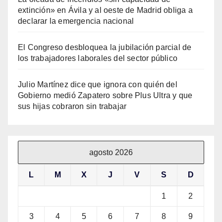
extinción» en Ávila y al oeste de Madrid obliga a
declarar la emergencia nacional
El Congreso desbloquea la jubilación parcial de
los trabajadores laborales del sector público
Julio Martínez dice que ignora con quién del
Gobierno medió Zapatero sobre Plus Ultra y que
sus hijas cobraron sin trabajar
agosto 2026
L
M
X
J
V
S
D
1
2
3
4
5
6
7
8
9