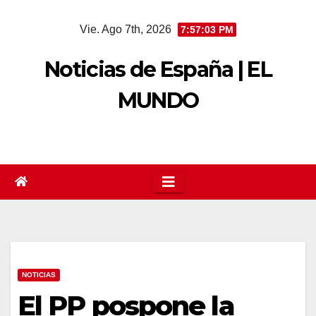
Saltar
Vie. Ago 7th, 2026
7:57:03 PM
al
contenido
Noticias de España | EL
MUNDO
NOTICIAS
El PP pospone la