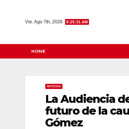
Saltar
al
contenido
Vie. Ago 7th, 2026
8:25:32 AM
HOME
NOTICIAS
La Audiencia d
futuro de la ca
Gómez