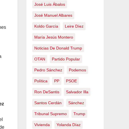
José Luis Ábalos
José Manuel Albares
Koldo García
Leire Díez
nes
María Jesús Montero
Noticias De Donald Trump
a
OTAN
Partido Popular
Pedro Sánchez
Podemos
Política
PP
PSOE
Ron DeSantis
Salvador Illa
Santos Cerdán
Sánchez
ez
Tribunal Supremo
Trump
el
Vivienda
Yolanda Díaz
 de