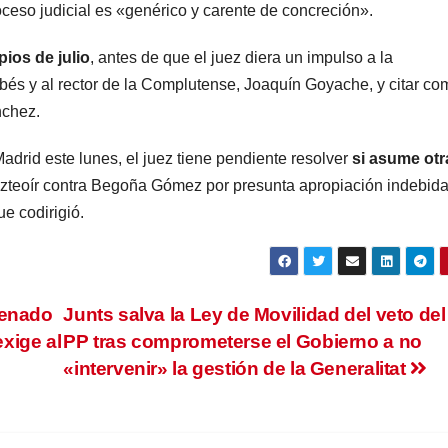
roceso judicial es «genérico y carente de concreción».
ios de julio
, antes de que el juez diera un impulso a la
bés y al rector de la Complutense, Joaquín Goyache, y citar co
nchez.
adrid este lunes, el juez tiene pendiente resolver
si asume otr
Hazteoír contra Begoña Gómez por presunta apropiación indebid
ue codirigió.
Senado
Junts salva la Ley de Movilidad del veto del
exige al
PP tras comprometerse el Gobierno a no
«intervenir» la gestión de la Generalitat