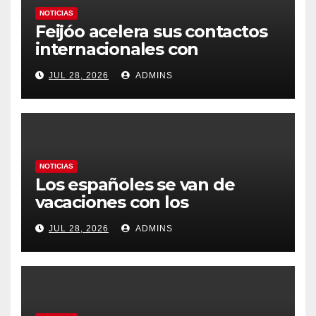
NOTICIAS
Feijóo acelera sus contactos
internacionales con
Latinoamérica como socio
JUL 28, 2026
ADMINS
prioritario en su agenda de
gobierno
NOTICIAS
Los españoles se van de
vacaciones con los
carburantes hasta un 21%
JUL 28, 2026
ADMINS
más caros que el año pasado
y los hoteles disparados