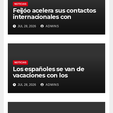
NOTICIAS
Feijóo acelera sus contactos
internacionales con
Latinoamérica como socio
JUL 28, 2026
ADMINS
prioritario en su agenda de
gobierno
NOTICIAS
Los españoles se van de
vacaciones con los
carburantes hasta un 21%
JUL 28, 2026
ADMINS
más caros que el año pasado
y los hoteles disparados