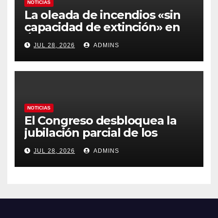
NOTICIAS
La oleada de incendios «sin
capacidad de extinción» en
Ávila y al oeste de Madrid
JUL 28, 2026
ADMINS
obliga a declarar la
emergencia nacional
NOTICIAS
El Congreso desbloquea la
jubilación parcial de los
trabajadores laborales del
JUL 28, 2026
ADMINS
sector público