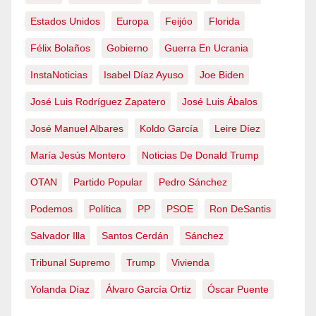
Estados Unidos
Europa
Feijóo
Florida
Félix Bolaños
Gobierno
Guerra En Ucrania
InstaNoticias
Isabel Díaz Ayuso
Joe Biden
José Luis Rodríguez Zapatero
José Luis Ábalos
José Manuel Albares
Koldo García
Leire Díez
María Jesús Montero
Noticias De Donald Trump
OTAN
Partido Popular
Pedro Sánchez
Podemos
Política
PP
PSOE
Ron DeSantis
Salvador Illa
Santos Cerdán
Sánchez
Tribunal Supremo
Trump
Vivienda
Yolanda Díaz
Álvaro García Ortiz
Óscar Puente