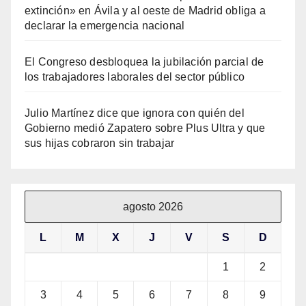
extinción» en Ávila y al oeste de Madrid obliga a
declarar la emergencia nacional
El Congreso desbloquea la jubilación parcial de
los trabajadores laborales del sector público
Julio Martínez dice que ignora con quién del
Gobierno medió Zapatero sobre Plus Ultra y que
sus hijas cobraron sin trabajar
agosto 2026
L
M
X
J
V
S
D
1
2
3
4
5
6
7
8
9