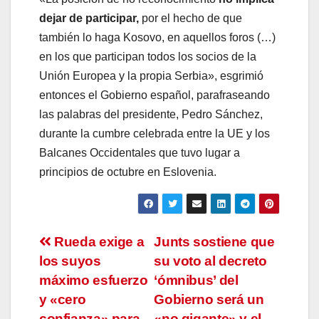
dejar de participar,
por el hecho de que
también lo haga Kosovo, en aquellos foros (…)
en los que participan todos los socios de la
Unión Europea y la propia Serbia», esgrimió
entonces el Gobierno español, parafraseando
las palabras del presidente, Pedro Sánchez,
durante la cumbre celebrada entre la UE y los
Balcanes Occidentales que tuvo lugar a
principios de octubre en Eslovenia.
Navegación
Rueda exige a
Junts sostiene que
los suyos
su voto al decreto
de
máximo esfuerzo
‘ómnibus’ del
entradas
y «cero
Gobierno será un
confianza» para
«no gigante» y el