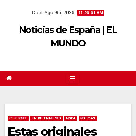
Saltar
Dom. Ago 9th, 2026
11:20:02 AM
al
contenido
Noticias de España | EL
MUNDO
CELEBRITY
ENTRETENIMIENTO
MODA
NOTICIAS
Estas originales