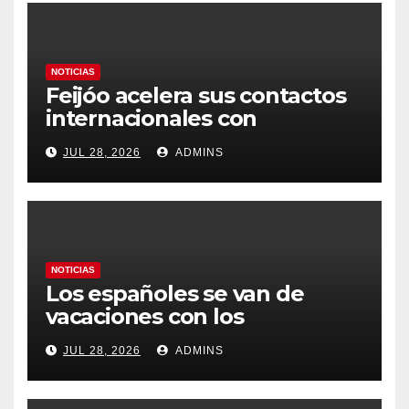
NOTICIAS
Feijóo acelera sus contactos
internacionales con
Latinoamérica como socio
JUL 28, 2026
ADMINS
prioritario en su agenda de
gobierno
NOTICIAS
Los españoles se van de
vacaciones con los
carburantes hasta un 21%
JUL 28, 2026
ADMINS
más caros que el año pasado
y los hoteles disparados