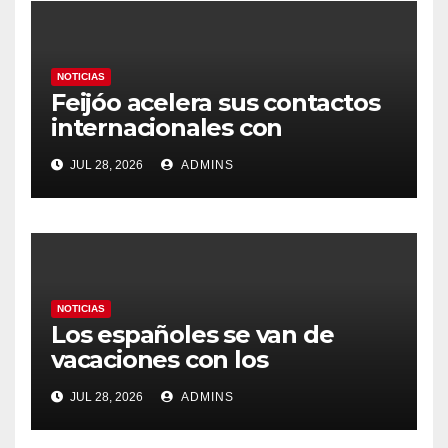
NOTICIAS
Feijóo acelera sus contactos
internacionales con
Latinoamérica como socio
JUL 28, 2026
ADMINS
prioritario en su agenda de
gobierno
NOTICIAS
Los españoles se van de
vacaciones con los
carburantes hasta un 21%
JUL 28, 2026
ADMINS
más caros que el año pasado
y los hoteles disparados