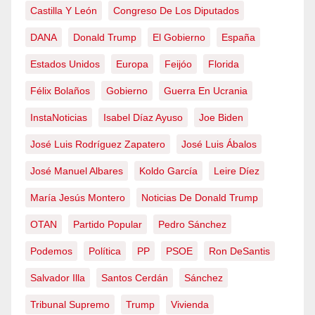
Castilla Y León
Congreso De Los Diputados
DANA
Donald Trump
El Gobierno
España
Estados Unidos
Europa
Feijóo
Florida
Félix Bolaños
Gobierno
Guerra En Ucrania
InstaNoticias
Isabel Díaz Ayuso
Joe Biden
José Luis Rodríguez Zapatero
José Luis Ábalos
José Manuel Albares
Koldo García
Leire Díez
María Jesús Montero
Noticias De Donald Trump
OTAN
Partido Popular
Pedro Sánchez
Podemos
Política
PP
PSOE
Ron DeSantis
Salvador Illa
Santos Cerdán
Sánchez
Tribunal Supremo
Trump
Vivienda