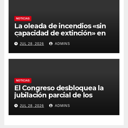
NOTICIAS
La oleada de incendios «sin
capacidad de extinción» en
Ávila y al oeste de Madrid
JUL 28, 2026
ADMINS
obliga a declarar la
emergencia nacional
NOTICIAS
El Congreso desbloquea la
jubilación parcial de los
trabajadores laborales del
JUL 28, 2026
ADMINS
sector público