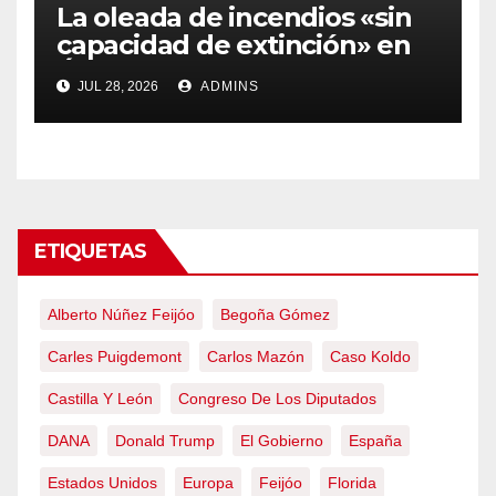
La oleada de incendios «sin
capacidad de extinción» en
Ávila y al oeste de Madrid
JUL 28, 2026
ADMINS
obliga a declarar la
emergencia nacional
ETIQUETAS
Alberto Núñez Feijóo
Begoña Gómez
Carles Puigdemont
Carlos Mazón
Caso Koldo
Castilla Y León
Congreso De Los Diputados
DANA
Donald Trump
El Gobierno
España
Estados Unidos
Europa
Feijóo
Florida