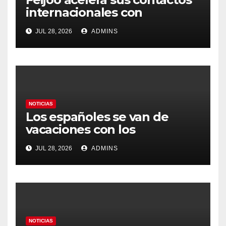
internacionales con
Latinoamérica como socio
JUL 28, 2026
ADMINS
prioritario en su agenda de
gobierno
NOTICIAS
Los españoles se van de
vacaciones con los
carburantes hasta un 21%
JUL 28, 2026
ADMINS
más caros que el año pasado
y los hoteles disparados
NOTICIAS