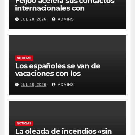
Feijóo acelera sus contactos
internacionales con
Latinoamérica como socio
JUL 28, 2026
ADMINS
prioritario en su agenda de
gobierno
NOTICIAS
Los españoles se van de
vacaciones con los
carburantes hasta un 21%
JUL 28, 2026
ADMINS
más caros que el año pasado
y los hoteles disparados
NOTICIAS
La oleada de incendios «sin