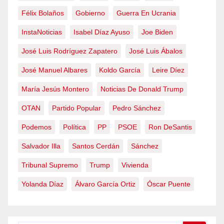
Félix Bolaños
Gobierno
Guerra En Ucrania
InstaNoticias
Isabel Díaz Ayuso
Joe Biden
José Luis Rodríguez Zapatero
José Luis Ábalos
José Manuel Albares
Koldo García
Leire Díez
María Jesús Montero
Noticias De Donald Trump
OTAN
Partido Popular
Pedro Sánchez
Podemos
Política
PP
PSOE
Ron DeSantis
Salvador Illa
Santos Cerdán
Sánchez
Tribunal Supremo
Trump
Vivienda
Yolanda Díaz
Álvaro García Ortiz
Óscar Puente