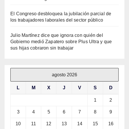
El Congreso desbloquea la jubilación parcial de
los trabajadores laborales del sector público
Julio Martínez dice que ignora con quién del
Gobierno medió Zapatero sobre Plus Ultra y que
sus hijas cobraron sin trabajar
agosto 2026
L
M
X
J
V
S
D
1
2
3
4
5
6
7
8
9
10
11
12
13
14
15
16