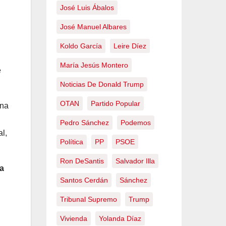
José Luis Ábalos
José Manuel Albares
Koldo García
Leire Díez
María Jesús Montero
e
Noticias De Donald Trump
OTAN
Partido Popular
una
Pedro Sánchez
Podemos
l,
Política
PP
PSOE
Ron DeSantis
Salvador Illa
ta
Santos Cerdán
Sánchez
Tribunal Supremo
Trump
Vivienda
Yolanda Díaz