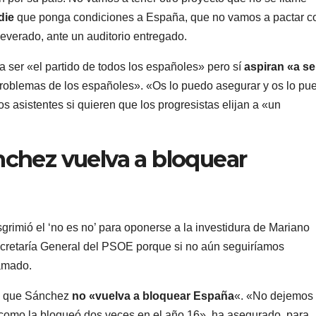
die
que ponga condiciones a España, que no vamos a pactar c
everado, ante un auditorio entregado.
a ser «el partido de todos los españoles» pero sí
aspiran «a se
problemas de los españoles». «Os lo puedo asegurar y os lo pu
os asistentes si quieren que los progresistas elijan a «un
chez vuelva a bloquear
rimió el ‘no es no’ para oponerse a la investidura de Mariano
cretaría General del PSOE porque si no aún seguiríamos
lamado.
ra que Sánchez
no «vuelva a bloquear España
«. «No dejemos
omo la bloqueó dos veces en el año 16», ha asegurado, para