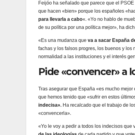
Feijóo ha señalado que parece que el PSOE
que hacen «bien» porque los españoles «ha
para llevarla a cabo
«. «Yo no hablo de mue
de su política por una política mejor», ha dich
«Es una mudanza que
va a sacar España d
fachas y los falsos progres, los buenos y los
normalidad a las instituciones y el interés gen
Pide «convencer» a l
Tras asegurar que España «es mucho mejor q
que hemos tenido que «sufrir en estos último
indecisa».
Ha recalcado que el trabajo de los
«convencerla».
«Yo le voy a pedir a todos los indecisos que 
de las ideologías
de cada partido y que vote