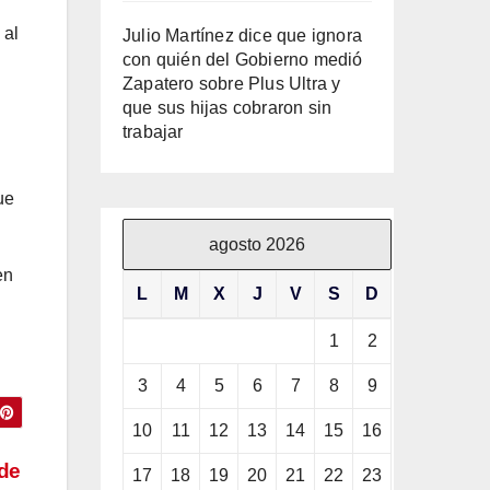
 al
Julio Martínez dice que ignora
con quién del Gobierno medió
Zapatero sobre Plus Ultra y
que sus hijas cobraron sin
trabajar
ue
agosto 2026
en
L
M
X
J
V
S
D
1
2
3
4
5
6
7
8
9
10
11
12
13
14
15
16
 de
17
18
19
20
21
22
23