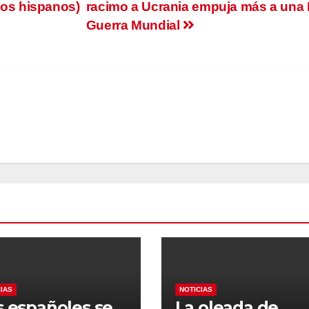
los hispanos)
racimo a Ucrania empuja más a una I
Guerra Mundial
CIAS
NOTICIAS
s españoles se
La oleada de