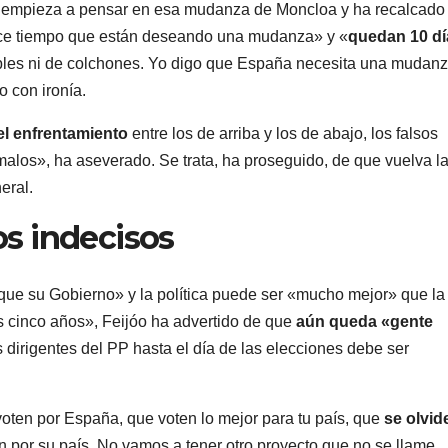
 empieza a pensar en esa mudanza de Moncloa y ha recalcado
ce tiempo que están deseando una mudanza» y «
quedan 10 dí
bles ni de colchones. Yo digo que España necesita una mudan
o con ironía.
el enfrentamiento
entre los de arriba y los de abajo, los falsos
 malos», ha aseverado. Se trata, ha proseguido, de que vuelva l
eral.
os indecisos
ue su Gobierno» y la política puede ser «mucho mejor» que la
s cinco años», Feijóo ha advertido de que
aún queda «gente
 dirigentes del PP hasta el día de las elecciones debe ser
voten por España, que voten lo mejor para tu país, que
se olvid
n por su país. No vamos a tener otro proyecto que no se llame