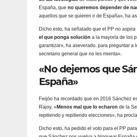
España, que
no queremos depender de na
aquellos que se quieren ir de España», ha as
Dicho esto, ha señalado que el PP no aspira 
el que ponga solución
a la mayoría de los 
garantizar», ha aseverado, para preguntar a l
secretario general que no les mienta».
«No dejemos que Sán
España»
Feijóo ha recordado que en 2016 Sánchez esg
Rajoy. «
Menos mal que lo echaron
de la Se
repitiendo y repitiendo elecciones», ha proc
Dicho esto, ha pedido el voto para el PP pa
que Sánchez nos vuelva a bloquear España c