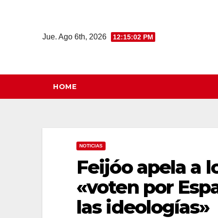
Saltar
al
contenido
Jue. Ago 6th, 2026
12:15:03 PM
HOME
NOTICIAS
Feijóo apela a 
«voten por Espa
las ideologías»