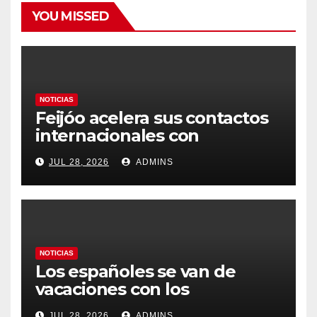
YOU MISSED
NOTICIAS
Feijóo acelera sus contactos
internacionales con
Latinoamérica como socio
JUL 28, 2026
ADMINS
prioritario en su agenda de
gobierno
NOTICIAS
Los españoles se van de
vacaciones con los
carburantes hasta un 21%
JUL 28, 2026
ADMINS