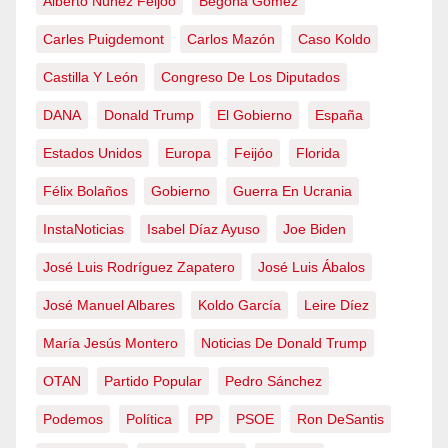
Alberto Núñez Feijóo
Begoña Gómez
Carles Puigdemont
Carlos Mazón
Caso Koldo
Castilla Y León
Congreso De Los Diputados
DANA
Donald Trump
El Gobierno
España
Estados Unidos
Europa
Feijóo
Florida
Félix Bolaños
Gobierno
Guerra En Ucrania
InstaNoticias
Isabel Díaz Ayuso
Joe Biden
José Luis Rodríguez Zapatero
José Luis Ábalos
José Manuel Albares
Koldo García
Leire Díez
María Jesús Montero
Noticias De Donald Trump
OTAN
Partido Popular
Pedro Sánchez
Podemos
Política
PP
PSOE
Ron DeSantis