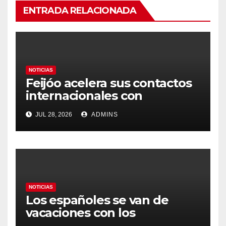
ENTRADA RELACIONADA
NOTICIAS
Feijóo acelera sus contactos
internacionales con
Latinoamérica como socio
JUL 28, 2026
ADMINS
prioritario en su agenda de
gobierno
NOTICIAS
Los españoles se van de
vacaciones con los
carburantes hasta un 21%