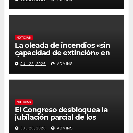
más caros que el año pasado
y los hoteles disparados
NOTICIAS
La oleada de incendios «sin
capacidad de extinción» en
Ávila y al oeste de Madrid
JUL 28, 2026
ADMINS
obliga a declarar la
emergencia nacional
NOTICIAS
El Congreso desbloquea la
jubilación parcial de los
trabajadores laborales del
JUL 28, 2026
ADMINS
sector público