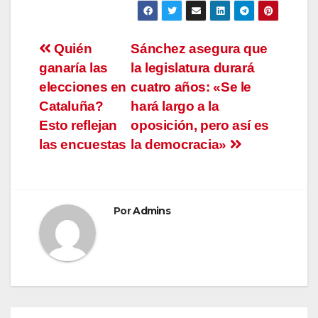
Navegación
Quién
Sánchez asegura que
ganaría las
la legislatura durará
de
elecciones en
cuatro años: «Se le
entradas
Cataluña?
hará largo a la
Esto reflejan
oposición, pero así es
las encuestas
la democracia»
Por
Admins