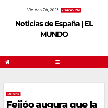
Saltar
Vie. Ago 7th, 2026
7:44:46 PM
al
contenido
Noticias de España | EL
MUNDO
NOTICIAS
Feijóo augura que la