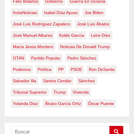
Félix Bolaños
Gobierno
Guerra En Ucrania
InstaNoticias
Isabel Díaz Ayuso
Joe Biden
José Luis Rodríguez Zapatero
José Luis Ábalos
José Manuel Albares
Koldo García
Leire Díez
María Jesús Montero
Noticias De Donald Trump
OTAN
Partido Popular
Pedro Sánchez
Podemos
Política
PP
PSOE
Ron DeSantis
Salvador Illa
Santos Cerdán
Sánchez
Tribunal Supremo
Trump
Vivienda
Yolanda Díaz
Álvaro García Ortiz
Óscar Puente