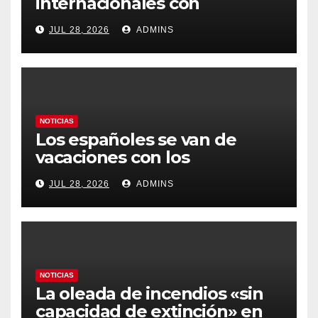
internacionales con
Latinoamérica como socio
JUL 28, 2026
ADMINS
prioritario en su agenda de
gobierno
NOTICIAS
Los españoles se van de
vacaciones con los
carburantes hasta un 21%
JUL 28, 2026
ADMINS
más caros que el año pasado
y los hoteles disparados
NOTICIAS
La oleada de incendios «sin
capacidad de extinción» en