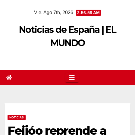
Saltar
Vie. Ago 7th, 2026
2:56:59 AM
al
contenido
Noticias de España | EL
MUNDO
NOTICIAS
Feijóo reprende a