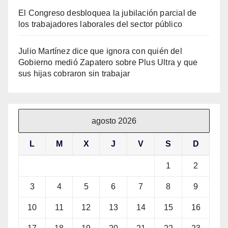
El Congreso desbloquea la jubilación parcial de
los trabajadores laborales del sector público
Julio Martínez dice que ignora con quién del
Gobierno medió Zapatero sobre Plus Ultra y que
sus hijas cobraron sin trabajar
agosto 2026
L
M
X
J
V
S
D
1
2
3
4
5
6
7
8
9
10
11
12
13
14
15
16