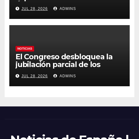
Ávila y al oeste de Madrid
JUL 28, 2026
ADMINS
obliga a declarar la
emergencia nacional
NOTICIAS
El Congreso desbloquea la
jubilación parcial de los
trabajadores laborales del
JUL 28, 2026
ADMINS
sector público