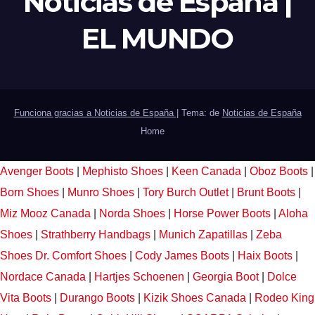
Noticias de España |
EL MUNDO
Funciona gracias a Noticias de España
|
Tema: de
Noticias de España
Home
Avenger Boots
|
Mephisto Shoes
|
Keen Canada
|
Oboz Boots
|
Born Shoes
|
Munro Shoes
|
Tory Burch Outlet
|
Brunt Boots
|
Miz Mooz Canada
|
Norda Shoes
|
Horse Power Boots
|
Aloha
Shoes
|
Strathberry Handbags
|
Munich Zapatillas
|
Zeba
Shoes
Dr. Comfort Shoes
|
Cody James Boots
|
Haix Boots
|
Nordace Canada
|
Hartjes Schoenen
|
Georgia Boot
|
Dolce
Vita Boots
|
Durango Boots
|
Kizik Shoes Canada
|
Rodeo King