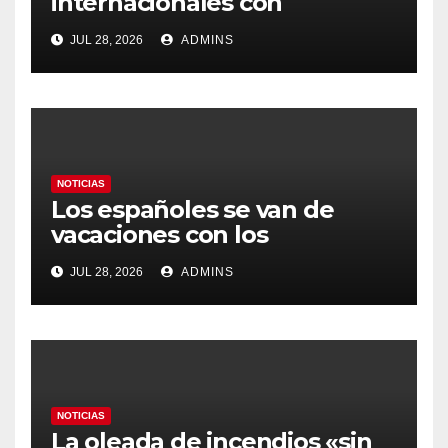
internacionales con
Latinoamérica como socio
JUL 28, 2026
ADMINS
prioritario en su agenda de
gobierno
NOTICIAS
Los españoles se van de
vacaciones con los
carburantes hasta un 21%
JUL 28, 2026
ADMINS
más caros que el año pasado
y los hoteles disparados
NOTICIAS
La oleada de incendios «sin