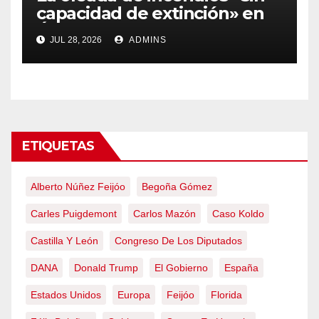
capacidad de extinción» en
Ávila y al oeste de Madrid
JUL 28, 2026
ADMINS
obliga a declarar la
emergencia nacional
ETIQUETAS
Alberto Núñez Feijóo
Begoña Gómez
Carles Puigdemont
Carlos Mazón
Caso Koldo
Castilla Y León
Congreso De Los Diputados
DANA
Donald Trump
El Gobierno
España
Estados Unidos
Europa
Feijóo
Florida