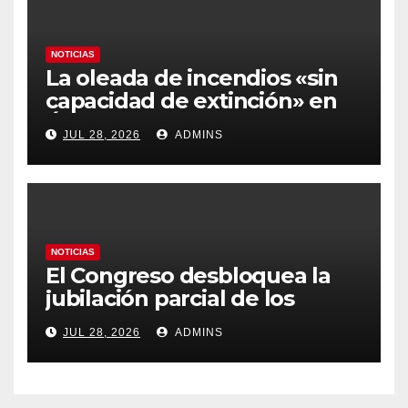
NOTICIAS
La oleada de incendios «sin
capacidad de extinción» en
Ávila y al oeste de Madrid
JUL 28, 2026
ADMINS
obliga a declarar la
emergencia nacional
NOTICIAS
El Congreso desbloquea la
jubilación parcial de los
trabajadores laborales del
JUL 28, 2026
ADMINS
sector público