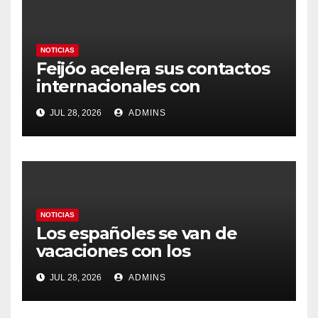
NOTICIAS
Feijóo acelera sus contactos
internacionales con
Latinoamérica como socio
JUL 28, 2026
ADMINS
prioritario en su agenda de
gobierno
NOTICIAS
Los españoles se van de
vacaciones con los
carburantes hasta un 21%
JUL 28, 2026
ADMINS
más caros que el año pasado
y los hoteles disparados