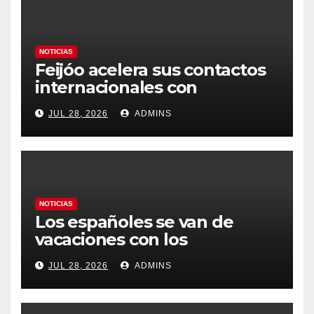
NOTICIAS
Feijóo acelera sus contactos
internacionales con
Latinoamérica como socio
JUL 28, 2026
ADMINS
prioritario en su agenda de
gobierno
NOTICIAS
Los españoles se van de
vacaciones con los
carburantes hasta un 21%
JUL 28, 2026
ADMINS
más caros que el año pasado
y los hoteles disparados