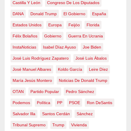
Castilla Y León
Congreso De Los Diputados
DANA
Donald Trump
El Gobierno
España
Estados Unidos
Europa
Feijóo
Florida
Félix Bolaños
Gobierno
Guerra En Ucrania
InstaNoticias
Isabel Díaz Ayuso
Joe Biden
José Luis Rodríguez Zapatero
José Luis Ábalos
José Manuel Albares
Koldo García
Leire Díez
María Jesús Montero
Noticias De Donald Trump
OTAN
Partido Popular
Pedro Sánchez
Podemos
Política
PP
PSOE
Ron DeSantis
Salvador Illa
Santos Cerdán
Sánchez
Tribunal Supremo
Trump
Vivienda