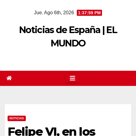
Saltar
Jue. Ago 6th, 2026
1:38:00 PM
al
contenido
Noticias de España | EL
MUNDO
NOTICIAS
Felipe VI, en los