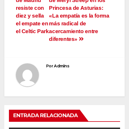
de Madrid
de Meryl Streep en los
de
resiste con
Princesa de Asturias:
entradas
diez y sella
«La empatía es la forma
el empate en
más radical de
el Celtic Park
acercamiento entre
diferentes»
Por
Admins
ENTRADA RELACIONADA