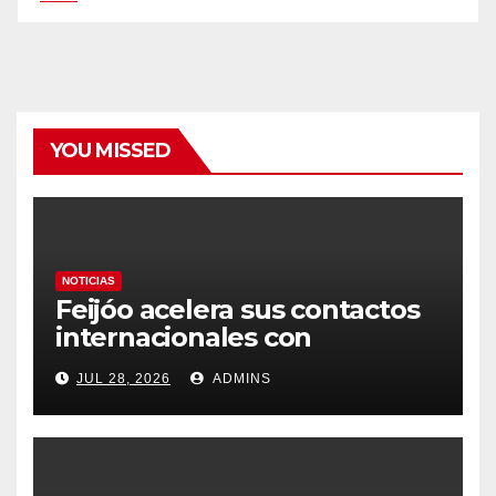
YOU MISSED
NOTICIAS
Feijóo acelera sus contactos
internacionales con
Latinoamérica como socio
JUL 28, 2026
ADMINS
prioritario en su agenda de
gobierno