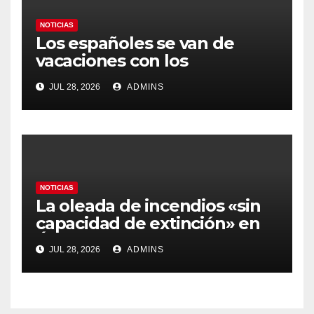
NOTICIAS
Los españoles se van de
vacaciones con los
carburantes hasta un 21%
JUL 28, 2026
ADMINS
más caros que el año pasado
y los hoteles disparados
NOTICIAS
La oleada de incendios «sin
capacidad de extinción» en
Ávila y al oeste de Madrid
JUL 28, 2026
ADMINS
obliga a declarar la
emergencia nacional