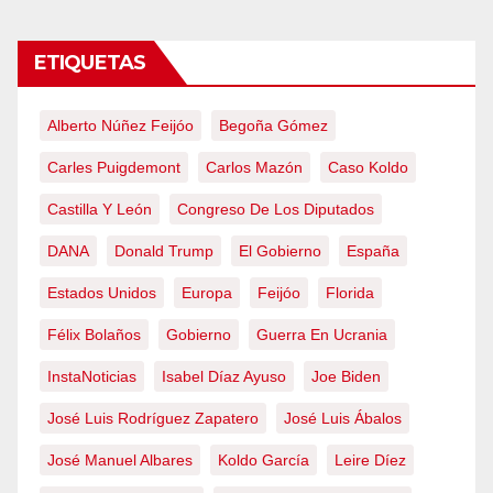
ETIQUETAS
Alberto Núñez Feijóo
Begoña Gómez
Carles Puigdemont
Carlos Mazón
Caso Koldo
Castilla Y León
Congreso De Los Diputados
DANA
Donald Trump
El Gobierno
España
Estados Unidos
Europa
Feijóo
Florida
Félix Bolaños
Gobierno
Guerra En Ucrania
InstaNoticias
Isabel Díaz Ayuso
Joe Biden
José Luis Rodríguez Zapatero
José Luis Ábalos
José Manuel Albares
Koldo García
Leire Díez