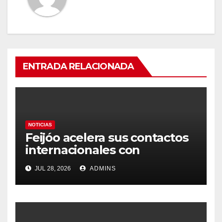
ENTRADA RELACIONADA
NOTICIAS
Feijóo acelera sus contactos
internacionales con
Latinoamérica como socio
JUL 28, 2026
ADMINS
prioritario en su agenda de
gobierno