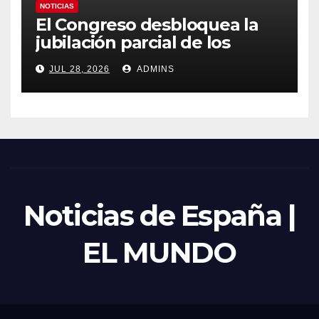
NOTICIAS
El Congreso desbloquea la
jubilación parcial de los
trabajadores laborales del
JUL 28, 2026
ADMINS
sector público
Noticias de España |
EL MUNDO