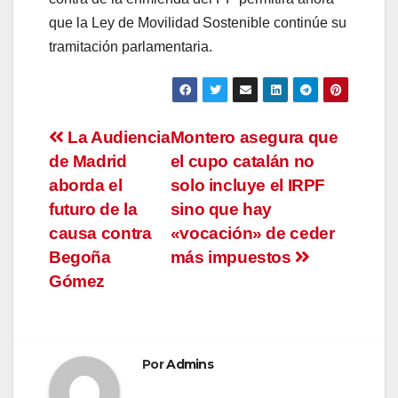
que la Ley de Movilidad Sostenible continúe su
tramitación parlamentaria.
Navegación
La Audiencia
Montero asegura que
de Madrid
el cupo catalán no
de
aborda el
solo incluye el IRPF
entradas
futuro de la
sino que hay
causa contra
«vocación» de ceder
Begoña
más impuestos
Gómez
Por
Admins