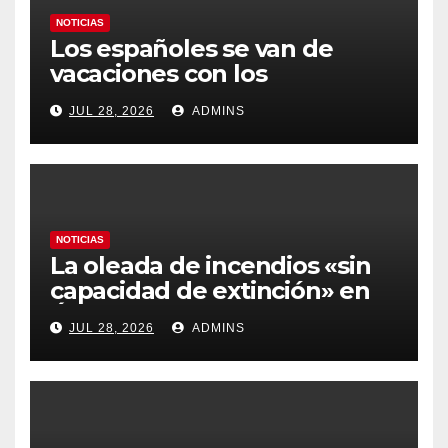
NOTICIAS
Los españoles se van de
vacaciones con los
carburantes hasta un 21%
JUL 28, 2026
ADMINS
más caros que el año pasado
y los hoteles disparados
NOTICIAS
La oleada de incendios «sin
capacidad de extinción» en
Ávila y al oeste de Madrid
JUL 28, 2026
ADMINS
obliga a declarar la
emergencia nacional