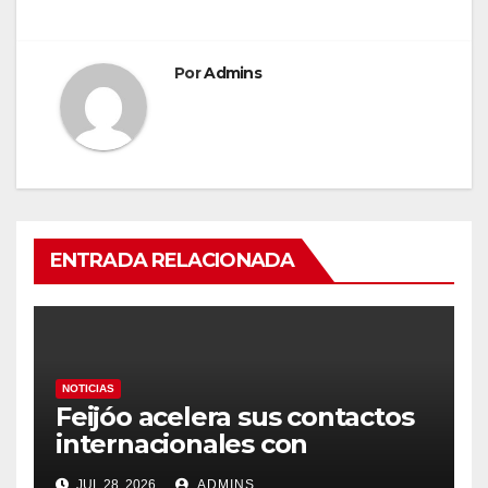
Por
Admins
ENTRADA RELACIONADA
NOTICIAS
Feijóo acelera sus contactos
internacionales con
Latinoamérica como socio
JUL 28, 2026
ADMINS