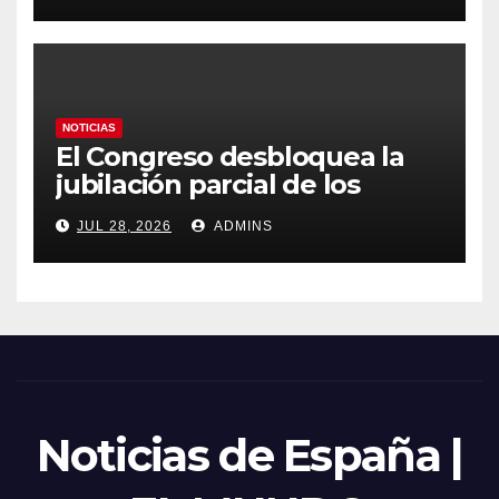
emergencia nacional
NOTICIAS
El Congreso desbloquea la
jubilación parcial de los
trabajadores laborales del
JUL 28, 2026
ADMINS
sector público
Noticias de España |