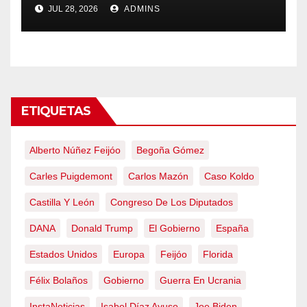
Ávila y al oeste de Madrid
JUL 28, 2026
ADMINS
obliga a declarar la
emergencia nacional
ETIQUETAS
Alberto Núñez Feijóo
Begoña Gómez
Carles Puigdemont
Carlos Mazón
Caso Koldo
Castilla Y León
Congreso De Los Diputados
DANA
Donald Trump
El Gobierno
España
Estados Unidos
Europa
Feijóo
Florida
Félix Bolaños
Gobierno
Guerra En Ucrania
InstaNoticias
Isabel Díaz Ayuso
Joe Biden