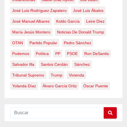
José Luis Rodríguez Zapatero
José Luis Ábalos
José Manuel Albares
Koldo García
Leire Díez
María Jesús Montero
Noticias De Donald Trump
OTAN
Partido Popular
Pedro Sánchez
Podemos
Política
PP
PSOE
Ron DeSantis
Salvador Illa
Santos Cerdán
Sánchez
Tribunal Supremo
Trump
Vivienda
Yolanda Díaz
Álvaro García Ortiz
Óscar Puente