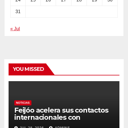
31
« Jul
YOU MISSED
NOTICIAS
Feijóo acelera sus contactos
internacionales con
Latinoamérica como socio
JUL 28, 2026
ADMINS