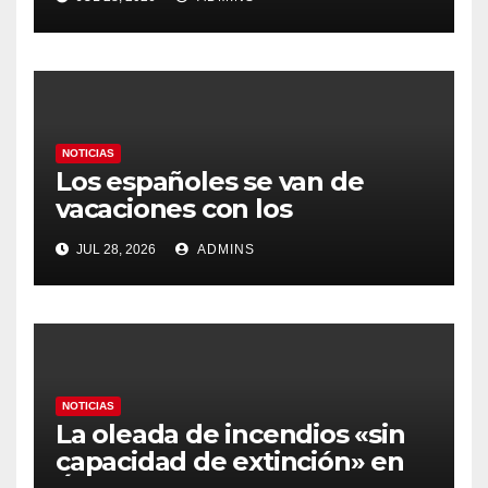
prioritario en su agenda de
gobierno
NOTICIAS
Los españoles se van de
vacaciones con los
carburantes hasta un 21%
JUL 28, 2026
ADMINS
más caros que el año pasado
y los hoteles disparados
NOTICIAS
La oleada de incendios «sin
capacidad de extinción» en