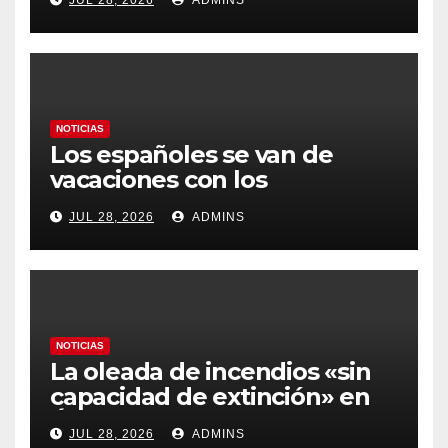
prioritario en su agenda de
gobierno
NOTICIAS
Los españoles se van de
vacaciones con los
carburantes hasta un 21%
JUL 28, 2026
ADMINS
más caros que el año pasado
y los hoteles disparados
NOTICIAS
La oleada de incendios «sin
capacidad de extinción» en
Ávila y al oeste de Madrid
JUL 28, 2026
ADMINS
obliga a declarar la