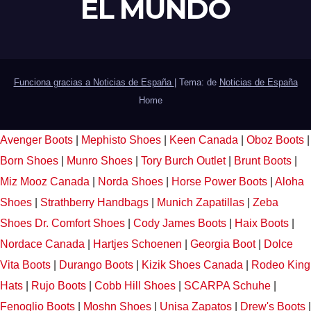
EL MUNDO
Funciona gracias a Noticias de España
|
Tema: de
Noticias de España
Home
Avenger Boots
|
Mephisto Shoes
|
Keen Canada
|
Oboz Boots
|
Born Shoes
|
Munro Shoes
|
Tory Burch Outlet
|
Brunt Boots
|
Miz Mooz Canada
|
Norda Shoes
|
Horse Power Boots
|
Aloha
Shoes
|
Strathberry Handbags
|
Munich Zapatillas
|
Zeba
Shoes
Dr. Comfort Shoes
|
Cody James Boots
|
Haix Boots
|
Nordace Canada
|
Hartjes Schoenen
|
Georgia Boot
|
Dolce
Vita Boots
|
Durango Boots
|
Kizik Shoes Canada
|
Rodeo King
Hats
|
Rujo Boots
|
Cobb Hill Shoes
|
SCARPA Schuhe
|
Fenoglio Boots
|
Moshn Shoes
|
Unisa Zapatos
|
Drew's Boots
|