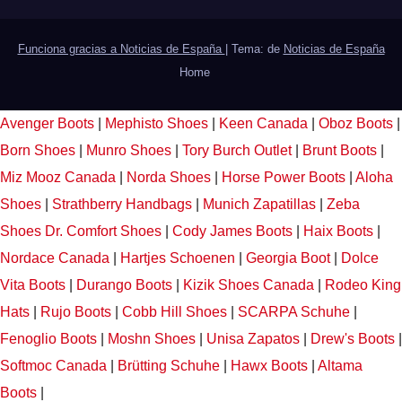
Funciona gracias a Noticias de España
|
Tema: de
Noticias de España
Home
Avenger Boots
|
Mephisto Shoes
|
Keen Canada
|
Oboz Boots
|
Born Shoes
|
Munro Shoes
|
Tory Burch Outlet
|
Brunt Boots
|
Miz Mooz Canada
|
Norda Shoes
|
Horse Power Boots
|
Aloha
Shoes
|
Strathberry Handbags
|
Munich Zapatillas
|
Zeba
Shoes
Dr. Comfort Shoes
|
Cody James Boots
|
Haix Boots
|
Nordace Canada
|
Hartjes Schoenen
|
Georgia Boot
|
Dolce
Vita Boots
|
Durango Boots
|
Kizik Shoes Canada
|
Rodeo King
Hats
|
Rujo Boots
|
Cobb Hill Shoes
|
SCARPA Schuhe
|
Fenoglio Boots
|
Moshn Shoes
|
Unisa Zapatos
|
Drew's Boots
|
Softmoc Canada
|
Brütting Schuhe
|
Hawx Boots
|
Altama
Boots
|