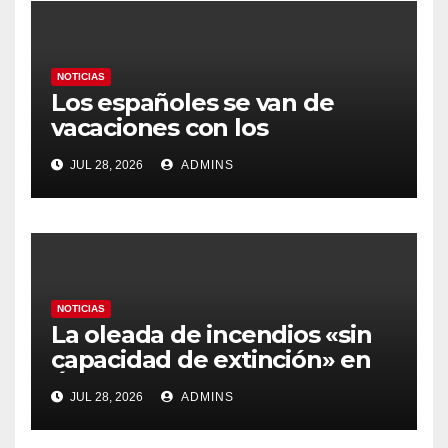
NOTICIAS
Los españoles se van de
vacaciones con los
carburantes hasta un 21%
JUL 28, 2026
ADMINS
más caros que el año pasado
y los hoteles disparados
NOTICIAS
La oleada de incendios «sin
capacidad de extinción» en
Ávila y al oeste de Madrid
JUL 28, 2026
ADMINS
obliga a declarar la
emergencia nacional