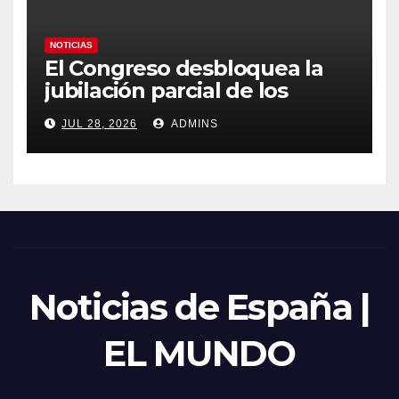
NOTICIAS
El Congreso desbloquea la
jubilación parcial de los
trabajadores laborales del
JUL 28, 2026
ADMINS
sector público
Noticias de España |
EL MUNDO