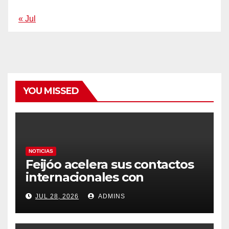
« Jul
YOU MISSED
NOTICIAS
Feijóo acelera sus contactos
internacionales con
Latinoamérica como socio
JUL 28, 2026
ADMINS
prioritario en su agenda de
gobierno