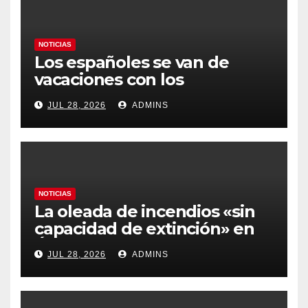
NOTICIAS
Los españoles se van de
vacaciones con los
carburantes hasta un 21%
JUL 28, 2026
ADMINS
más caros que el año pasado
y los hoteles disparados
NOTICIAS
La oleada de incendios «sin
capacidad de extinción» en
Ávila y al oeste de Madrid
JUL 28, 2026
ADMINS
obliga a declarar la
emergencia nacional