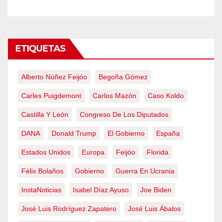
ETIQUETAS
Alberto Núñez Feijóo
Begoña Gómez
Carles Puigdemont
Carlos Mazón
Caso Koldo
Castilla Y León
Congreso De Los Diputados
DANA
Donald Trump
El Gobierno
España
Estados Unidos
Europa
Feijóo
Florida
Félix Bolaños
Gobierno
Guerra En Ucrania
InstaNoticias
Isabel Díaz Ayuso
Joe Biden
José Luis Rodríguez Zapatero
José Luis Ábalos