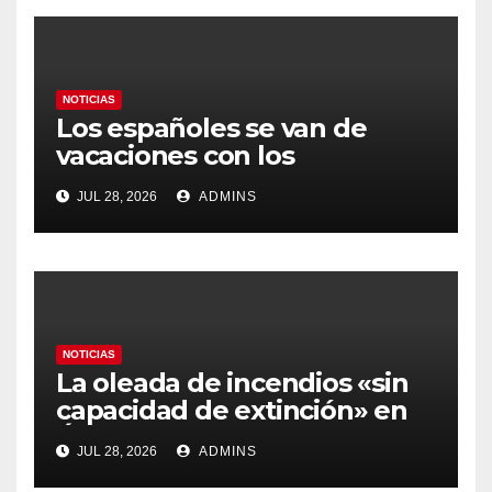
NOTICIAS
Los españoles se van de
vacaciones con los
carburantes hasta un 21%
JUL 28, 2026
ADMINS
más caros que el año pasado
y los hoteles disparados
NOTICIAS
La oleada de incendios «sin
capacidad de extinción» en
Ávila y al oeste de Madrid
JUL 28, 2026
ADMINS
obliga a declarar la