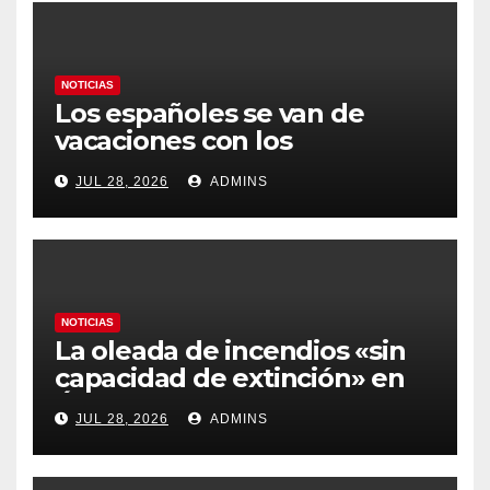
NOTICIAS
Los españoles se van de
vacaciones con los
carburantes hasta un 21%
JUL 28, 2026
ADMINS
más caros que el año pasado
y los hoteles disparados
NOTICIAS
La oleada de incendios «sin
capacidad de extinción» en
Ávila y al oeste de Madrid
JUL 28, 2026
ADMINS
obliga a declarar la
emergencia nacional