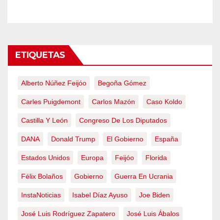
emergencia nacional
ETIQUETAS
Alberto Núñez Feijóo
Begoña Gómez
Carles Puigdemont
Carlos Mazón
Caso Koldo
Castilla Y León
Congreso De Los Diputados
DANA
Donald Trump
El Gobierno
España
Estados Unidos
Europa
Feijóo
Florida
Félix Bolaños
Gobierno
Guerra En Ucrania
InstaNoticias
Isabel Díaz Ayuso
Joe Biden
José Luis Rodríguez Zapatero
José Luis Ábalos