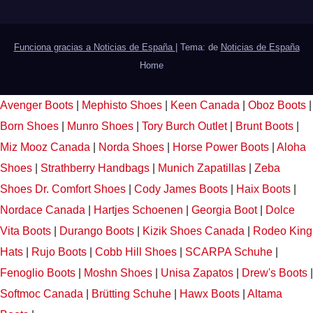
Funciona gracias a Noticias de España
|
Tema: de
Noticias de España
Home
Avenger Boots
|
Mephisto Shoes
|
Keen Canada
|
Oboz Boots
|
Born Shoes
|
Munro Shoes
|
Tory Burch Outlet
|
Brunt Boots
|
Miz Mooz Canada
|
Norda Shoes
|
Horse Power Boots
|
Aloha
Shoes
|
Strathberry Handbags
|
Munich Zapatillas
|
Zeba
Shoes
Dr. Comfort Shoes
|
Cody James Boots
|
Haix Boots
|
Nordace Canada
|
Hartjes Schoenen
|
Georgia Boot
|
Dolce
Vita Boots
|
Durango Boots
|
Kizik Shoes Canada
|
Rodeo King
Hats
|
Rujo Boots
|
Cobb Hill Shoes
|
SCARPA Schuhe
|
Fenoglio Boots
|
Moshn Shoes
|
Unisa Zapatos
|
Drew's Boots
|
Softmoc Canada
|
Brütting Schuhe
|
Hawx Boots
|
Altama