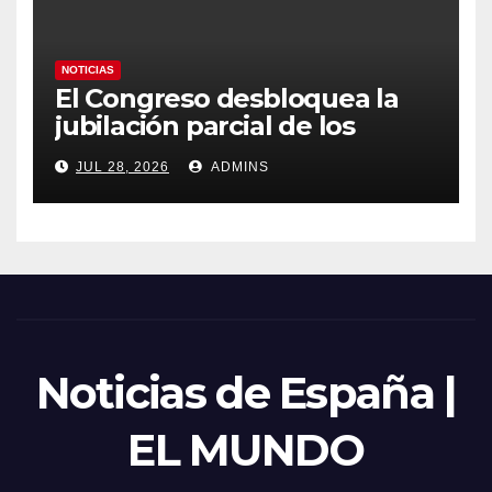
NOTICIAS
El Congreso desbloquea la
jubilación parcial de los
trabajadores laborales del
JUL 28, 2026
ADMINS
sector público
Noticias de España |
EL MUNDO