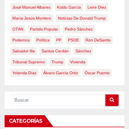
José Manuel Albares
Koldo García
Leire Díez
María Jesús Montero
Noticias De Donald Trump
OTAN
Partido Popular
Pedro Sánchez
Podemos
Política
PP
PSOE
Ron DeSantis
Salvador Illa
Santos Cerdán
Sánchez
Tribunal Supremo
Trump
Vivienda
Yolanda Díaz
Álvaro García Ortiz
Óscar Puente
CATEGORÍAS