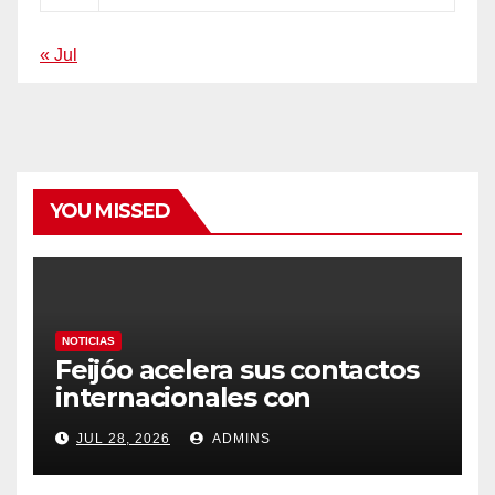
« Jul
YOU MISSED
NOTICIAS
Feijóo acelera sus contactos
internacionales con
Latinoamérica como socio
JUL 28, 2026
ADMINS
prioritario en su agenda de
gobierno