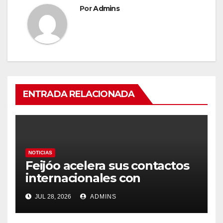
Por
Admins
ENTRADA RELACIONADA
NOTICIAS
Feijóo acelera sus contactos
internacionales con
Latinoamérica como socio
JUL 28, 2026
ADMINS
prioritario en su agenda de
gobierno